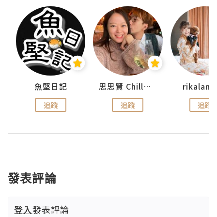
urnal
魚堅日記
思思賢 ChillMyBabe
rikala
追蹤
追蹤
追蹤
發表評論
登入
發表評論