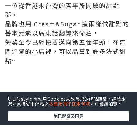
這間位在台中西區的甜忌廉甜點店，是由
一位從香港來台灣的青年所開啟的甜點
夢，
品牌也用 Cream&Sugar 這兩樣做甜點的
基本元素以廣東話翻譯來命名，
營業至今已經快要邁向第五個年頭，在這
間溫馨的小店裡，可以品嘗到許多法式甜
點~
U Lifestyle 會使用Cookies來改善您的網站體驗，請確定
您同意接受本網站之
私隱政策和使用條款
才可繼續瀏覽。
收到蝴蝶酥的時候，真是又驚又喜，不只
手提袋設計得很有質感，
我已閱讀及同意
玫瑰金的鐵盒搭上巧克力色的緞帶，再點
綴上LOGO的金，實在是太有質感了