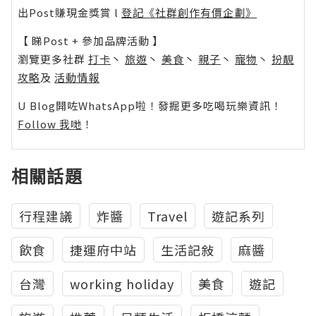
出Post賺現金獎賞 l
登記《社群創作有價企劃》
【 睇Post + 參加品牌活動 】
瀏覽更多社群
打卡
丶
旅遊
丶
美食
丶
親子
丶
寵物
丶
扮靚
攻略
及
活動情報
U Blog開咗WhatsApp啦！發掘更多吃喝玩樂資訊！
Follow 我哋
！
相關話題
行程建議
炸醬
Travel
遊記系列
飲食
捷運府中站
生活記敍
麻醬
台灣
working holiday
美食
遊記