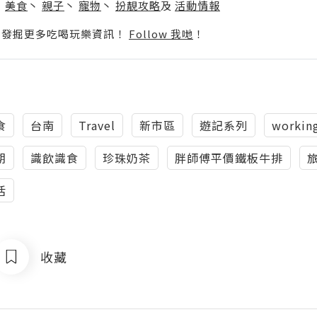
丶
美食
丶
親子
丶
寵物
丶
扮靚攻略
及
活動情報
p啦！發掘更多吃喝玩樂資訊！
Follow 我哋
！
食
台南
Travel
新市區
遊記系列
working
期
識飲識食
珍珠奶茶
胖師傅平價鐵板牛排
活
收藏