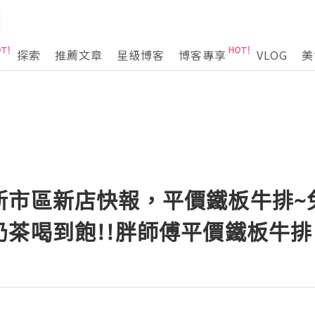
探索
推薦文章
星級博客
博客專享
VLOG
美
新市區新店快報，平價鐵板牛排~
奶茶喝到飽!!胖師傅平價鐵板牛排