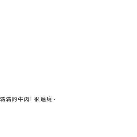
滿滿的牛肉! 很過癮~