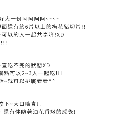
好大一份阿阿阿阿~~~~
面還有約6片以上的梅花豬切片!!
可以約人一起共享唷!XD
!!
一直吃不完的狀態XD
點可以2~3人一起吃!!!
話~就可以挑戰看看^^
下~大口啃食!!
 還有伴隨著油花香嫩的感覺!