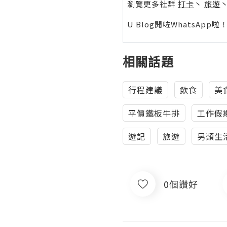
瀏覽更多社群
打卡
丶
旅遊
U Blog開咗WhatsAp
相關話題
行程建議
飲食
美
平價鐵板牛排
工作假
遊記
旅遊
另類生
0個讚好