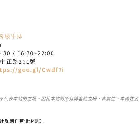
鐵板牛排
7
0 / 16:30~22:00
中正路251號
tps://goo.gl/Cwdf7i
並不代表本站的立場。因此本站對所有博客的立場、真實性、準確性
社群創作有價企劃》
】