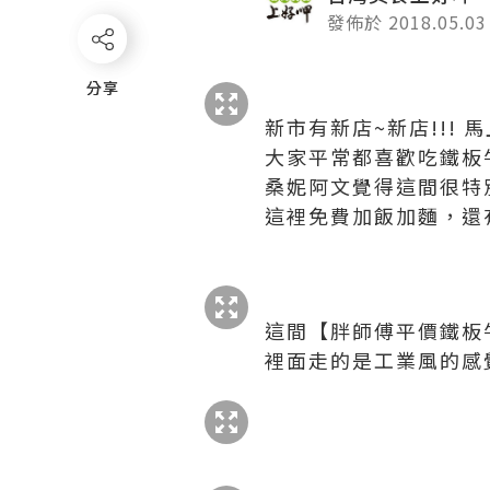
發佈於 2018.05.03
分享
分享
新市有新店~新店!!! 
大家平常都喜歡吃鐵板
桑妮阿文覺得這間很特
這裡免費加飯加麵，還有
這間【胖師傅平價鐵板
裡面走的是工業風的感覺