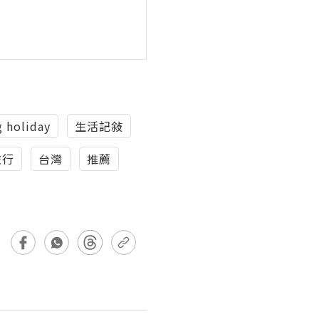
 holiday
生活記敍
旅行
台灣
推薦