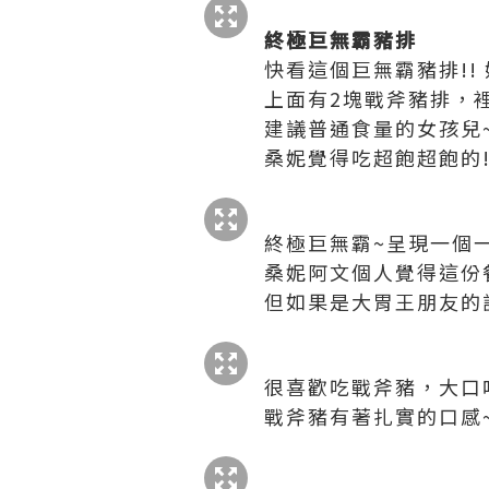
終極巨無霸豬排
快看這個巨無霸豬排!! 
上面有2塊戰斧豬排，裡
建議普通食量的女孩兒~
桑妮覺得吃超飽超飽的!!
終極巨無霸~呈現一個
桑妮阿文個人覺得這份餐
但如果是大胃王朋友的
很喜歡吃戰斧豬，大口咬
戰斧豬有著扎實的口感~