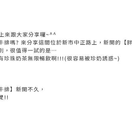
馬上來跟大家分享囉~^^
牛排嗎? 來分享這間位於新市中正路上，新開的【胖
別，很值得一試的是…
珍珠奶茶無限暢飲啊!!!(很容易被珍奶誘惑~)
牛排】新開不久，
!!