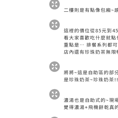
二樓則是有點像包廂~感
這裡的價位從85元到4
看大家喜歡吃什麼就點什
重點是… 排餐系列都可
店內還有珍珠奶茶無限暢
將將~這是自助區的部分
是珍珠奶茶~珍珠奶茶!
濃湯也是自助式的~現
覺得濃湯+飛機餅乾真的