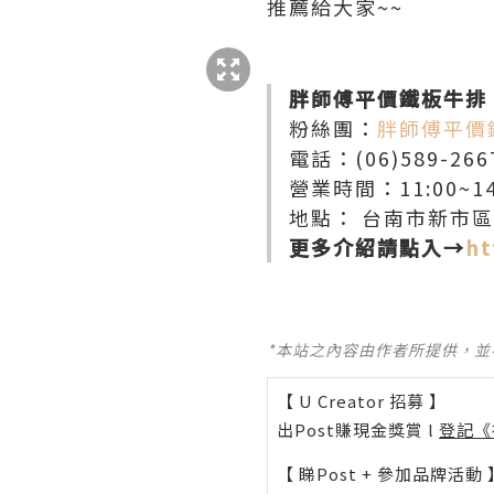
推薦給大家~~
胖師傅平價鐵板牛排
粉絲團：
胖師傅平價
電話：(06)589-266
營業時間：11:00~14:3
地點： 台南市新市區
更多介紹請點入→
ht
*本站之內容由作者所提供，
【 U Creator 招募 】
出Post賺現金獎賞 l
登記《
【 睇Post + 參加品牌活動 