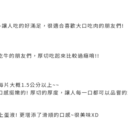
~讓人吃的好滿足，很適合喜歡大口吃肉的朋友們!
吃牛的朋友們，厚切吃起來比較過癮唷!!
片大概1.5公分以上~~
口感挺嫩的! 厚切的厚度，讓人每一口都可以品嘗的
蛋液! 更增添了滑順的口感~很美味XD