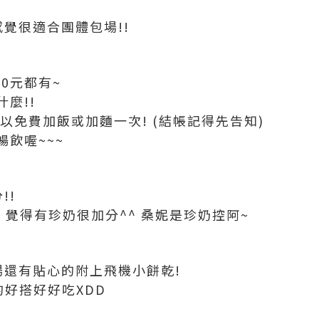
覺很適合團體包場!!
50元都有~
麼!!
以免費加飯或加麵一次! (結帳記得先告知)
飲喔~~~
!!
! 覺得有珍奶很加分^^ 桑妮是珍奶控阿~
場還有貼心的附上飛機小餅乾!
好搭好好吃XDD