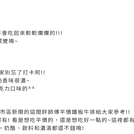
會吃起來軟軟爛爛的!!!
感覺唷~
家別忘了打卡阿!!
奶香味很濃~
克力口味的^^
新市區新開的這間胖師傅平價鐵板牛排給大家參考!!
元都有! 看是想吃平價的，還是想吃好一點的~這裡都有
，奶酪、飲料和濃湯都還不錯唷!