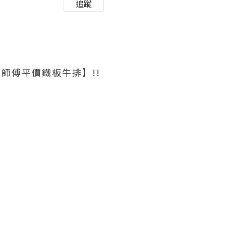
追蹤
師傅平價鐵板牛排】!!