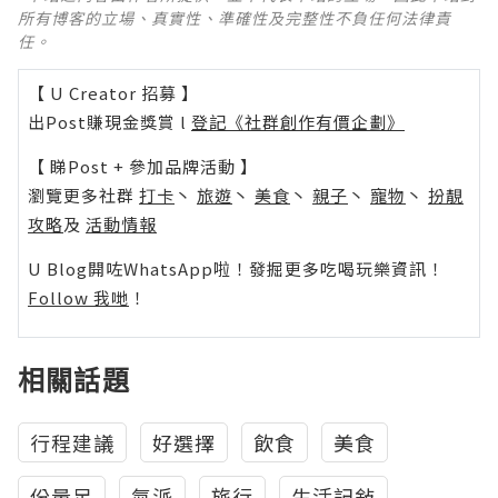
所有博客的立場、真實性、準確性及完整性不負任何法律責
任。
【 U Creator 招募 】
出Post賺現金獎賞 l
登記《社群創作有價企劃》
【 睇Post + 參加品牌活動 】
瀏覽更多社群
打卡
丶
旅遊
丶
美食
丶
親子
丶
寵物
丶
扮靚
攻略
及
活動情報
U Blog開咗WhatsApp啦！發掘更多吃喝玩樂資訊！
Follow 我哋
！
相關話題
行程建議
好選擇
飲食
美食
份量足
氣派
旅行
生活記敍