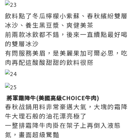
飲料點了冬瓜檸檬小紫蘇、春秋繽紛雙層
冰沙、養生黑豆漿、爽健美茶
前兩款冰飲都不錯，後來一直續點最好喝
的雙層冰沙
有問服務美眉，是美麗果加可爾必思，吃
肉再配這酸酸甜甜的飲料很搭
將軍霜降牛(美國高級CHOICE牛肉)
春秋战鍋用料非常豪邁大氣，大塊的霜降
牛大理石般的油花漂亮極了
一整排霜降牛肉掛在架子上再倒入液態
氮，畫面超級驚豔