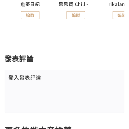
urnal
魚堅日記
思思賢 ChillMyBabe
rikala
追蹤
追蹤
追蹤
發表評論
登入
發表評論