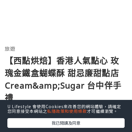
旅遊
【西點烘焙】香港人氣點心 玫
瑰金鐵盒蝴蝶酥 甜忌廉甜點店
Cream&amp;Sugar 台中伴手
禮
U Lifestyle 會使用Cookies來改善您的網站體驗，請確定
瀏覽次數:200136
您同意接受本網站之
私隱政策和使用條款
才可繼續瀏覽。
我已閱讀及同意
台灣美食上好呷