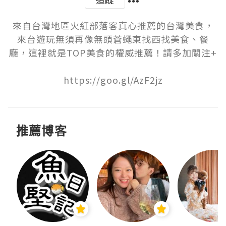
來自台灣地區火紅部落客真心推薦的台灣美食，
來台遊玩無須再像無頭蒼蠅東找西找美食、餐
廳，這裡就是TOP美食的權威推薦！請多加關注+

https://goo.gl/AzF2jz
推薦博客