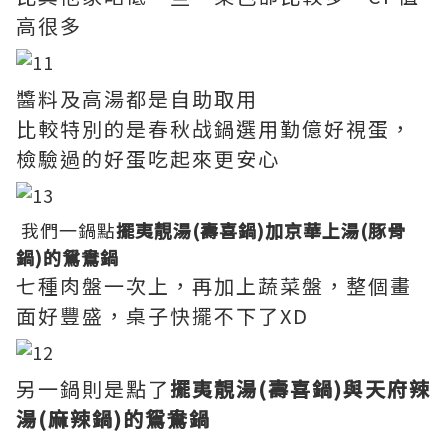
高很多
醬料及高湯都是自助取用
比較特別的是春秋战鍋選用勤億好視蛋，
檢驗過的好蛋吃起來更安心
我們一鍋點
擺夷靚湯(壽喜鍋)加京華上湯(豚骨
鍋)的鴛鴦鍋
七種肉盤一次上，再加上蔬菜盤，整個畫
面好豐盛，桌子快擺不下了XD
另一鍋則是點了
擺夷靚湯(壽喜鍋)與天府辣
湯(麻辣鍋)的鴛鴦鍋