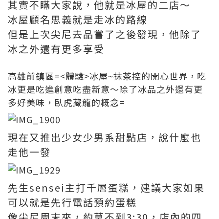
其實不瞞大家說，他就是冰屋的二店～
冰屋顧名思義就是走冰的路線
但是上次尖尼去品嘗了之後發現，他除了
冰之外還有更多享受
高雄前鎮區=<體驗>冰屋~抹茶控的開心世界，吃
冰更是吃進創意吃盡新意～除了冰品之外還有更
多好美味，臥虎藏龍的概念=
現在又推出少女少男系甜點店，說什麼也
走他一發
先生sensei主打千層蛋糕，建議大家如果
可以就是先行電話預約蛋糕
像尖尼周末來，約莫不到3:30，店內的四