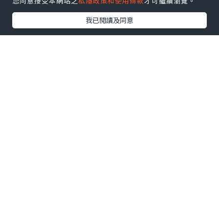
您同意接受本網站之
私隱政策和使用條款
才可繼續瀏覽。
收到蝴蝶酥的時候，真是又驚又喜，不只
手提袋設計得很有質感，
我已閱讀及同意
玫瑰金的鐵盒搭上巧克力色的緞帶，再點
綴上LOGO的金，實在是太有質感了
找餐飲職缺？點我
看更多！
→
https://goo.gl/