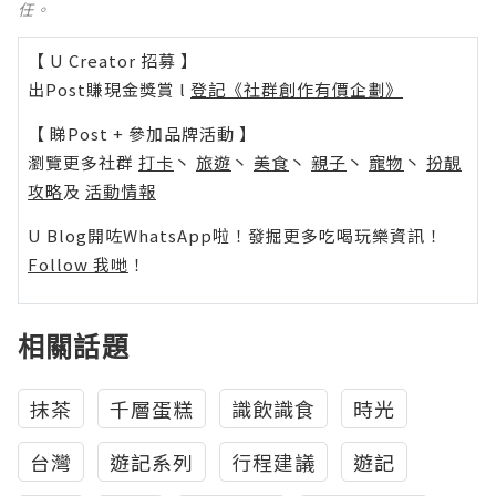
任。
【 U Creator 招募 】
出Post賺現金獎賞 l
登記《社群創作有價企劃》
【 睇Post + 參加品牌活動 】
瀏覽更多社群
打卡
丶
旅遊
丶
美食
丶
親子
丶
寵物
丶
扮靚
攻略
及
活動情報
U Blog開咗WhatsApp啦！發掘更多吃喝玩樂資訊！
Follow 我哋
！
相關話題
抹茶
千層蛋糕
識飲識食
時光
台灣
遊記系列
行程建議
遊記