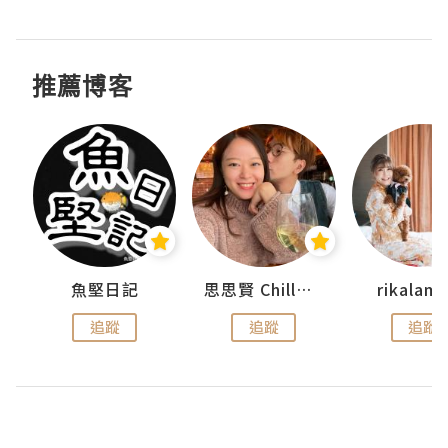
推薦博客
urnal
魚堅日記
思思賢 ChillMyBabe
rikala
追蹤
追蹤
追蹤