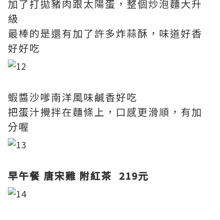
加了打拋豬肉跟太陽蛋，整個炒泡麵大升
級
最棒的是還有加了許多炸蒜酥，味道好香
好好吃
蝦醬沙嗲南洋風味鹹香好吃
把蛋汁攪拌在麵條上，口感更滑順，有加
分喔
早午餐 唐宋雞 附紅茶 219元