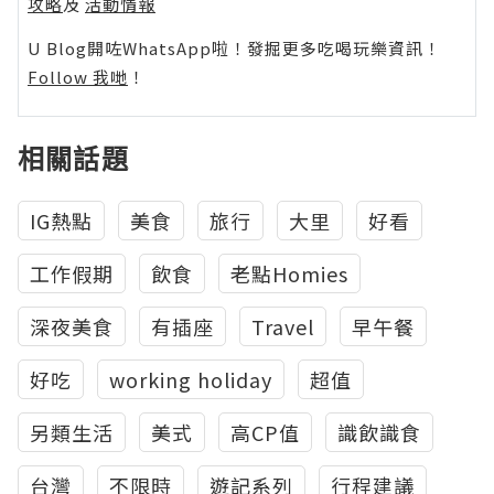
攻略
及
活動情報
U Blog開咗WhatsApp啦！發掘更多吃喝玩樂資訊！
Follow 我哋
！
相關話題
IG熱點
美食
旅行
大里
好看
工作假期
飲食
老點Homies
深夜美食
有插座
Travel
早午餐
好吃
working holiday
超值
另類生活
美式
高CP值
識飲識食
台灣
不限時
遊記系列
行程建議