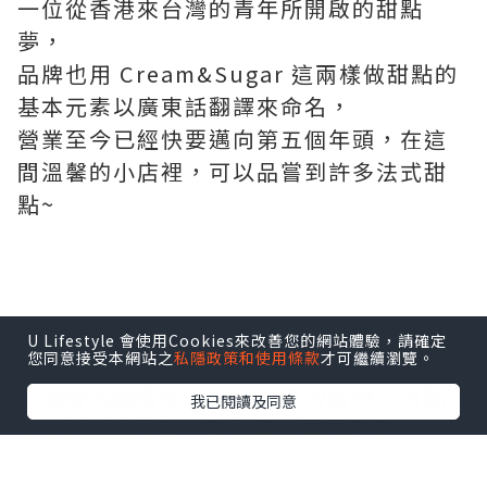
一位從香港來台灣的青年所開啟的甜點
夢，
品牌也用 Cream&Sugar 這兩樣做甜點的
基本元素以廣東話翻譯來命名，
營業至今已經快要邁向第五個年頭，在這
間溫馨的小店裡，可以品嘗到許多法式甜
點~
收到蝴蝶酥的時候，真是又驚又喜，不只
U Lifestyle 會使用Cookies來改善您的網站體驗，請確定
您同意接受本網站之
私隱政策和使用條款
才可繼續瀏覽。
手提袋設計得很有質感，
玫瑰金的鐵盒搭上巧克力色的緞帶，再點
我已閱讀及同意
綴上LOGO的金，實在是太有質感了