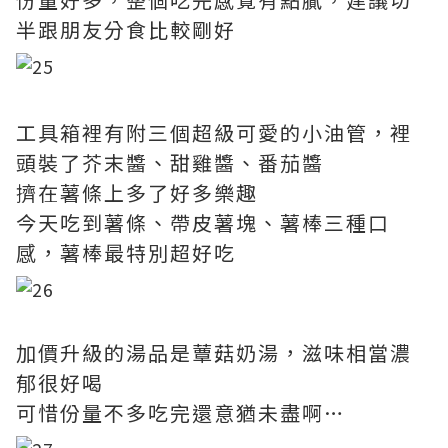
半跟朋友分食比較剛好
工具箱裡有附三個超級可愛的小油管，裡
頭裝了芥末醬、甜雞醬、番茄醬
擠在薯條上多了好多樂趣
今天吃到薯條、帶皮薯塊、薯棒三種口
感，薯棒最特別超好吃
加價升級的湯品是蕈菇奶湯，滋味相當濃
郁很好喝
可惜份量不多吃完還意猶未盡啊…