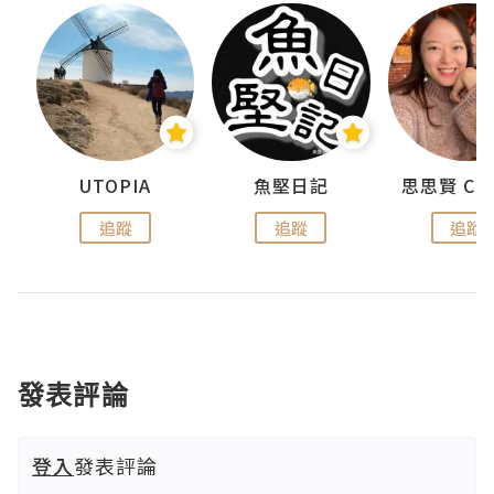
urnal
UTOPIA
魚堅日記
追蹤
追蹤
追蹤
發表評論
登入
發表評論