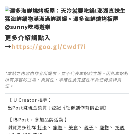
更多介紹請點入
→
https://goo.gl/Cwdf7i
*本站之內容由作者所提供，並不代表本站的立場。因此本站對
所有博客的立場、真實性、準確性及完整性不負任何法律責
任。
【 U Creator 招募 】
出Post賺現金獎賞 l
登記《社群創作有價企劃》
【 睇Post + 參加品牌活動 】
瀏覽更多社群
打卡
丶
旅遊
丶
美食
丶
親子
丶
寵物
丶
扮靚