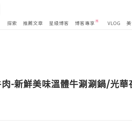
探索
推薦文章
星級博客
博客專享
VLOG
美
牛肉-新鮮美味溫體牛涮涮鍋/光華