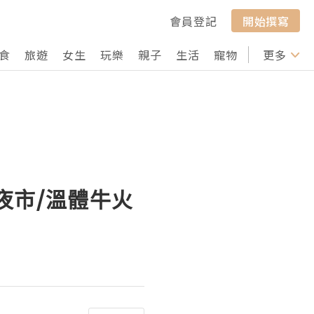
會員登記
開始撰寫
食
旅遊
女生
玩樂
親子
生活
寵物
行山
更多
打卡
夜市/溫體牛火