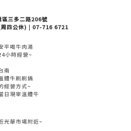
雅區三多二路206號
(周四公休) | 07-716 6721
安平喝牛肉湯
4小時經營~
台南
溫體牛刷刷鍋
的經營方式~
當日現宰溫體牛
近光華市場附近~