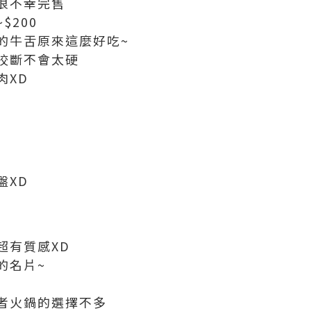
很不幸完售
$200
的牛舌原來這麼好吃~
咬斷不會太硬
肉XD
盤XD
超有質感XD
的名片~
者火鍋的選擇不多