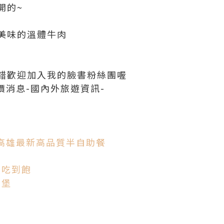
開的~
美味的溫體牛肉
錯歡迎加入我的臉書粉絲團喔
價消息-國內外旅遊資訊-
RK-高雄最新高品質半自助餐
緻吃到飽
漢堡