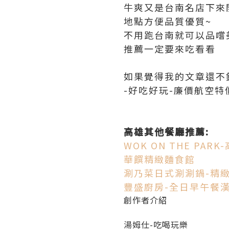
牛爽又是台南名店下來
地點方便品質優質~
不用跑台南就可以品嚐
推薦一定要來吃看看
如果覺得我的文章還不
-好吃好玩-廉價航空特
高雄其他餐廳推薦:
WOK ON THE PA
華饌精緻麵食館
涮乃菜日式涮涮鍋-精
豐盛廚房-全日早午餐
創作者介紹
湯姆仕-吃喝玩樂