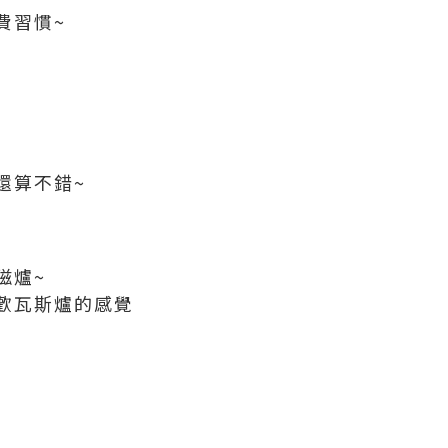
費習慣~
還算不錯~
磁爐~
歡瓦斯爐的感覺