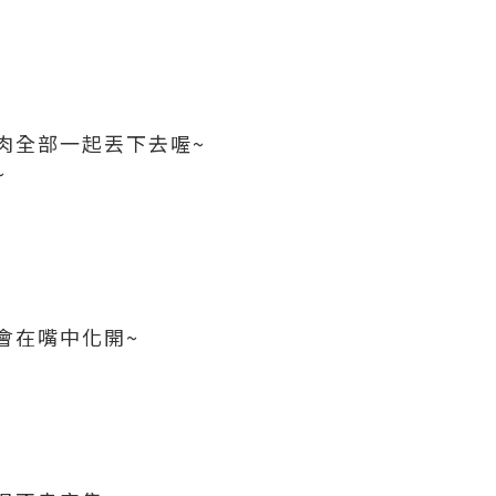
肉全部一起丟下去喔~
~
會在嘴中化開~