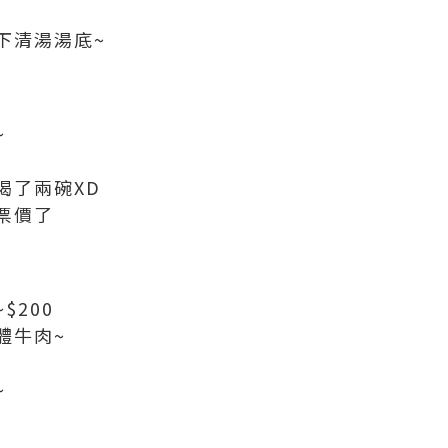
下清湯湯底~
~
喝了兩碗XD
票價了
$200
體牛肉~
~