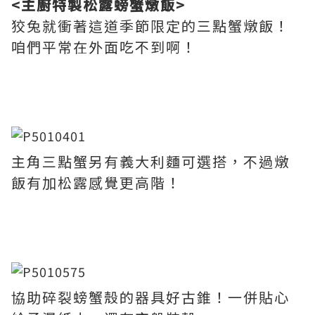
<主廚特製松露螃蟹燉飯>
狡兔就衝著這道季節限定的三點蟹燉飯！
咱們平常在外面吃不到啊！
主角三點蟹另有義大利麵可選搭，不過燉
飯有加松露感覺更高階！
協助碎裂螃蟹殼的器具好古錐！一併貼心