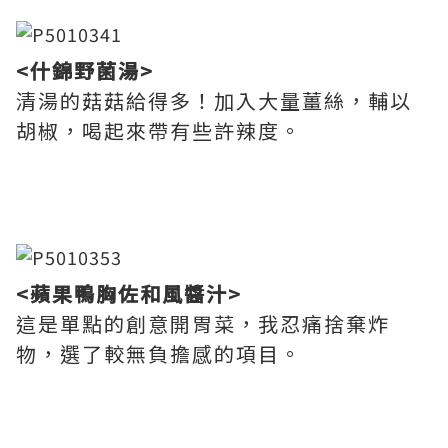
<什錦野菌湯>
清湯的菇菇給得多！加入大量薑絲，輔以
胡椒，喝起來帶有些許辣度。
<蘋果鴨胸佐和風醬汁>
這是單點的創意開胃菜，我忍痛捨棄炸
物，選了較無負擔感的項目。