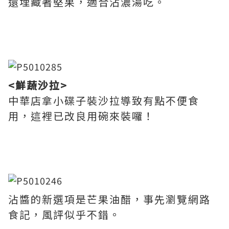
還埋藏著堅果，適合沾濃湯吃。
<鮮蔬沙拉>
中華店拿小碟子裝沙拉導致有點不便食
用，這裡已改良用碗來裝囉！
沾醬的新選項是芒果油醋，事先瀏覽網路
食記，風評似乎不錯。