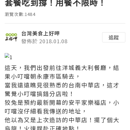
套餐吃到撐！用餐不限時！
瀏覽次數:1484
台灣美食上好呷
追蹤
發佈於 2018.01.08
這天，我們出發前往洋城義大利餐廳，結
果小叮噹朝永康市區騎去，
當我遠遠瞧見很熟悉的台南中華店，這才
驚覺小叮噹搞錯分店啦！
狡兔是預約最新開幕的安平家樂福店，小
叮噹沒仔細看我傳送的地址，
他以為又是上次造訪的中華店！擺了個大
烏龍！火速趕赴正確地點！