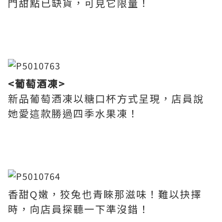
門甜點已缺貨，可見它限量！
<葡萄酒凍>
新品葡萄酒凍以糖口杯方式呈現，店員說
她愛這款勝過四季水果凍！
香甜Q嫩，狡兔也青睞那滋味！難以抉擇
時，向店員探聽一下準沒錯！