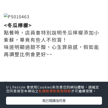
<冬瓜檸檬>
點餐時，店員會特別說明冬瓜檸檬添加小
紫蘇，畢竟有些人不欣賞！
味道明顯過甜不酸，心生罪惡感，假如能
再調整比例會更好~~
U Lifestyle 會使用Cookies來改善您的網站體驗，請確定
您同意接受本網站之
私隱政策和使用條款
才可繼續瀏覽。
本次造訪洋城安平家樂福店，即使非十全
十美，總結來說瑕不掩瑜！
我已閱讀及同意
套餐高CP值，就環境、服務、價位而論，