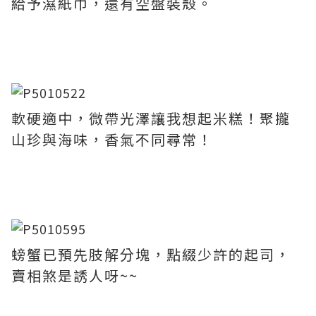
給予濕紙巾，還有空盤裝殼。
軟硬適中，微帶光澤讓我想起米糕！聚攏
山珍與海味，香氣不同尋常！
螃蟹已預先肢解分塊，點綴少許的起司，
賣相煞是誘人呀~~