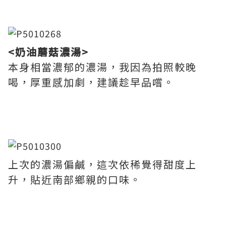
<奶油蘑菇濃湯>
本身相當濃郁的濃湯，我因為拍照較晚
喝，厚重感加劇，建議趁早品嚐。
上次的濃湯偏鹹，這次依稀覺得甜度上
升，貼近南部鄉親的口味。