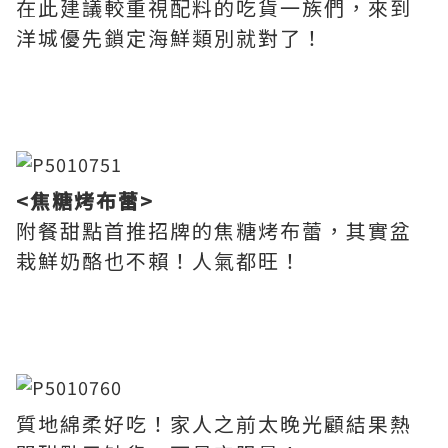
在此建議較重視配料的吃貨一族們，來到
洋城優先鎖定海鮮類別就對了！
<焦糖烤布蕾>
附餐甜點首推招牌的焦糖烤布蕾，其實盆
栽鮮奶酪也不賴！人氣都旺！
質地綿柔好吃！家人之前太晚光顧結果熱