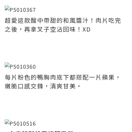
超愛這款酸中帶甜的和風醬汁！肉片吃完
之後，再拿叉子空沾回味！XD
每片粉色的鴨胸肉底下都搭配一片蘋果，
嫩脆口感交鋒，清爽甘美。