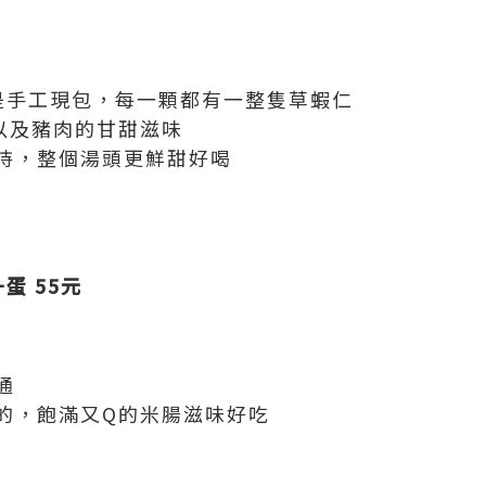
是手工現包，每一顆都有一整隻草蝦仁
以及豬肉的甘甜滋味
持，整個湯頭更鮮甜好喝
蛋 55元
通
的，飽滿又Q的米腸滋味好吃