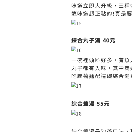
味道立即大升級，三種
這味道超正點的!真是
綜合丸子湯 40元
一碗裡頭料好多，有魚
丸子都有入味，其中商
吃麻醬麵配這碗綜合湯
綜合羹湯 55元
綜合羹湯是沙茶口味，