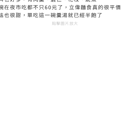
碗在夜市吃都不只60元了，立偉麵食真的很平價
菇也很甜，單吃這一碗羹湯就已經半飽了
點擊圖片放大