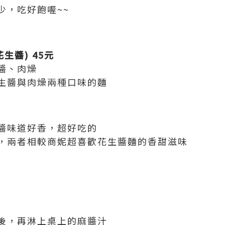
少，吃好飽喔~~
生醬) 45元
醬、肉燥
生醬與肉燥兩種口味的麵
醬味道好香，超好吃的
，兩者相較商妮超喜歡花生醬麵的香甜滋味
後，再淋上桌上的麻醬汁