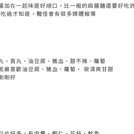
醬加在一起味道好順口，比一般的麻醬麵還要好吃
要吃過才知道，難怪會有很多媒體報導
丸、貢丸、油豆腐、豬血、甜不辣、蘿蔔
妮最喜歡油豆腐、豬血、蘿蔔， 很清爽甘甜
剛剛好
料也好多，有肉羹、蝦仁、花枝、魷魚