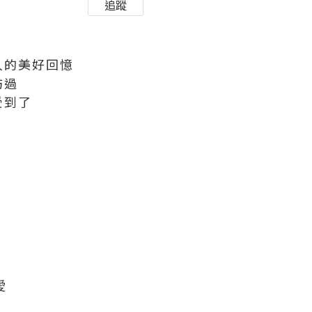
追蹤
人的美好回憶
訪過
受到了
愛