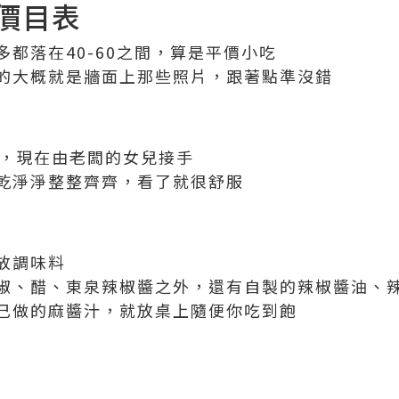
價目表
都落在40-60之間，算是平價小吃
的大概就是牆面上那些照片，跟著點準沒錯
店，現在由老闆的女兒接手
乾淨淨整整齊齊，看了就很舒服
放調味料
椒、醋、東泉辣椒醬之外，還有自製的辣椒醬油、
己做的麻醬汁，就放桌上隨便你吃到飽