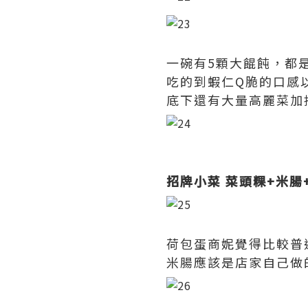
一碗有5顆大餛飩，都
吃的到蝦仁Q脆的口感
底下還有大量高麗菜加
招牌小菜 菜頭粿+米腸+
荷包蛋商妮覺得比較普
米腸應該是店家自己做