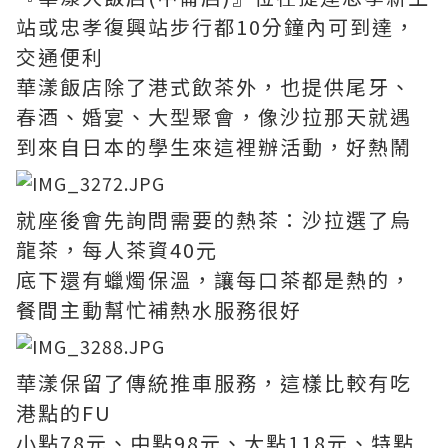
站或忠孝復興站步行都10分鐘內可到達，
交通便利
華漾飯店除了港式飲茶外，也提供尾牙、
春酒、婚宴、大型聚會，像沙拉那天就遇
到來自日本的學生來這裡辦活動，好熱鬧
就座後會先詢問需要的熱茶：沙拉選了烏
龍茶，每人茶資40元
底下還有蠟燭保溫，讓每口茶都是熱的，
餐間主動幫忙補熱水服務很好
華漾保留了傳統推車服務，這樣比較有吃
港點的FU
小點78元、中點98元、大點118元、特點