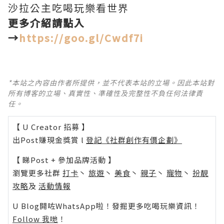
沙拉公主吃喝玩樂看世界
更多介紹請點入
→
https://goo.gl/Cwdf7i
*本站之內容由作者所提供，並不代表本站的立場。因此本站對
所有博客的立場、真實性、準確性及完整性不負任何法律責
任。
【 U Creator 招募 】
出Post賺現金獎賞 l
登記《社群創作有價企劃》
【 睇Post + 參加品牌活動 】
瀏覽更多社群
打卡
丶
旅遊
丶
美食
丶
親子
丶
寵物
丶
扮靚
攻略
及
活動情報
U Blog開咗WhatsApp啦！發掘更多吃喝玩樂資訊！
Follow 我哋
！