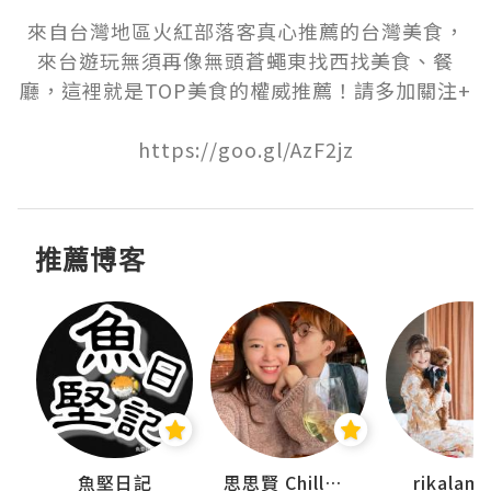
來自台灣地區火紅部落客真心推薦的台灣美食，
來台遊玩無須再像無頭蒼蠅東找西找美食、餐
廳，這裡就是TOP美食的權威推薦！請多加關注+

https://goo.gl/AzF2jz
推薦博客
urnal
魚堅日記
思思賢 ChillMyBabe
rikala