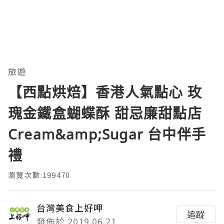
旅遊
【西點烘焙】香港人氣點心 玫
瑰金鐵盒蝴蝶酥 甜忌廉甜點店
Cream&amp;Sugar 台中伴手
禮
瀏覽次數:199470
台灣美食上好呷
追蹤
發佈於 2019.06.21