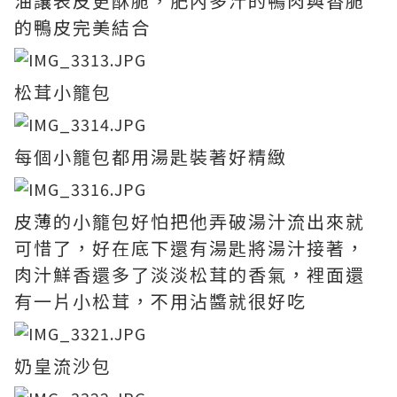
油讓表皮更酥脆，肥內多汁的鴨肉與香脆
的鴨皮完美結合
松茸小籠包
每個小籠包都用湯匙裝著好精緻
皮薄的小籠包好怕把他弄破湯汁流出來就
可惜了，好在底下還有湯匙將湯汁接著，
肉汁鮮香還多了淡淡松茸的香氣，裡面還
有一片小松茸，不用沾醬就很好吃
奶皇流沙包