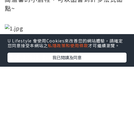
點~
U Lifestyle 會使用Cookies來改善您的網站體驗，請確定
您同意接受本網站之
私隱政策和使用條款
才可繼續瀏覽。
收到蝴蝶酥的時候，真是又驚又喜，不只
手提袋設計得很有質感，
我已閱讀及同意
玫瑰金的鐵盒搭上巧克力色的緞帶，再點
綴上LOGO的金，實在是太有質感了
找餐飲職缺？點我