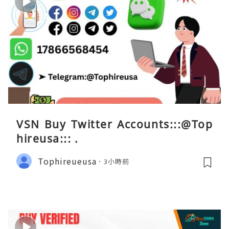
VSN Buy Twitter Accounts:::@Top
hireusa::: .
Tophireueusa
3小時前