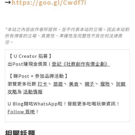
→
https://goo.gl/Cwdf7i
*本站之內容由作者所提供，並不代表本站的立場。因此本站對
所有博客的立場、真實性、準確性及完整性不負任何法律責
任。
【 U Creator 招募 】
出Post賺現金獎賞 l
登記《社群創作有價企劃》
【 睇Post + 參加品牌活動 】
瀏覽更多社群
打卡
丶
旅遊
丶
美食
丶
親子
丶
寵物
丶
扮靚
攻略
及
活動情報
U Blog開咗WhatsApp啦！發掘更多吃喝玩樂資訊！
Follow 我哋
！
相關話題