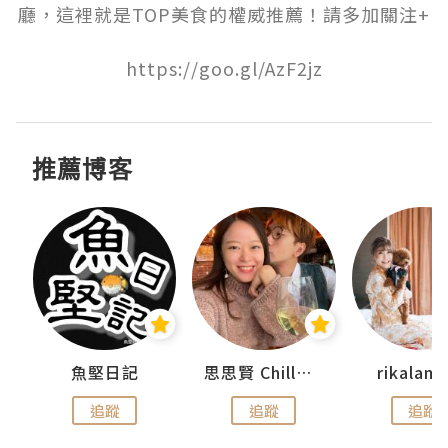
廳，這裡就是TOP美食的權威推薦！請多加關注+

https://goo.gl/AzF2jz
推薦博客
urnal
魚堅日記
思思賢 ChillMyBabe
rikala
追蹤
追蹤
追蹤