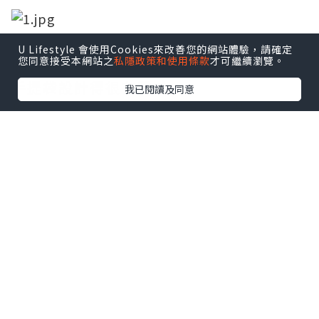
U Lifestyle 會使用Cookies來改善您的網站體驗，請確定
您同意接受本網站之
私隱政策和使用條款
才可繼續瀏覽。
收到蝴蝶酥的時候，真是又驚又喜，不只
手提袋設計得很有質感，
我已閱讀及同意
玫瑰金的鐵盒搭上巧克力色的緞帶，再點
綴上LOGO的金，實在是太有質感了
找餐飲職缺？點我
看更多！