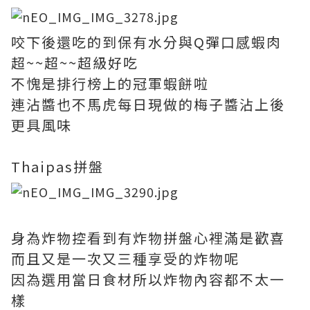
咬下後還吃的到保有水分與Q彈口感蝦肉
超~~超~~超級好吃
不愧是排行榜上的冠軍蝦餅啦
連沾醬也不馬虎每日現做的梅子醬沾上後
更具風味
Thaipas拼盤
身為炸物控看到有炸物拼盤心裡滿是歡喜
而且又是一次又三種享受的炸物呢
因為選用當日食材所以炸物內容都不太一
樣