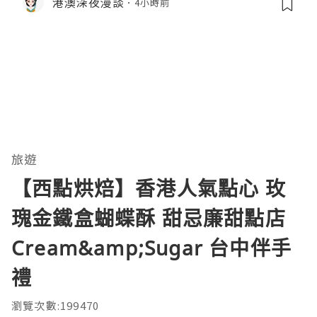
港澳深夜漫談
4小時前
旅遊
【西點烘焙】香港人氣點心 玫
瑰金鐵盒蝴蝶酥 甜忌廉甜點店
Cream&amp;Sugar 台中伴手
禮
瀏覽次數:199470