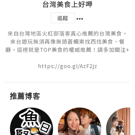
台灣美食上好呷
追蹤
來自台灣地區火紅部落客真心推薦的台灣美食，
來台遊玩無須再像無頭蒼蠅東找西找美食、餐
廳，這裡就是TOP美食的權威推薦！請多加關注+

https://goo.gl/AzF2jz
推薦博客