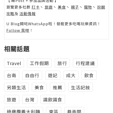
【 睇Post + 參加品牌活動 】
瀏覽更多社群
打卡
丶
旅遊
丶
美食
丶
親子
丶
寵物
丶
扮靚
攻略
及
活動情報
U Blog開咗WhatsApp啦！發掘更多吃喝玩樂資訊！
Follow 我哋
！
相關話題
Travel
工作假期
旅行
行程建議
台南
自由行
遊記
成大
飲食
另類生活
美食
推薦
生活記敍
旅遊
台灣
識飲識食
綠橄欖義大利麵
東區
巷弄間