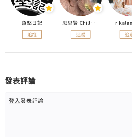
urnal
魚堅日記
思思賢 ChillMyBabe
rikala
追蹤
追蹤
追蹤
發表評論
登入
發表評論