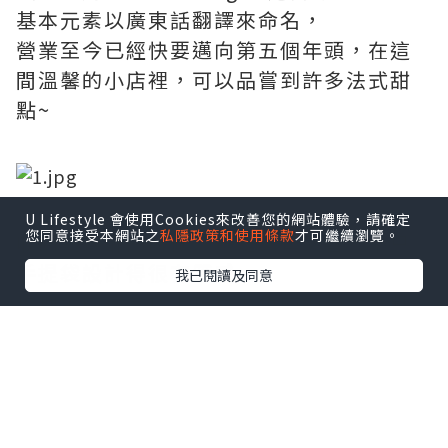
基本元素以廣東話翻譯來命名，
營業至今已經快要邁向第五個年頭，在這
間溫馨的小店裡，可以品嘗到許多法式甜
點~
U Lifestyle 會使用Cookies來改善您的網站體驗，請確定
您同意接受本網站之
私隱政策和使用條款
才可繼續瀏覽。
收到蝴蝶酥的時候，真是又驚又喜，不只
手提袋設計得很有質感，
我已閱讀及同意
玫瑰金的鐵盒搭上巧克力色的緞帶，再點
綴上LOGO的金，實在是太有質感了