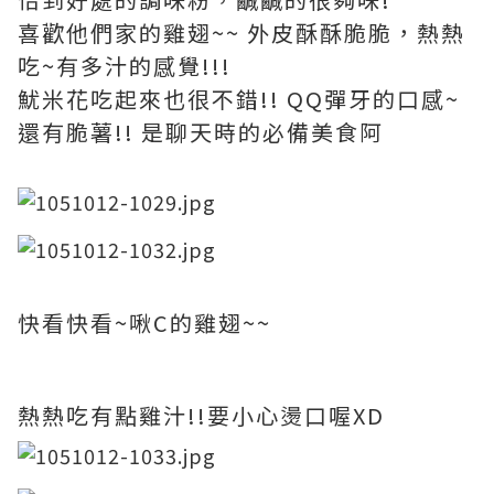
喜歡他們家的雞翅~~ 外皮酥酥脆脆，熱熱
吃~有多汁的感覺!!!
魷米花吃起來也很不錯!! QQ彈牙的口感~
還有脆薯!! 是聊天時的必備美食阿
快看快看~啾C的雞翅~~
熱熱吃有點雞汁!!要小心燙口喔XD