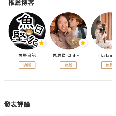
推薦博客
urnal
魚堅日記
思思賢 ChillMyBabe
rikala
追蹤
追蹤
追蹤
發表評論