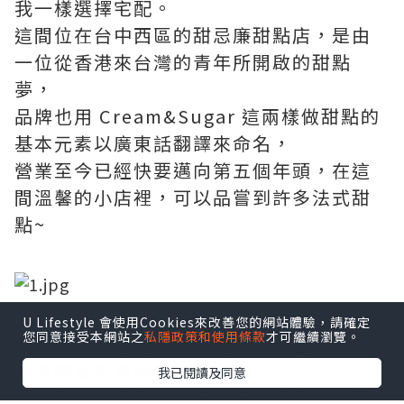
我一樣選擇宅配。
這間位在台中西區的甜忌廉甜點店，是由
一位從香港來台灣的青年所開啟的甜點
夢，
品牌也用 Cream&Sugar 這兩樣做甜點的
基本元素以廣東話翻譯來命名，
營業至今已經快要邁向第五個年頭，在這
間溫馨的小店裡，可以品嘗到許多法式甜
點~
U Lifestyle 會使用Cookies來改善您的網站體驗，請確定
您同意接受本網站之
私隱政策和使用條款
才可繼續瀏覽。
收到蝴蝶酥的時候，真是又驚又喜，不只
手提袋設計得很有質感，
我已閱讀及同意
玫瑰金的鐵盒搭上巧克力色的緞帶，再點