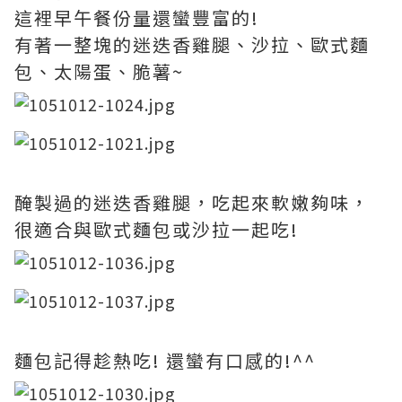
這裡早午餐份量還蠻豐富的!
有著一整塊的迷迭香雞腿、沙拉、歐式麵
包、太陽蛋、脆薯~
醃製過的迷迭香雞腿，吃起來軟嫩夠味，
很適合與歐式麵包或沙拉一起吃!
麵包記得趁熱吃! 還蠻有口感的!^^