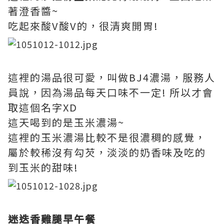
著澄香醬~
吃起來酸V酸V的，很清爽開胃!
這裡的湯品很可愛，叫做BJ4濃湯，服務人
員說，因為湯品每天口味不一定! 所以才會
取這個名字XD
這天喝到的是玉米濃湯~
這裡的玉米濃湯比較不是很濃稠的感覺，
屬於較稀沒有勾芡，淡淡的奶香味及吃的
到玉米的甜味!
迷迭香雞腿早午餐