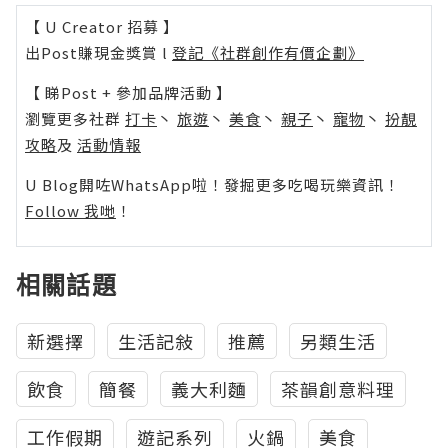
【 U Creator 招募 】
出Post賺現金獎賞 l
登記《社群創作有價企劃》
【 睇Post + 參加品牌活動 】
瀏覽更多社群
打卡
丶
旅遊
丶
美食
丶
親子
丶
寵物
丶
扮靚
攻略
及
活動情報
U Blog開咗WhatsApp啦！發掘更多吃喝玩樂資訊！
Follow 我哋
！
相關話題
新選擇
生活記敍
推薦
另類生活
飲食
簡餐
義大利麵
茶韻創意料理
工作假期
遊記系列
火鍋
美食