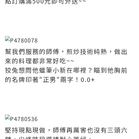
點訂購滿500元即可外送~~
幫我們服務的師傅，煎炒技術純熟，做出
來的料理都非常好吃~~
狡兔想問他蠟筆小新在哪裡？瞄到他胸前
的名牌印著"正男"兩字！0.0+
堅持現點現做，師傅再厲害也沒有三頭六