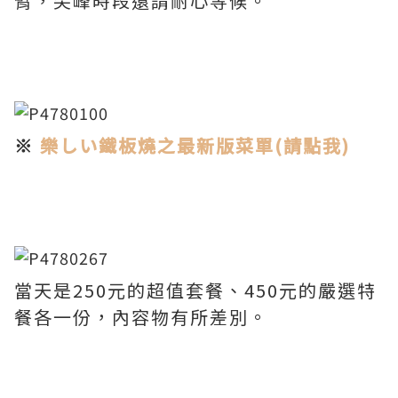
臂，尖峰時段還請耐心等候。
※
樂しい鐵板燒之最新版菜單(請點我)
當天是250元的超值套餐、450元的嚴選特
餐各一份，內容物有所差別。