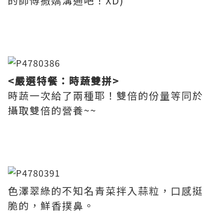
的師傅撒嬌溝通吧！XD)
<嚴選特餐：時蔬雙拼>
時蔬一次給了兩種耶！雙倍的份量等同於
攝取雙倍的營養~~
色澤翠綠的不知名青菜拌入蒜粒，口感挺
脆的，鮮香撲鼻。