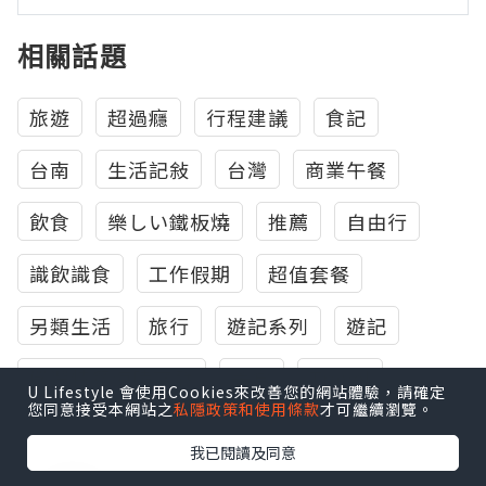
相關話題
旅遊
超過癮
行程建議
食記
台南
生活記敍
台灣
商業午餐
飲食
樂しい鐵板燒
推薦
自由行
識飲識食
工作假期
超值套餐
另類生活
旅行
遊記系列
遊記
嚴選特餐海陸齊發
美食
Travel
U Lifestyle 會使用Cookies來改善您的網站體驗，請確定
您同意接受本網站之
私隱政策和使用條款
才可繼續瀏覽。
我已閱讀及同意