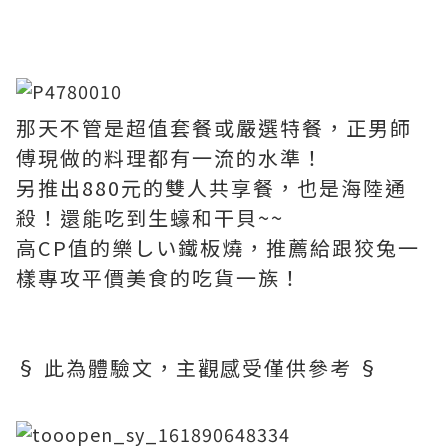
那天不管是超值套餐或嚴選特餐，正男師
傅現做的料理都有一流的水準！
另推出880元的雙人共享餐，也是海陸通
殺！還能吃到生蠔和干貝~~
高CP值的樂しい鐵板燒，推薦給跟狡兔一
樣專攻平價美食的吃貨一族！
§ 此為體驗文，主觀感受僅供參考 §