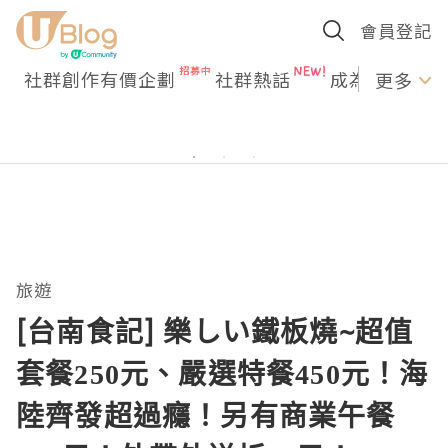
會員登記
社群創作有價企劃
社群熱話
成為U Creato
更多
旅遊
[台南食記] 樂しい鐵板燒~超值
套餐250元、嚴選特餐450元！海
陸齊發超過癮！另有商業午餐