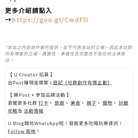
更多介紹請點入
→
https://goo.gl/Cwdf7i
*本站之內容由作者所提供，並不代表本站的立場。因此本站對
所有博客的立場、真實性、準確性及完整性不負任何法律責
任。
【 U Creator 招募 】
出Post賺現金獎賞 l
登記《社群創作有價企劃》
【 睇Post + 參加品牌活動 】
瀏覽更多社群
打卡
丶
旅遊
丶
美食
丶
親子
丶
寵物
丶
扮靚
攻略
及
活動情報
U Blog開咗WhatsApp啦！發掘更多吃喝玩樂資訊！
Follow 我哋
！