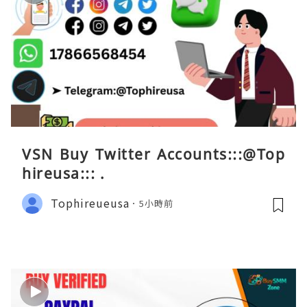
VSN Buy Twitter Accounts:::@Top
hireusa::: .
Tophireueusa
5小時前