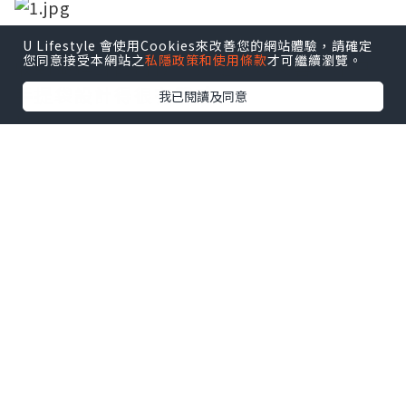
U Lifestyle 會使用Cookies來改善您的網站體驗，請確定
您同意接受本網站之
私隱政策和使用條款
才可繼續瀏覽。
收到蝴蝶酥的時候，真是又驚又喜，不只
手提袋設計得很有質感，
我已閱讀及同意
玫瑰金的鐵盒搭上巧克力色的緞帶，再點
綴上LOGO的金，實在是太有質感了
找餐飲職缺？點我
看更多！