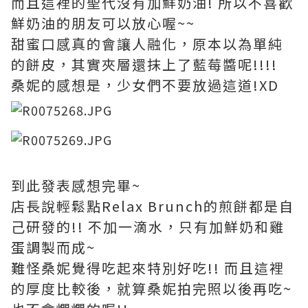
而且這裡的聖代沒有加鮮奶油! 所以不喜歡
鮮奶油的朋友可以放心喔~~
甜蜜口感真的會讓人融化，原本以為單純
的餅皮，其實夾層還抹上了藍莓醬呢!!!!
桑妮的感想是，少女們不要放過這道!XD
到此發表感想完畢~
店長說輕鬆點Relax Brunch的煎餅都是自
己研發的!! 不加一滴水，只有加鮮奶和雞
蛋調製而成~
難怪桑妮覺得吃起來特別好吃!! 而且這裡
的厚度比較後，就算桑妮拍完照以後再吃~