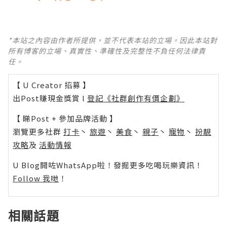
*本站之內容由作者所提供，並不代表本站的立場。因此本站對
所有博客的立場、真實性、準確性及完整性不負任何法律責
任。
【 U Creator 招募 】
出Post賺現金獎賞 l
登記《社群創作有價企劃》
【 睇Post + 參加品牌活動 】
瀏覽更多社群
打卡
丶
旅遊
丶
美食
丶
親子
丶
寵物
丶
扮靚
攻略
及
活動情報
U Blog開咗WhatsApp啦！發掘更多吃喝玩樂資訊！
Follow 我哋
！
相關話題