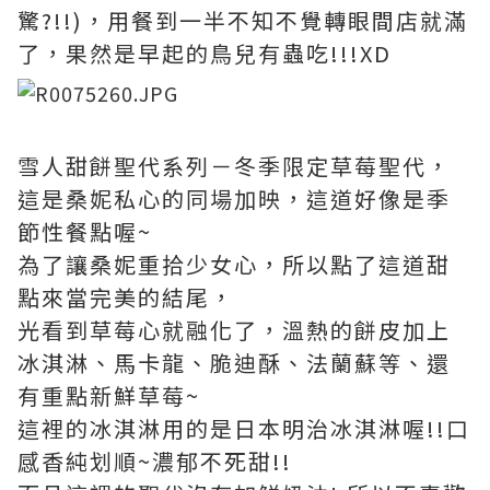
驚?!!)，用餐到一半不知不覺轉眼間店就滿
了，果然是早起的鳥兒有蟲吃!!!XD
雪人甜餅聖代系列－冬季限定草莓聖代，
這是桑妮私心的同場加映，這道好像是季
節性餐點喔~
為了讓桑妮重拾少女心，所以點了這道甜
點來當完美的結尾，
光看到草莓心就融化了，溫熱的餅皮加上
冰淇淋、馬卡龍、脆迪酥、法蘭蘇等、還
有重點新鮮草莓~
這裡的冰淇淋用的是日本明治冰淇淋喔!!口
感香純划順~濃郁不死甜!!