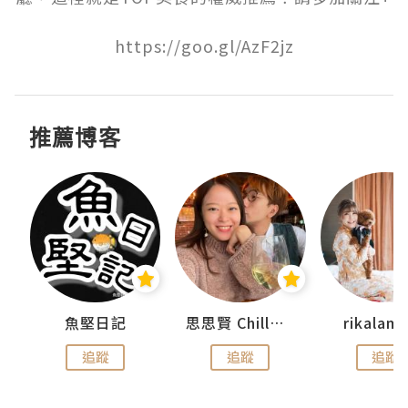
https://goo.gl/AzF2jz
推薦博客
urnal
魚堅日記
思思賢 ChillMyBabe
rikala
追蹤
追蹤
追蹤