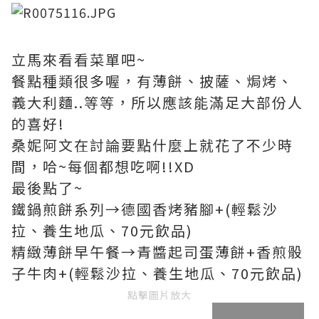
立馬來看看菜單吧~
餐點種類很多喔，有薄餅、披薩、焗烤、
義大利麵..等等，所以應該能滿足大部份人
的喜好!
桑妮阿文在討論要點什麼上就花了不少時
間，哈~每個都想吃啊!!XD
最後點了~
鐵鍋煎餅系列→德國香烤豬腳+(輕鬆沙
拉、養生地瓜、70元飲品)
精緻薄餅早午餐→青醬起司蛋薄餅+香煎骰
子牛肉+(輕鬆沙拉、養生地瓜、70元飲品)
點擊圖片放大