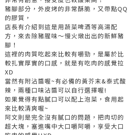
豬腳部分，外皮烤的非常酥脆，又帶點QQ
的膠質，
店長有介紹到這是用蔬菜啤酒等高湯配
方，來去除豬腥味～慢火燉出出的新鮮豬
腳！
這裡的肉質吃起來比較有嚼勁，是屬於比
較扎實厚實的口感，就是有吃肉的感覺拉
XD
當然有附沾醬喔~有必備的黃芥末&泰式酸
辣，兩種口味沾醬可以自行選擇喔!
如果覺得有點膩口可以配上泡菜，食用起
來比較清爽喔~
阿文則是完全沒有膩口的問題，把肉切的
超大塊，塞進嘴中大口嚼阿嚼，享受大口