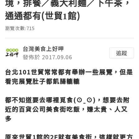
境，排餐／義大利麵／下午茶，
通通都有(世貿1館)
瀏覽次數:715
台灣美食上好呷
追蹤
發佈於 2017.09.06
台北101世貿常常都有舉辦一些展覽，但是
看完展覽肚子都飢腸轆轆
都不知道要去哪裡覓食(⊙ˍ⊙)，想要去附
近的百貨公司美食街吃飯，嫌太貴、人又
多
原來世貿1館的2F就有美食街，這樣就更方