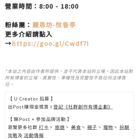
營業時間：8:00 - 18:00
粉絲團：
麗思坊-悅香亭
更多介紹請點入
→
https://goo.gl/Cwdf7i
*本站之內容由作者所提供，並不代表本站的立場。因此本站對
所有博客的立場、真實性、準確性及完整性不負任何法律責
任。
【 U Creator 招募 】
出Post賺現金獎賞 l
登記《社群創作有價企劃》
【 睇Post + 參加品牌活動 】
瀏覽更多社群
打卡
丶
旅遊
丶
美食
丶
親子
丶
寵物
丶
扮靚
攻略
及
活動情報