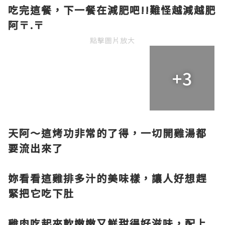
吃完這餐，下一餐在減肥吧!!難怪越減越肥
阿〒.〒
點擊圖片放大
+3
天阿～這烤功非常的了得，一切開雞湯都
要流出來了
妳看看這雞排多汁的美味樣，讓人好想趕
緊把它吃下肚
雞肉吃起來軟嫩嫩又鮮甜得好滋味，配上