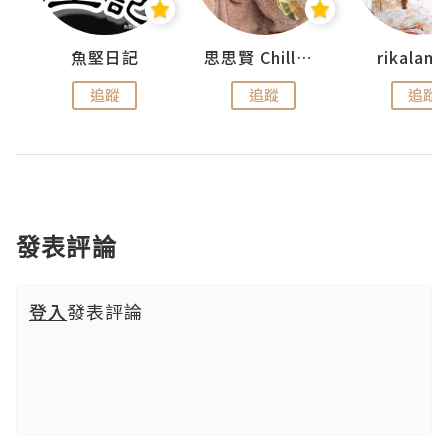
urnal
魚堅日記
思思賢 ChillMyBabe
rikala
追蹤
追蹤
追蹤
發表評論
登入
發表評論