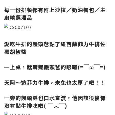
毎一份排餐都有附上沙拉／奶油餐包／主
廚精選湯品
愛吃牛排的饅頭爸點了紐西蘭菲力牛排佐
黑胡椒醬
一上桌，就驚豔饅頭爸的眼睛(=￣ω￣=)
天阿～這菲力牛排，未免也太厚了吧！！
一旁的饅頭弟也口水直流，他因該很後悔
沒有點牛排吃吧( ￣︿￣)