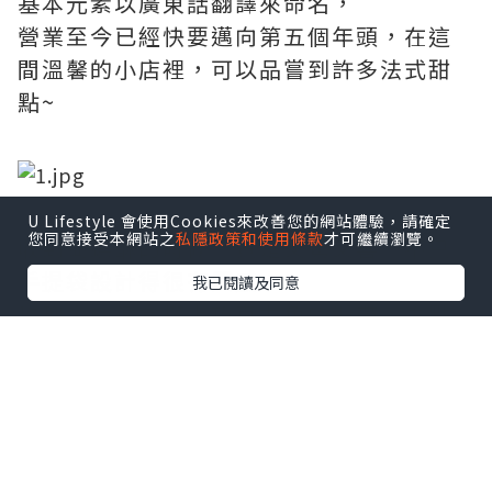
基本元素以廣東話翻譯來命名，
營業至今已經快要邁向第五個年頭，在這
間溫馨的小店裡，可以品嘗到許多法式甜
點~
U Lifestyle 會使用Cookies來改善您的網站體驗，請確定
您同意接受本網站之
私隱政策和使用條款
才可繼續瀏覽。
收到蝴蝶酥的時候，真是又驚又喜，不只
手提袋設計得很有質感，
我已閱讀及同意
玫瑰金的鐵盒搭上巧克力色的緞帶，再點
綴上LOGO的金，實在是太有質感了