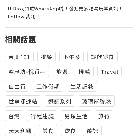
U Blog開咗WhatsApp啦！發掘更多吃喝玩樂資訊！
Follow 我哋
！
相關話題
台北101
排餐
下午茶
識飲識食
麗思坊-悅香亭
旅遊
推薦
Travel
自由行
工作假期
生活記敍
世貿捷運站
遊記系列
玻璃屋餐廳
台灣
行程建議
另類生活
旅行
義大利麵
美食
飲食
遊記