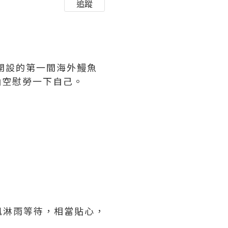
追蹤
開設的第一間海外鰻魚
抽空慰勞一下自己。
風淋雨等待，相當貼心，