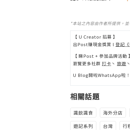
*本站之內容由作者所提供，
【 U Creator 招募 】
出Post賺現金獎賞 l
登記《
【 睇Post + 參加品牌活動 
瀏覽更多社群
打卡
丶
旅遊
U Blog開咗WhatsAp
相關話題
識飲識食
海外分店
遊記系列
台灣
行