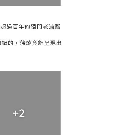
了超過百年的獨門老滷醬
細緻的，蒲燒竟能呈現出
+2