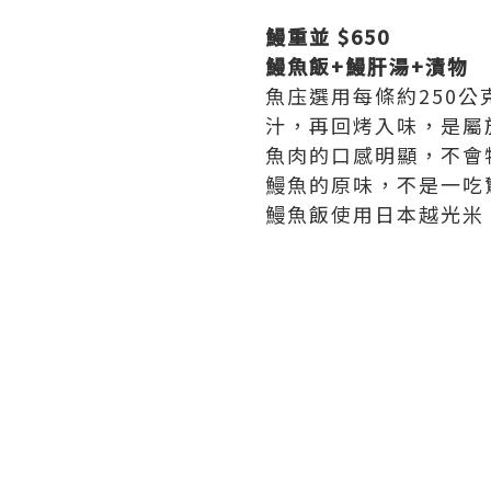
鰻重並 $650
鰻魚飯+鰻肝湯+漬物
魚庒選用每條約250
汁，再回烤入味，是屬
魚肉的口感明顯，不會
鰻魚的原味，不是一吃
鰻魚飯使用日本越光米