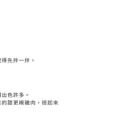
記得先拌一拌。
期出色許多。
蔥的甜更襯雞肉，搭起來