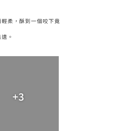
而輕柔，酥到一個咬下竟
無遺。
+3