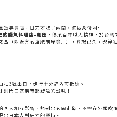
魚飯專賣店，目前才吃了兩間，進度緩慢阿~
歷史的鰻魚料理店-魚庒
，傳承百年職人精神，於台灣
戰區（附近有名店肥前屋等...），肖想已久，總算
山站3號出口，步行十分鐘內可抵達。
才到門口就期待起鰻魚的滋味！
的客人相互影響，規劃出玄關走道，不需在外頭吹
得出日本人對細節的堅持。