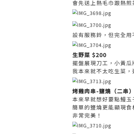
會先送上熱毛巾跟熱煎
設有服務鈴，但完全用
生野菜 $200
擺盤展現刀工，小黃瓜
我本來就不太吃生菜，
烤雞肉串-鹽燒（二串）
本來早就想好要點鰻玉
簡單的鹽燒更能顯現食
非常完美！