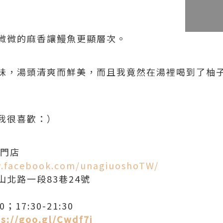
微微的麻香讓鰻魚更顯層次。
味，湯頭清爽而鮮美，而且我竟然在湯裡喝到了柚
我很喜歡：）
專門店
w.facebook.com/unagiuoshoTW/
北路一段83巷24號
；17:30-21:30
s://goo.gl/Cwdf7i