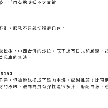
茶，毛巾有點味道不太喜歡。
不到，服務不只親切還很迅速。
版松樹，中西合併的沙拉，底下還有日式和風醬，
這我真的無法。
$150
子卷，但被遊說換成了雞肉串燒，感謝推薦！比預
材的原味，雞肉肉質有彈性還很多汁，搭配白蔥，