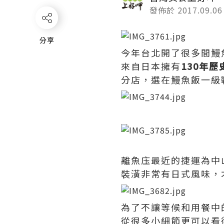
發佈於 2017.09.06
分享
分享
今年台北開了很多間鰻
來自日本擁有
130年
分店，選在鰻魚飯一級
離魚庒最近的捷運為中
裝潢非常有日式風味，
為了不讓等候和用餐中
從很多小細節更可以看