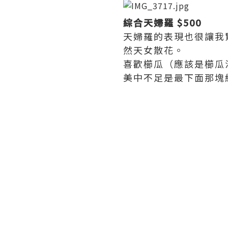
綜合天婦羅 $500
天婦羅的表現也很讓我
然天女散花。
喜歡櫛瓜（應該是櫛瓜
美中不足是最下面那塊