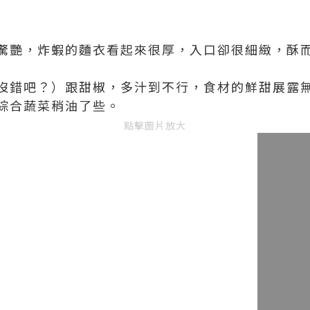
驚艷，炸蝦的麵衣看起來很厚，入口卻很細緻，酥
沒錯吧？）跟甜椒，多汁到不行，食材的鮮甜展露
綜合蔬菜稍油了些。
點擊圖片放大