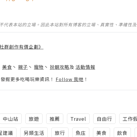
並不代表本站的立場。因此本站對所有博客的立場、真實性、準確性
社群創作有價企劃》
】
丶
美食
丶
親子
丶
寵物
丶
扮靚攻略
及
活動情報
p啦！發掘更多吃喝玩樂資訊！
Follow 我哋
！
中山站
旅遊
推薦
Travel
自由行
工作
程建議
另類生活
旅行
魚庒
美食
飲食