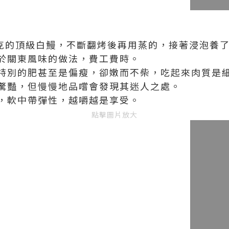
公克的頂級白鰻，不斷翻烤後再用蒸的，接著浸泡養
於關東風味的做法，費工費時。
特別的肥甚至是偏瘦，卻嫩而不柴，吃起來肉質是
驚豔，但慢慢地品嚐會發現其迷人之處。
，軟中帶彈性，越嚼越是享受。
點擊圖片放大