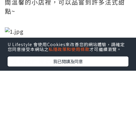
間溫馨的小店裡，可以品嘗到許多法式甜
點~
U Lifestyle 會使用Cookies來改善您的網站體驗，請確定
您同意接受本網站之
私隱政策和使用條款
才可繼續瀏覽。
收到蝴蝶酥的時候，真是又驚又喜，不只
手提袋設計得很有質感，
我已閱讀及同意
玫瑰金的鐵盒搭上巧克力色的緞帶，再點
綴上LOGO的金，實在是太有質感了
找餐飲職缺？點我