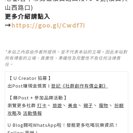
山西路口)
更多介紹請點入
→
https://goo.gl/Cwdf7i
*本站之內容由作者所提供，並不代表本站的立場。因此本站對
所有博客的立場、真實性、準確性及完整性不負任何法律責
任。
【 U Creator 招募 】
出Post賺現金獎賞 l
登記《社群創作有價企劃》
【 睇Post + 參加品牌活動 】
瀏覽更多社群
打卡
丶
旅遊
丶
美食
丶
親子
丶
寵物
丶
扮靚
攻略
及
活動情報
U Blog開咗WhatsApp啦！發掘更多吃喝玩樂資訊！
Follow 我哋
！