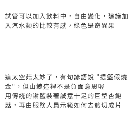
試管可以加入飲料中，自由變化，建議加
入汽水類的比較有感，綠色是奇異果
這太空菇太妙了，有句諺語說 "提籃假燒
金"，但山鯨這裡不是負面意思喔
用傳統的謝籃裝著誠意十足的巨型杏鮑
菇，再由服務人員示範如何去匏切成片