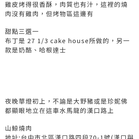
雞皮烤得很香酥，肉質也有汁，這裡的燒
肉沒有雞肉，但烤物區這邊有
甜點三選一
布丁是 27 1/3 cake house所做的，另一
款是奶酪、哈根達士
夜晚華燈初上，不論是大野豬或是珍妮佛
都顯眼地立在這車水馬龍的漢口路上
山鯨燒肉
地址:台中市北區漢口路四段70-1號(漢口與