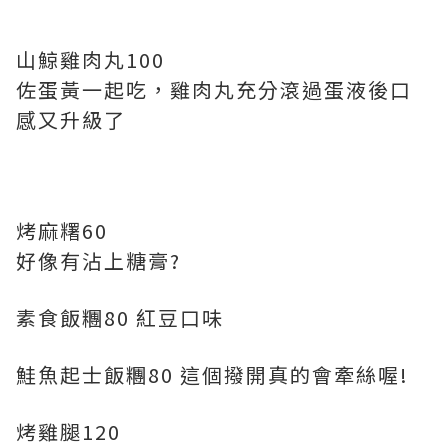
山鯨雞肉丸100
佐蛋黃一起吃，雞肉丸充分滾過蛋液後口
感又升級了
烤麻糬60
好像有沾上糖膏?
素食飯糰80 紅豆口味
鮭魚起士飯糰80 這個撥開真的會牽絲喔!
烤雞腿120