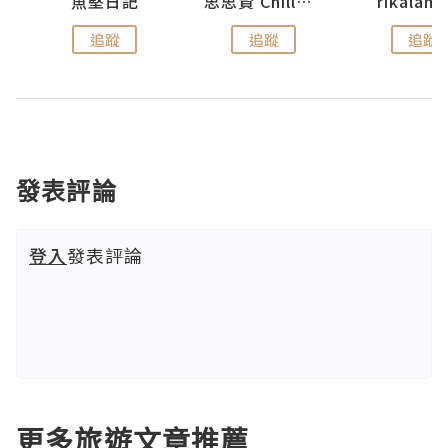
urnal
魚堅日記
思思賢 ChillMyBabe
rikala
追蹤
追蹤
追蹤
發表評論
登入
發表評論
更多旅遊文章推薦