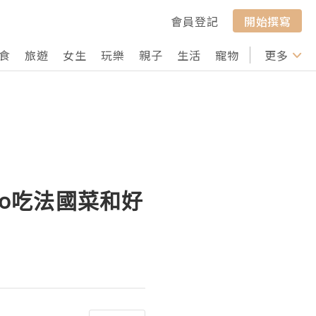
會員登記
開始撰寫
食
旅遊
女生
玩樂
親子
生活
寵物
行山
更多
打卡
léno吃法國菜和好