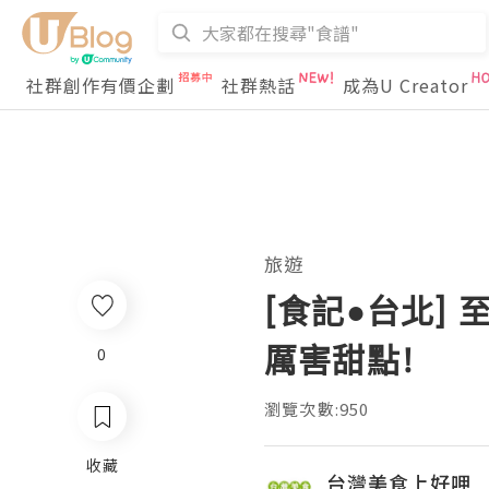
社群創作有價企劃
社群熱話
成為U Creator
旅遊
[食記●台北] 至1
厲害甜點!
0
瀏覽次數:950
收藏
台灣美食上好呷