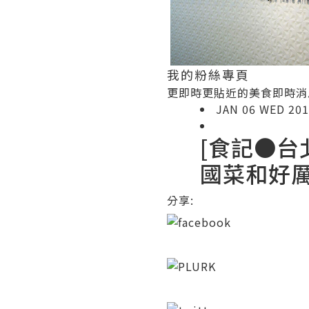
我的粉絲專頁
更即時更貼近的美食即時消息唷：） 
JAN 06 WED 20
[食記●台北]
國菜和好厲
分享: