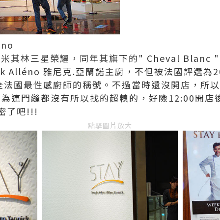
éno
米其林三星榮耀，同年其旗下的" Cheval Blan
 Alléno 雅尼克.亞蘭諾主廚，不但被法國評選為2008年
擁有全法國最性感廚師的稱號。不過當時還沒開店，所
因為連門縫都沒有所以找的超糗的，好險12:00開
了吧!!!
點擊圖片放大