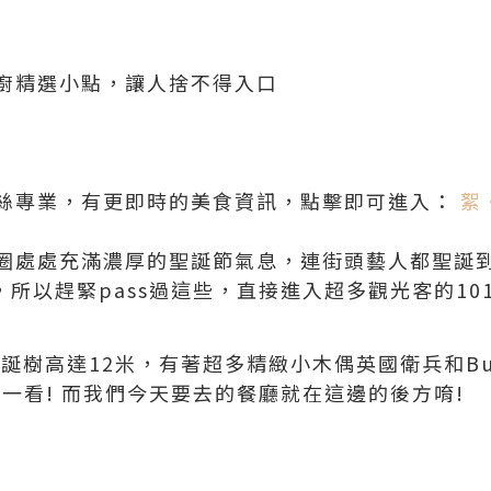
廚精選小點，讓人捨不得入口
絲專業，有更即時的美食資訊，點擊即可進入：
絮
圈處處充滿濃厚的聖誕節氣息，連街頭藝人都聖誕到
，所以趕緊pass過這些，直接進入超多觀光客的101
ry聖誕樹高達12米，有著超多精緻小木偶英國衛兵和Bu
一看! 而我們今天要去的餐廳就在這邊的後方唷!