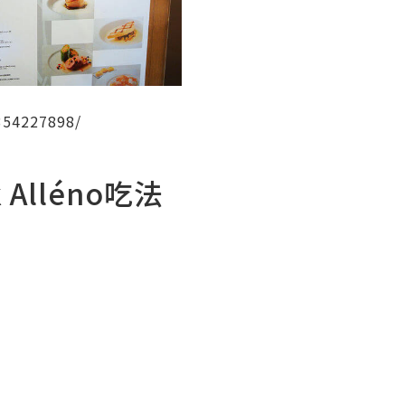
4227898/
 Alléno吃法