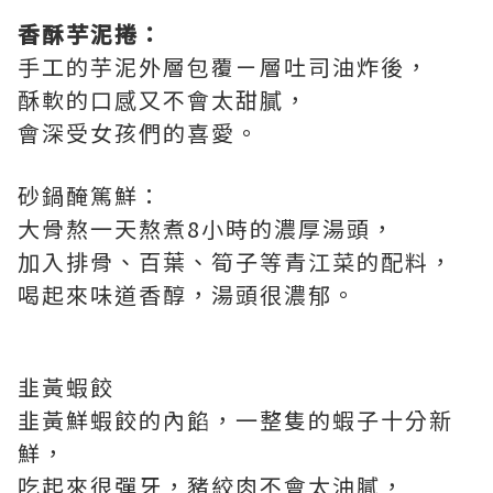
香酥芋泥捲：
手工的芋泥外層包覆ㄧ層吐司油炸後，
酥軟的口感又不會太甜膩，
會深受女孩們的喜愛。
砂鍋醃篤鮮：
大骨熬一天熬煮8小時的濃厚湯頭，
加入排骨、百葉、筍子等青江菜的配料，
喝起來味道香醇，湯頭很濃郁。
韭黃蝦餃
韭黃鮮蝦餃的內餡，一整隻的蝦子十分新
鮮，
吃起來很彈牙，豬絞肉不會太油膩，