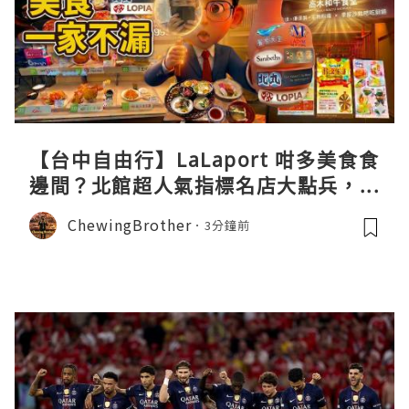
【台中自由行】LaLaport 咁多美食食
邊間？北館超人氣指標名店大點兵，深
度實測日本直送「北丸」職人料理與南
ChewingBrother
3分鐘前
館 LOPIA 超市神級熟食區！