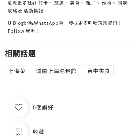
瀏覽更多社群
打卡
丶
旅遊
丶
美食
丶
親子
丶
寵物
丶
扮靚
攻略
及
活動情報
U Blog開咗WhatsApp啦！發掘更多吃喝玩樂資訊！
Follow 我哋
！
相關話題
上海菜
滬園上海湯包館
台中美食
0個讚好
收藏