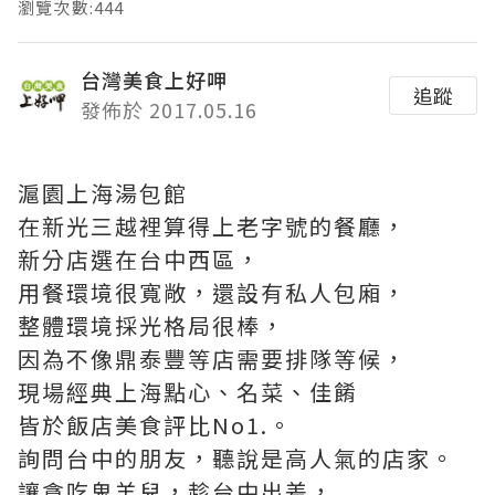
瀏覽次數:444
台灣美食上好呷
追蹤
發佈於 2017.05.16
滬園上海湯包館
在新光三越裡算得上老字號的餐廳，
新分店選在台中西區，
用餐環境很寬敞，還設有私人包廂，
整體環境採光格局很棒，
因為不像鼎泰豐等店需要排隊等候，
現場經典上海點心、名菜、佳餚
皆於飯店美食評比No1.。
詢問台中的朋友，聽說是高人氣的店家。
讓貪吃鬼羊兒，趁台中出差，