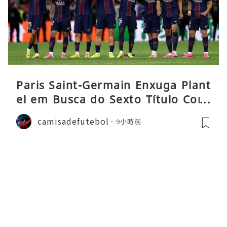
Paris Saint-Germain Enxuga Plant
el em Busca do Sexto Título Cons
ecutivo da Liga
camisadefutebol
9小時前