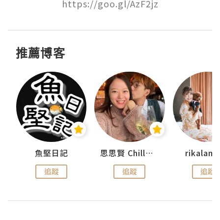
https://goo.gl/AzF2jz
推薦博客
urnal
魚堅日記
思思賢 ChillMyBabe
rikala
追蹤
追蹤
追蹤