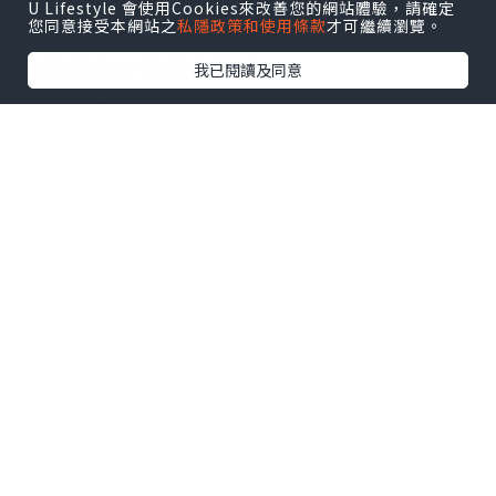
U Lifestyle 會使用Cookies來改善您的網站體驗，請確定
您同意接受本網站之
私隱政策和使用條款
才可繼續瀏覽。
收到蝴蝶酥的時候，真是又驚又喜，不只
手提袋設計得很有質感，
我已閱讀及同意
玫瑰金的鐵盒搭上巧克力色的緞帶，再點
綴上LOGO的金，實在是太有質感了
找餐飲職缺？點我
看更多！
→
https://goo.gl/