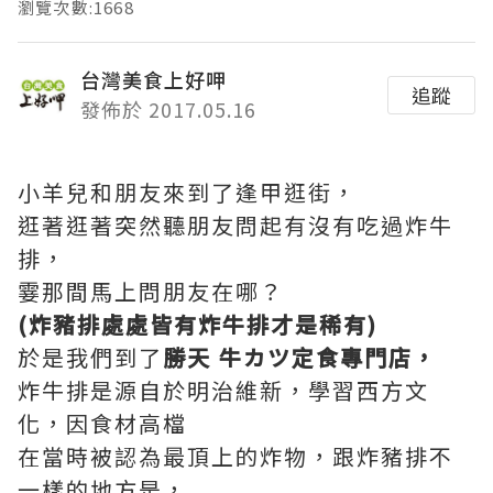
瀏覽次數:1668
台灣美食上好呷
追蹤
發佈於 2017.05.16
小羊兒和朋友來到了逢甲逛街，
逛著逛著突然聽朋友問起有沒有吃過炸牛
排，
霎那間馬上問朋友在哪？
(炸豬排處處皆有炸牛排才是稀有)
於是我們到了
勝天 牛カツ定食專門店，
炸牛排是源自於明治維新，學習西方文
化，因食材高檔
在當時被認為最頂上的炸物，跟炸豬排不
一樣的地方是，