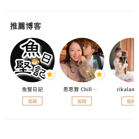
推薦博客
urnal
魚堅日記
思思賢 ChillMyBabe
rikala
追蹤
追蹤
追蹤