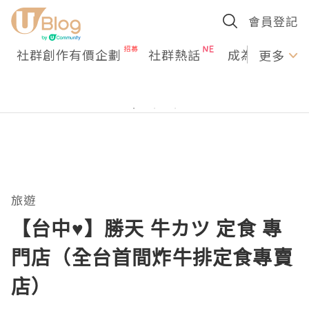
會員登記
社群創作有價企劃
社群熱話
成為U Creato
更多
旅遊
【台中♥】勝天 牛カツ 定食 專
門店（全台首間炸牛排定食專賣
店）