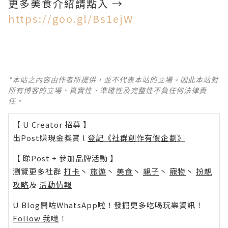
更多美食介紹請點入 →
https://goo.gl/Bs1ejW
*本站之內容由作者所提供，並不代表本站的立場。因此本站對
所有博客的立場、真實性、準確性及完整性不負任何法律責
任。
【 U Creator 招募 】
出Post賺現金獎賞 l
登記《社群創作有價企劃》
【 睇Post + 參加品牌活動 】
瀏覽更多社群
打卡
丶
旅遊
丶
美食
丶
親子
丶
寵物
丶
扮靚
攻略
及
活動情報
U Blog開咗WhatsApp啦！發掘更多吃喝玩樂資訊！
Follow 我哋
！