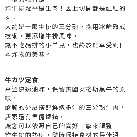
炸牛排幾乎是生肉！因此切開都是紅紅的
肉，
大約是一般牛排的三分熟，採用冰鮮熟成
技術，更添增牛排風味，
讓不吃豬排的小羊兒，也終於能享受到日
本炸物的美味。
牛カツ定食
高溫快速油炸，保留美國安格斯黑牛的原
味，
酥脆的外皮搭配鮮嫩多汁的三分熟牛肉，
店家還有準備鐵鍋，
讓您可以依照自己的喜好口感來調整
炸牛排的熟度，隨時保持食材的最佳溫