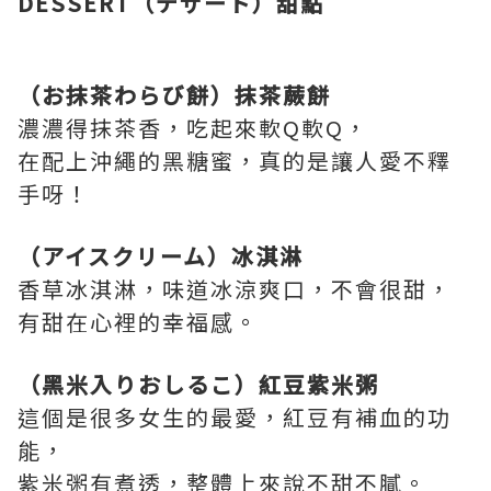
DESSERT（デザート）甜點
（お抹茶わらび餅）抹茶蕨餅
濃濃得抹茶香，吃起來軟Q軟Q，
在配上沖繩的黑糖蜜，真的是讓人愛不釋
手呀！
（アイスクリーム）冰淇淋
香草冰淇淋，味道冰涼爽口，不會很甜，
有甜在心裡的幸福感。
（黑米入りおしるこ）紅豆紫米粥
這個是很多女生的最愛，紅豆有補血的功
能，
紫米粥有煮透，整體上來說不甜不膩。