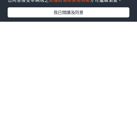
您同意接受本網站之
私隱政策和使用條款
才可繼續瀏覽。
收到蝴蝶酥的時候，真是又驚又喜，不只
手提袋設計得很有質感，
我已閱讀及同意
玫瑰金的鐵盒搭上巧克力色的緞帶，再點
綴上LOGO的金，實在是太有質感了
找餐飲職缺？點我
看更多！
→
https://goo.gl/