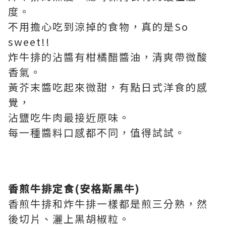
度。
不用擔心吃到涼掉的食物，真的是So
sweet!!
炸牛排的沾醬有柑橘醋醬油，清爽帶微酸
香氣。
黃芥末醬吃起來微甜，有點日式洋食的感
覺，
沾鹽吃牛肉最接近原味。
每一種醬料口感都不同，值得試試。
香煎牛排定食(安格斯黑牛)
香煎牛排和炸牛排一樣都是煎三分熟，然
後切片、灑上黑胡椒粒。