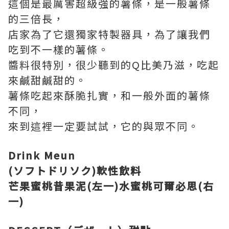
這個是最厲害超級強的薯條，是一般薯條
的三倍長，
店家為了它還獨家特製器具，為了讓我們
吃到不一樣的薯條。
醬料很特別，很少聽到的Q比美乃滋，吃起
來鹹甜鹹甜的。
薯條吃起來酥脆扎實，和一般外面的薯條
不同，
來到這裡一定要試試，它的與眾不同。
Drink Meun
(ソフトドリソク)軟性飲料
芒果蜜桃昔果泥(左一)水蜜桃可爾必思(右
一)