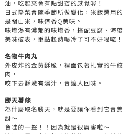
油，吃起來會有點甜蜜的感覺喔！
日式醬菜會隨季節所做變化，米飯選用的
是關山米，味道香Q美味。
味增湯有濃郁的味增香，搭配豆腐、海帶
美味破表，重點趁熱喝冷了可不好喝囉！
名物牛肉丸
外皮炸的金黃酥脆，裡面包著扎實的牛絞
肉，
咬下去酥嫩有湯汁，會讓人回味。
勝天薯條
為什麼取名勝天，就是要讓你看到它會驚
訝～
會哇的一聲！！因為就是很厲害啦～