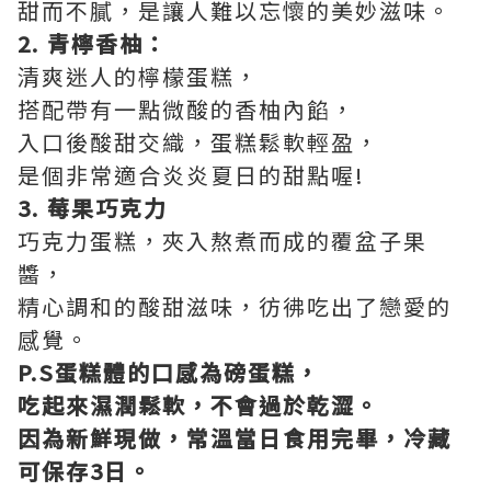
甜而不膩，是讓人難以忘懷的美妙滋味。
2. 青檸香柚：
清爽迷人的檸檬蛋糕，
搭配帶有一點微酸的香柚內餡，
入口後酸甜交織，蛋糕鬆軟輕盈，
是個非常適合炎炎夏日的甜點喔!
3. 莓果巧克力
巧克力蛋糕，夾入熬煮而成的覆盆子果
醬，
精心調和的酸甜滋味，彷彿吃出了戀愛的
感覺。
P.S蛋糕體的口感為磅蛋糕，
吃起來濕潤鬆軟，不會過於乾澀。
因為新鮮現做，常溫當日食用完畢，冷藏
可保存3日。