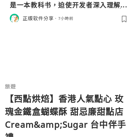
是一本教科书，迫使开发者深入理解JV
M的内存模型、垃圾回收机制和并发原
正版软件分享
7小時前
理。通过直观的可视化数据，它将抽象
的性能问题具象化为代码行号。对于一
名追求卓越的Java
旅遊
【西點烘焙】香港人氣點心 玫
瑰金鐵盒蝴蝶酥 甜忌廉甜點店
Cream&amp;Sugar 台中伴手