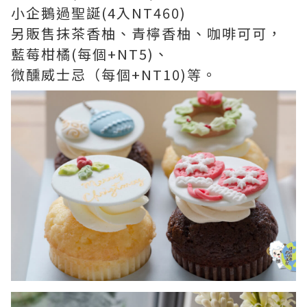
小企鵝過聖誕(4入NT460)
另販售抹茶香柚、青檸香柚、咖啡可可，
藍莓柑橘(每個+NT5)、
微醺威士忌（每個+NT10)等。