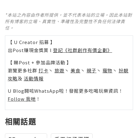
*本站之內容由作者所提供，並不代表本站的立場。因此本站對
所有博客的立場、真實性、準確性及完整性不負任何法律責
任。
【 U Creator 招募 】
出Post賺現金獎賞 l
登記《社群創作有價企劃》
【 睇Post + 參加品牌活動 】
瀏覽更多社群
打卡
丶
旅遊
丶
美食
丶
親子
丶
寵物
丶
扮靚
攻略
及
活動情報
U Blog開咗WhatsApp啦！發掘更多吃喝玩樂資訊！
Follow 我哋
！
相關話題