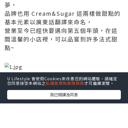
夢，
品牌也用 Cream&Sugar 這兩樣做甜點的
基本元素以廣東話翻譯來命名，
營業至今已經快要邁向第五個年頭，在這
間溫馨的小店裡，可以品嘗到許多法式甜
點~
U Lifestyle 會使用Cookies來改善您的網站體驗，請確定
您同意接受本網站之
私隱政策和使用條款
才可繼續瀏覽。
收到蝴蝶酥的時候，真是又驚又喜，不只
手提袋設計得很有質感，
我已閱讀及同意
玫瑰金的鐵盒搭上巧克力色的緞帶，再點
綴上LOGO的金，實在是太有質感了