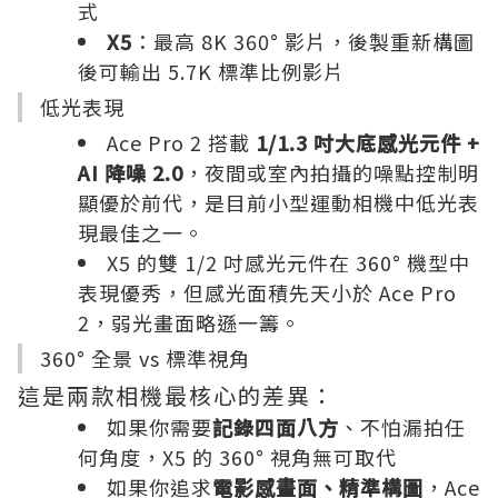
式
X5
：最高 8K 360° 影片，後製重新構圖
後可輸出 5.7K 標準比例影片
低光表現
Ace Pro 2 搭載
1/1.3 吋大底感光元件 +
AI 降噪 2.0
，夜間或室內拍攝的噪點控制明
顯優於前代，是目前小型運動相機中低光表
現最佳之一。
X5 的雙 1/2 吋感光元件在 360° 機型中
表現優秀，但感光面積先天小於 Ace Pro
2，弱光畫面略遜一籌。
360° 全景 vs 標準視角
這是兩款相機最核心的差異：
如果你需要
記錄四面八方
、不怕漏拍任
何角度，X5 的 360° 視角無可取代
如果你追求
電影感畫面、精準構圖
，Ace