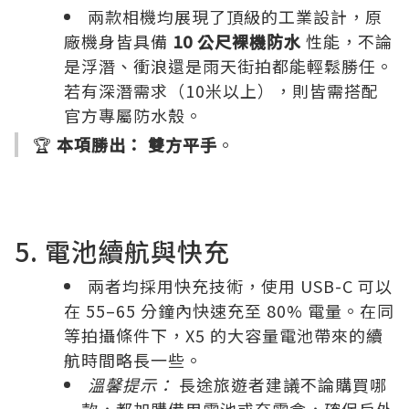
兩款相機均展現了頂級的工業設計，原
廠機身皆具備
10 公尺裸機防水
性能，不論
是浮潛、衝浪還是雨天街拍都能輕鬆勝任。
若有深潛需求（10米以上），則皆需搭配
官方專屬防水殼。
🏆
本項勝出：
雙方平手
。
5. 電池續航與快充
兩者均採用快充技術，使用 USB-C 可以
在 55–65 分鐘內快速充至 80% 電量。在同
等拍攝條件下，X5 的大容量電池帶來的續
航時間略長一些。
溫馨提示：
長途旅遊者建議不論購買哪