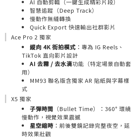
AI 自動剪輯（一鍵生成精彩片段）
智慧追蹤（Deep Track）
慢動作無縫轉換
Quick Export 快速輸出社群影片
Ace Pro 2 獨家
縱向 4K 街拍模式
：專為 IG Reels、
TikTok 直向影片設計
AI 去霧 / 去水滴
功能（特定場景自動套
用）
MM93 聯名版含獨家 AR 貼紙與字幕樣
式
X5 獨家
子彈時間
（Bullet Time）：360° 環繞
慢動作，視覺效果震撼
星空縮時
：前後雙鏡記錄完整夜空，延
時效果壯觀