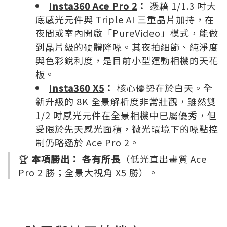
Insta360 Ace Pro 2
：
憑藉 1/1.3 吋大
底感光元件與 Triple AI 三重晶片加持，在
夜間或室內開啟「PureVideo」模式，能做
到晶片級的硬體降噪。其夜拍細節、純淨度
與色彩銳利度，是目前小型運動相機的天花
板。
Insta360 X5
：
核心優勢在於白天。全
新升級的 8K 全景解析度非常壯觀，雖然雙
1/2 吋感光元件在全景相機中已屬優秀，但
受限於先天感光面積，微光環境下的噪點控
制仍略遜於 Ace Pro 2。
🏆
本項勝出：
各有所長
（低光直出畫質 Ace
Pro 2 勝；全景大視角 X5 勝）。