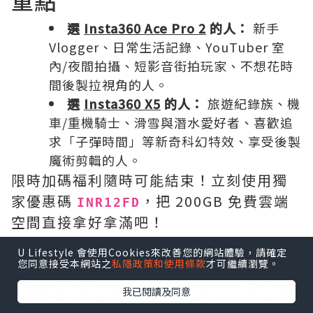
重點
選
Insta360 Ace Pro 2
的人：
新手
Vlogger、日常生活記錄、YouTuber 室
內/夜間拍攝、短影音街拍玩家、不想花時
間後製拉視角的人。
選
Insta360 X5
的人：
旅遊紀錄族、機
車/重機騎士、滑雪與潛水愛好者、喜歡追
求「子彈時間」等新奇科幻特效、享受後製
魔術剪輯的人。
限時加碼福利隨時可能結束！立刻使用獨
家優惠碼
，把 200GB 免費雲端
INR12FD
空間直接拿好拿滿吧！
U Lifestyle 會使用Cookies來改善您的網站體驗，請確定
您同意接受本網站之
私隱政策和使用條款
才可繼續瀏覽。
*本站之內容由作者所提供，並不代表本站的立場。因此本站對
我已閱讀及同意
所有博客的立場、真實性、準確性及完整性不負任何法律責