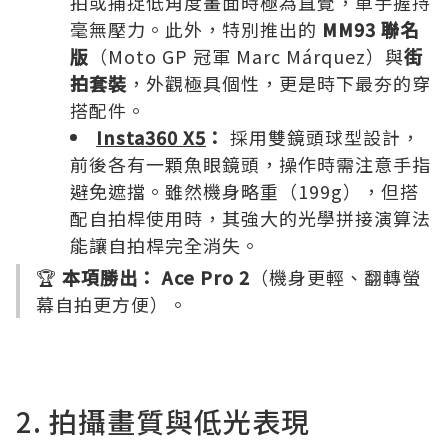
拍或捕捉低角度畫面時極為直覺，單手握持
毫無壓力。此外，特別推出的
MM93 聯名
版
（Moto GP 冠軍 Marc Márquez）與
街
拍套裝
，外觀極具個性，更是時下最夯的穿
搭配件。
Insta360 X5
：
採用雙鏡頭球型設計，
前後各有一顆魚眼鏡頭，操作時需注意手指
避免遮擋。雖然機身略重（199g），但搭
配自拍桿使用時，其強大的光學拼接演算法
能讓自拍桿完全消失。
🏆
本項勝出：
Ace Pro 2
（機身更輕、翻轉螢
幕自拍更方便）。
2. 拍攝畫質與低光表現