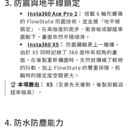
3. 防震與地平線鎖定
Insta360 Ace Pro 2
：
搭載 6 軸陀螺儀
的 FlowState 防震技術，並支援「地平線
鎖定」，在高強度的跑步、衝浪板或腳踏車
震動下，畫面依然平穩順滑。
Insta360 X5
：
防震邏輯更上一層樓。
由於 X5 同時記錄了 360 度所有视角的畫
面，在後製重新構圖時，天然就彌補了輕微
的抖動，加上 FlowState 的雙重保障，剪
輯時的穩定度空間更大。
🏆
本項勝出：
X5
（全景先天優勢，後製剪輯容
錯率極高）。
4. 防水防塵能力