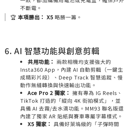
一款，都加購備用電池或充電盒，確保戶外
不斷電。
🏆
本項勝出：
X5
略勝一籌。
6. AI 智慧功能與創意剪輯
共用功能：
兩款相機均支援強大的
Insta360 App，內建 AI 自動剪輯（一鍵生
成精彩片段）、Deep Track 智慧追蹤、慢
動作無縫轉換與快速輸出功能。
Ace Pro 2 獨家：
擁有專為 IG Reels、
TikTok 打造的「縱向 4K 街拍模式」，並
具備 AI 去霧/去水滴功能。MM93 聯名版還
內建了獨家 AR 貼紙與賽車專屬字幕樣式。
X5 獨家：
具備好萊塢級的「子彈時間