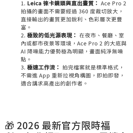
Leica 徠卡鏡頭與直出畫質：
Ace Pro 2
拍攝的畫面不需要經過 360 度裁切放大，
直接輸出的畫質更加銳利、色彩層次更豐
富。
極致的低光源表現：
在夜市、餐廳、室
內或都市夜景等環境，Ace Pro 2 的大底與
AI 降噪能力優勢極為明顯，畫面純淨無噪
點。
極速工作流：
拍完檔案就是標準格式，
不需進 App 重新拉視角構圖，即拍即發，
適合講求高產出的創作者。
🎁 2026 最新官方限時福