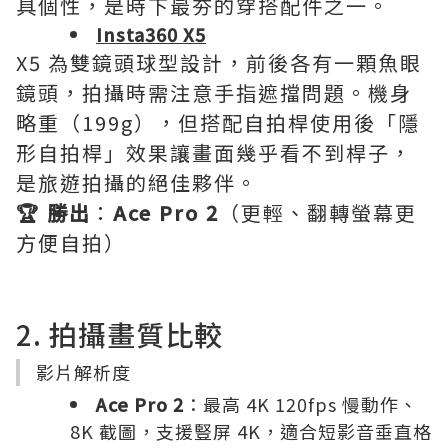
具個性，是時下最夯的穿搭配件之一。
Insta360 X5
X5 為雙鏡頭球型設計，前後各有一顆魚眼
鏡頭，拍攝時需注意手指遮擋問題。機身
略重（199g），但搭配自拍桿使用後「隱
形自拍桿」效果讓畫面幾乎看不到桿子，
是旅遊拍攝的絕佳夥伴。
🏆 勝出
：
Ace Pro 2
（更輕、翻轉螢幕更
方便自拍）
2. 拍攝畫質比較
影片解析度
Ace Pro 2
：最高 4K 120fps 慢動作、
8K 截圖，支援豎屏 4K，適合短影音垂直格