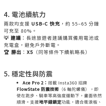
4. 電池續航力
兩款均支援
USB-C 快充
，約 55–65 分鐘
可充至 80%。
💡 建議
：長途旅遊者建議購買備用電池或
充電盒，避免戶外斷電。
🏆 勝出
：
X5
（同等條件下續航略長）
5. 穩定性與防震
Ace Pro 2：
搭載 Insta360 招牌
FlowState 防震技術
（6 軸陀螺儀），即
使在跑步、騎車等高強度運動下，畫面依然
順滑。支援
地平線鎖定
功能，適合衝浪板、