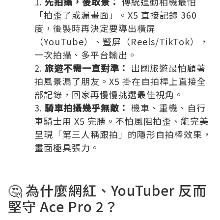
先拍攝，後取景：
傳統運動相機最怕
「拍歪了或漏畫面」。X5 直接記錄 360
度，後製時再決定要導出橫屏
（YouTube）、豎屏（Reels/TikTok），
一次拍攝、多平台輸出。
旅遊不需一直對準：
出國旅遊最怕顧著
拍風景漏了朋友。X5 掛在自拍桿上直接全
部記錄，回家再慢慢挑選最佳視角。
騎車拍攝幾乎無敵：
機車、重機、自行
車騎士用 X5 完勝。不怕風阻拍歪、能完美
呈現「第三人稱跟拍」的隱形自拍棒效果，
畫面極具張力。
🤔 為什麼網紅、YouTuber 反而
堅守 Ace Pro 2？