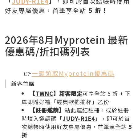
「
JUDY-R1E4
」
，即可於首次結帳時使用
好友專屬優惠，首筆享全站
5 折！
2026年8月Myprotein 最新
優惠碼/折扣碼列表
👉
一鍵領取Myprotein優惠碼
新客首購
【
TWNC
】新客限定
可享全站 5 折 + 下
單即贈好禮「經典款搖搖杯」乙份
【
註冊邀請
】
點此連結註冊，或於註冊
時填入邀請碼
「
JUDY-R1E4
」
，即可於首
次結帳時使用好友專屬優惠，首筆享全站
5
折