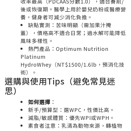
收率最高（PDCAAS分數1.0），適合賽前/
後或恢復期。醫學上用於嬰兒奶粉或醫療營
養，健身者可減少消化負擔。
缺點實測：苦味明顯（需加果汁掩
蓋），價格高不適合日常；過水解可能降低
風味多樣性。
熱門產品：Optimum Nutrition
Platinum
HydroWhey（NT$1500/1.6lb，預消化技
術）。
選購與使用Tips（避免常見迷
思）
如何選擇
：
新手/預算型：選WPC，性價比高。
減脂/敏感體質：優先WPI或WPH。
素食者注意：乳清為動物來源，轉植物