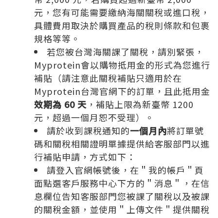
元，您有可能需要繳納海關關稅或進口稅，
具體費用取決於購買產品的稅則條款和包裹
規格等等。
若您被台灣海關課了關稅，請別緊張，
Myprotein會以購物抵用金的形式為您進行
補貼（請注意此關稅補貼只適用於在
Myprotein台灣官網下的訂單，且此抵用金
效期為 60 天
，補貼上限為新臺幣 1200
元，超過一個月恕不受理）。
請於收到課稅通知的
一個月內
將訂單號
碼和關稅相關證明單據提供給客服部門以進
行補貼申請，方式如下：
請登入官網帳號後，在＂我的帳戶＂頁
面點選客戶服務中心下方的＂消息＂，在信
息欄位告知客服部門您被課了關稅以及被課
的關稅金額，並使用＂上傳文件＂提供關稅