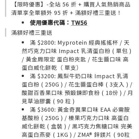
【限時優惠】-全站 56 折 + 購買人氣熱銷商品
清單享全單額外 95 折 + 滿額好禮三重送！
使用優惠代碼：
TW56
滿額好禮三重送
滿 $2800: Myprotein 經典搖搖杯 / 天
然巧克力口味 Impact 乳清蛋白粉 ( 單包 )
/ 黃金周限定 蛋白粉夾匙 / 花生醬口味 高
蛋白威化餅乾（ 單支）
滿 $3200: 鳳梨牛奶口味 Impact 乳清
蛋白粉 ( 250G ) / 花生醬蛋白棒 ( 3支入 ) /
酸甜百香果口味 預鍛鍊即食粉 ( 18份 ) / 月
見草油膠囊 ( 90 粒 )
滿 $3600: 黃金奇異果口味 EAA 必需胺
基酸粉 ( 250G ) / 榛果巧克力口味 高蛋白
威化餅乾 ( 盒裝 ) / 黑巧克力焦糖口味 完美
高蛋白燕麥 ( 1KG ) / ZMA® 鋅鎂片 ( 90粒