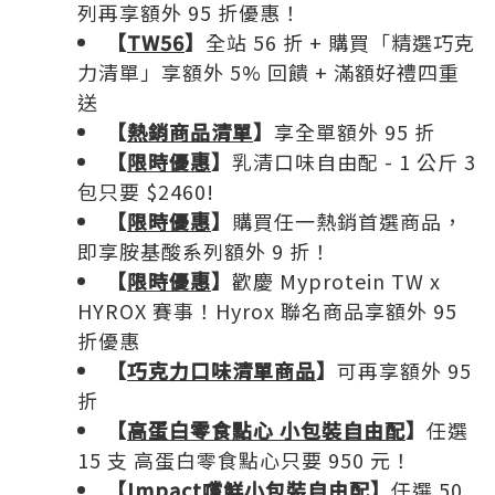
列再享額外 95 折優惠！
【
TW56
】
全站 56 折 + 購買「精選巧克
力清單」享額外 5% 回饋 + 滿額好禮四重
送
【
熱銷商品清單
】
享全單額外 95 折
【
限時優惠
】
乳清口味自由配 - 1 公斤 3
包只要 $2460!
【
限時優惠
】
購買任一熱銷首選商品，
即享胺基酸系列額外 9 折！
【
限時優惠
】
歡慶 Myprotein TW x
HYROX 賽事！Hyrox 聯名商品享額外 95
折優惠
【
巧克力口味清單商品
】
可再享額外 95
折
【
高蛋白零食點心 小包裝自由配
】
任選
15 支 高蛋白零食點心只要 950 元！
【
Impact嚐鮮小包裝自由配
】
任選 50