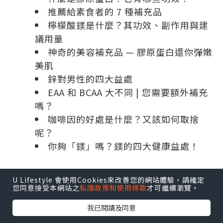
推薦給素食者的 7 種補充品
檸檬酸鎂是什麼？其功效、副作用與建
議用量
神奇的美容補充品 — 膠原蛋白還你彈嫩
美肌
鋅對男性的四大益處
EAA 和 BCAA 大不同 | 您需要額外補充
嗎？
咖啡因的好處是什麼？又該如何取捨
呢？
你夠「鎂」嗎？鎂的四大健康益處！
U Lifestyle 會使用Cookies來改善您的網站體驗，請確定
您同意接受本網站之
私隱政策和使用條款
才可繼續瀏覽。
我已閱讀及同意
Myprotein 常見問題