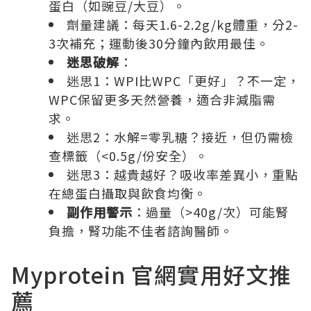
蛋白（如豌豆/大豆）。
劑量建議：每天1.6-2.2g/kg體重，分2-
3次補充；運動後30分鐘內飲用最佳。
迷思破解
：
迷思1：WPI比WPC「更好」？不一定，
WPC保留更多天然營養，適合非減脂需
求。
迷思2：水解=零乳糖？接近，但仍需檢
查標籤（<0.5g/份安全）。
迷思3：越貴越好？吸收率差異小，重點
在總蛋白攝取與飲食均衡。
副作用警示
：過量（>40g/次）可能腎
負擔，腎功能不佳者諮詢醫師。
Myprotein 官網實用好文推
薦