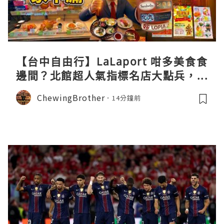
【台中自由行】LaLaport 咁多美食食
邊間？北館超人氣指標名店大點兵，深
度實測日本直送「北丸」職人料理與南
ChewingBrother
14分鐘前
館 LOPIA 超市神級熟食區！