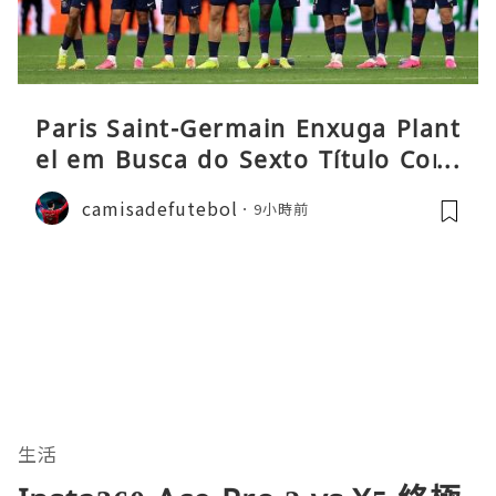
Paris Saint-Germain Enxuga Plant
el em Busca do Sexto Título Cons
ecutivo da Liga
camisadefutebol
9小時前
生活