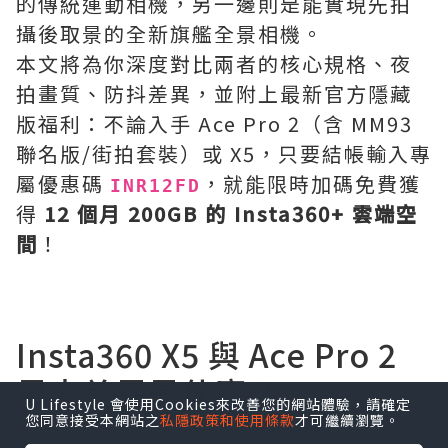
的傳統運動相機，另一邊則是能實現先拍
攝後取景的全新旗艦全景相機。
本文將為你深度對比兩者的核心規格、夜
拍畫質、防抖差異，並附上最新官方隱藏
版福利：不論入手 Ace Pro 2（含 MM93
聯名版/街拍套裝）或 X5，只要結帳輸入專
屬優惠碼
，就能限時加碼免費獲
INR12FD
得
12 個月 200GB 的 Insta360+ 雲端空
間
！
Insta360 X5 與 Ace Pro 2
最大差異是什麼？
U Lifestyle 會使用Cookies來改善您的網站體驗，請確定
您同意接受本網站之
私隱政策和使用條款
才可繼續瀏覽。