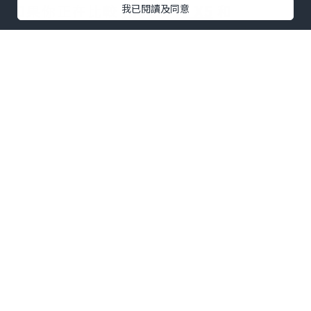
如果你正在比較
Insta360 X5
和
我已閱讀及同意
Insta360 Ace Pro 2
，可以直接記住：
✅ 想拍攝 360 全景、旅行紀錄、騎車、滑
雪 → 選 X5
✅ 想要畫質最好、低光源最強、直接拍完
就上傳 → 選 Ace Pro 2
兩台都支援 8K 錄影，但拍攝邏輯完全不
同。
X5 是全景相機，可以先拍後取景。
Ace Pro 2 是運動相機，需要拍攝時就決
定鏡頭方向。
因此：
新手 Vlogger → Ace Pro 2