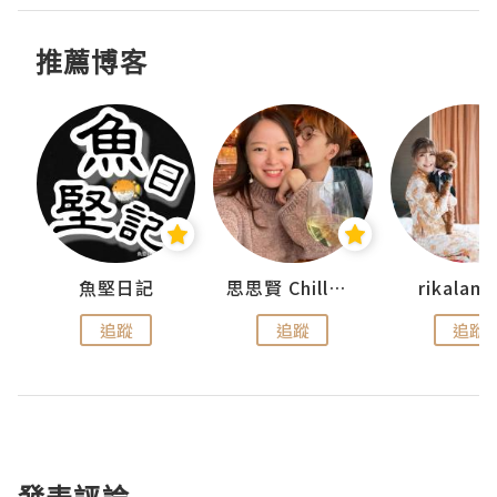
推薦博客
urnal
魚堅日記
思思賢 ChillMyBabe
rikala
追蹤
追蹤
追蹤