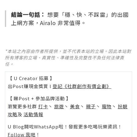
結論一句話：
想要「穩、快、不踩雷」的出國
上網方案，Airalo 非常值得。
*本站之內容由作者所提供，並不代表本站的立場。因此本站對
所有博客的立場、真實性、準確性及完整性不負任何法律責
任。
【 U Creator 招募 】
出Post賺現金獎賞 l
登記《社群創作有價企劃》
【 睇Post + 參加品牌活動 】
瀏覽更多社群
打卡
丶
旅遊
丶
美食
丶
親子
丶
寵物
丶
扮靚
攻略
及
活動情報
U Blog開咗WhatsApp啦！發掘更多吃喝玩樂資訊！
Follow 我哋
！