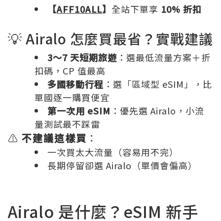
【
AFF10ALL
】
全站下單享
10% 折扣
💡 Airalo 怎麼買最省？實戰建議
3～7 天短期旅遊
：選最低流量方案＋折
扣碼，CP 值最高
多國移動行程
：選「區域型 eSIM」，比
單國逐一購買便宜
第一次用 eSIM
：優先選 Airalo，小流
量測試最不踩雷
⚠️
不建議這樣買
：
一次買太大流量（容易用不完）
長期停留卻選 Airalo（單價會偏高）
Airalo 是什麼？eSIM 新手