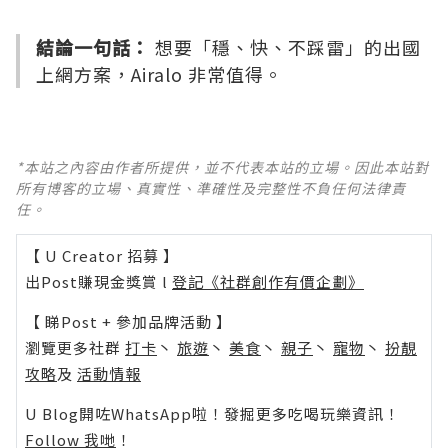
結論一句話：
想要「穩、快、不踩雷」的出國
上網方案，Airalo 非常值得。
*本站之內容由作者所提供，並不代表本站的立場。因此本站對
所有博客的立場、真實性、準確性及完整性不負任何法律責
任。
【 U Creator 招募 】
出Post賺現金獎賞 l
登記《社群創作有價企劃》
【 睇Post + 參加品牌活動 】
瀏覽更多社群
打卡
丶
旅遊
丶
美食
丶
親子
丶
寵物
丶
扮靚
攻略
及
活動情報
U Blog開咗WhatsApp啦！發掘更多吃喝玩樂資訊！
Follow 我哋
！