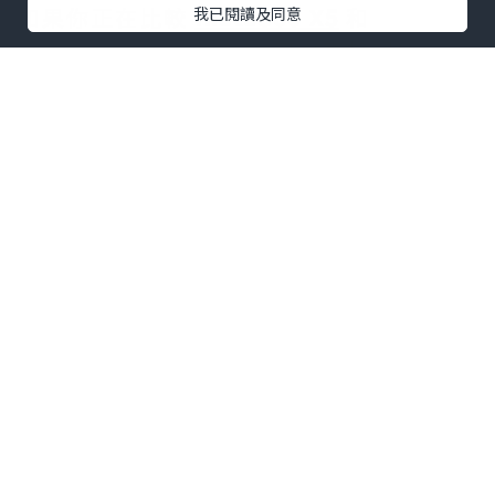
如果你正在比較
Insta360 X5
和
我已閱讀及同意
Insta360 Ace Pro 2
，可以直接記住：
✅ 想拍攝 360 全景、旅行紀錄、騎車、滑
雪 → 選 X5
✅ 想要畫質最好、低光源最強、直接拍完
就上傳 → 選 Ace Pro 2
兩台都支援 8K 錄影，但拍攝邏輯完全不
同。
X5 是全景相機，可以先拍後取景。
Ace Pro 2 是運動相機，需要拍攝時就決
定鏡頭方向。
因此：
新手 Vlogger → Ace Pro 2