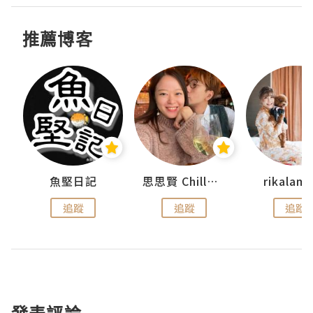
推薦博客
urnal
魚堅日記
思思賢 ChillMyBabe
rikala
追蹤
追蹤
追蹤