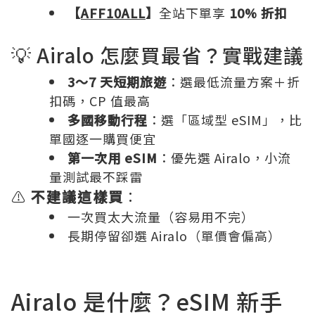
【
AFF10ALL
】
全站下單享
10% 折扣
💡 Airalo 怎麼買最省？實戰建議
3～7 天短期旅遊
：選最低流量方案＋折
扣碼，CP 值最高
多國移動行程
：選「區域型 eSIM」，比
單國逐一購買便宜
第一次用 eSIM
：優先選 Airalo，小流
量測試最不踩雷
⚠️
不建議這樣買
：
一次買太大流量（容易用不完）
長期停留卻選 Airalo（單價會偏高）
Airalo 是什麼？eSIM 新手