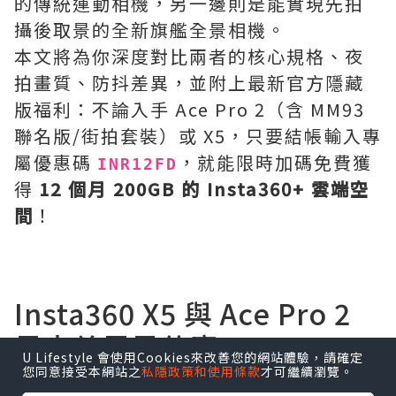
的傳統運動相機，另一邊則是能實現先拍
攝後取景的全新旗艦全景相機。
本文將為你深度對比兩者的核心規格、夜
拍畫質、防抖差異，並附上最新官方隱藏
版福利：不論入手 Ace Pro 2（含 MM93
聯名版/街拍套裝）或 X5，只要結帳輸入專
屬優惠碼
，就能限時加碼免費獲
INR12FD
得
12 個月 200GB 的 Insta360+ 雲端空
間
！
Insta360 X5 與 Ace Pro 2
最大差異是什麼？
U Lifestyle 會使用Cookies來改善您的網站體驗，請確定
您同意接受本網站之
私隱政策和使用條款
才可繼續瀏覽。