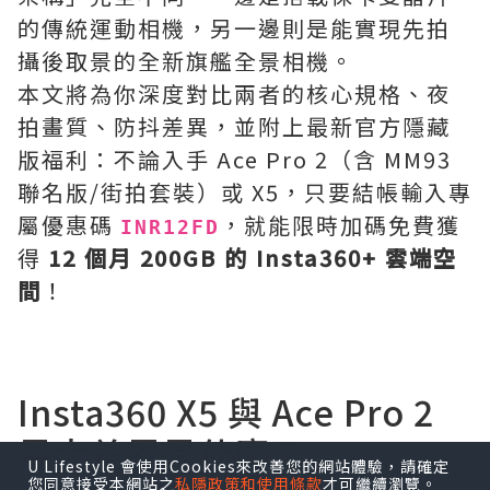
的傳統運動相機，另一邊則是能實現先拍
攝後取景的全新旗艦全景相機。
本文將為你深度對比兩者的核心規格、夜
拍畫質、防抖差異，並附上最新官方隱藏
版福利：不論入手 Ace Pro 2（含 MM93
聯名版/街拍套裝）或 X5，只要結帳輸入專
屬優惠碼
，就能限時加碼免費獲
INR12FD
得
12 個月 200GB 的 Insta360+ 雲端空
間
！
Insta360 X5 與 Ace Pro 2
最大差異是什麼？
U Lifestyle 會使用Cookies來改善您的網站體驗，請確定
您同意接受本網站之
私隱政策和使用條款
才可繼續瀏覽。