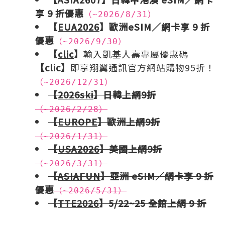
享 9 折優惠
（~2026/8/31）
【
EUA2026
】歐洲eSIM／網卡享 9 折
優惠
（~2026/9/30）
【
clic
】
輸入凱基人壽專屬優惠碼
【clic】
即享翔翼通訊官方網站購物95折！
（~2026/12/31）
【
2026ski
】日韓上網9折
（~2026/2/28）
【
EUROPE
】歐洲上網9折
（~2026/1/31）
【
USA2026
】美國上網9折
（~2026/3/31）
【
ASIAFUN
】亞洲 eSIM／網卡享 9 折
優惠
（~2026/5/31）
【
TTE2026
】5/22~25 全館上網 9 折