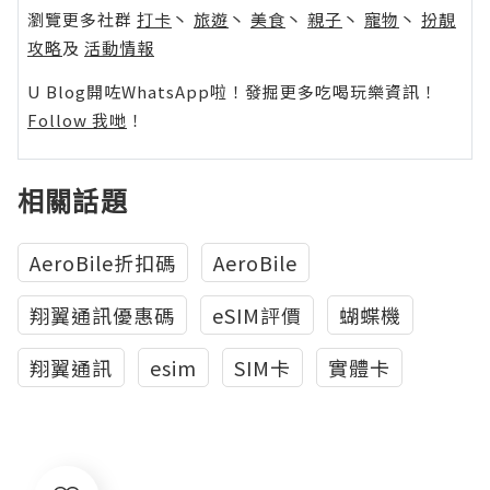
瀏覽更多社群
打卡
丶
旅遊
丶
美食
丶
親子
丶
寵物
丶
扮靚
攻略
及
活動情報
U Blog開咗WhatsApp啦！發掘更多吃喝玩樂資訊！
Follow 我哋
！
相關話題
AeroBile折扣碼
AeroBile
翔翼通訊優惠碼
eSIM評價
蝴蝶機
翔翼通訊
esim
SIM卡
實體卡