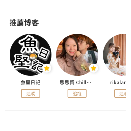
推薦博客
urnal
魚堅日記
思思賢 ChillMyBabe
rikala
追蹤
追蹤
追蹤