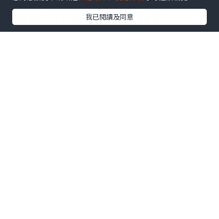
如果你正在比較
Insta360 X5
和
我已閱讀及同意
Insta360 Ace Pro 2
，可以直接記住：
✅ 想拍攝 360 全景、旅行紀錄、騎車、滑
雪 → 選 X5
✅ 想要畫質最好、低光源最強、直接拍完
就上傳 → 選 Ace Pro 2
兩台都支援 8K 錄影，但拍攝邏輯完全不
同。
X5 是全景相機，可以先拍後取景。
Ace Pro 2 是運動相機，需要拍攝時就決
定鏡頭方向。
因此：