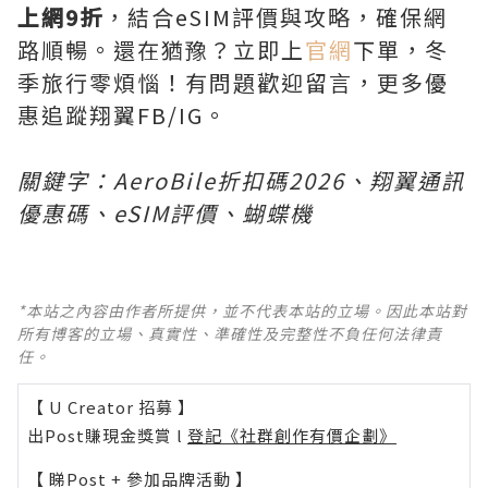
上網9折
，結合eSIM評價與攻略，確保網
路順暢。還在猶豫？立即上
官網
下單，冬
季旅行零煩惱！有問題歡迎留言，更多優
惠追蹤翔翼FB/IG。
關鍵字：AeroBile折扣碼2026、翔翼通訊
優惠碼、eSIM評價、蝴蝶機
*本站之內容由作者所提供，並不代表本站的立場。因此本站對
所有博客的立場、真實性、準確性及完整性不負任何法律責
任。
【 U Creator 招募 】
出Post賺現金獎賞 l
登記《社群創作有價企劃》
【 睇Post + 參加品牌活動 】