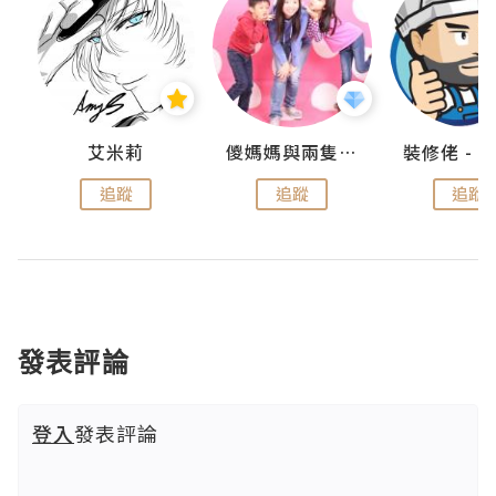
點滴
艾米莉
儍媽媽與兩隻小魔怪之家
追蹤
追蹤
追蹤
發表評論
登入
發表評論