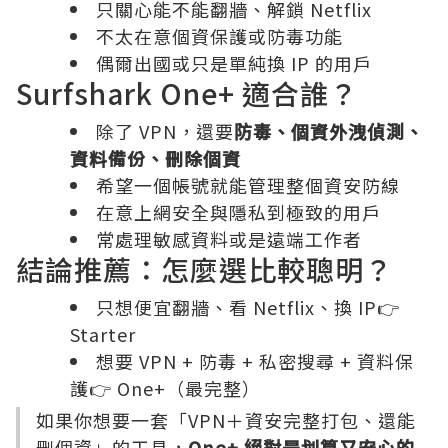
只關心能不能翻牆、解鎖 Netflix
不太在意個資保護或防毒功能
偶爾出國或只是單純換 IP 的用戶
Surfshark One+ 適合誰？
除了 VPN，還要
防毒、個資外洩偵測、
資料備份、刪除個資
希望一個帳號就能管理整個資安防線
在意上網安全與隱私到極致的用戶
常處理敏感資料或是遠端工作者
結論推薦：怎麼選比較聰明？
只想便宜翻牆、看 Netflix、換 IP👉
Starter
想要 VPN + 防毒 + 私密搜尋 + 資料保
護👉 One+（最完整）
如果你想要一套「VPN＋資安完整打包、還能
刪個資」的工具，
One+ 絕對是划算又安心的