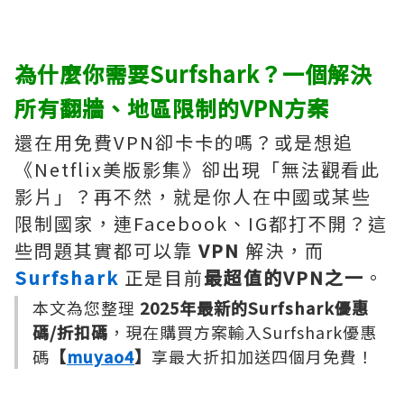
為什麼你需要Surfshark？一個解決
所有翻牆、地區限制的VPN方案
還在用免費VPN卻卡卡的嗎？或是想追
《Netflix美版影集》卻出現「無法觀看此
影片」？再不然，就是你人在中國或某些
限制國家，連Facebook、IG都打不開？這
些問題其實都可以靠
VPN
解決，而
Surfshark
正是目前
最超值的VPN之一
。
本文為您整理
2025年最新的Surfshark優惠
碼/折扣碼
，現在購買方案輸入Surfshark優惠
碼
【
muyao4
】
享最大折扣加送四個月免費！