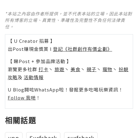
*本站之內容由作者所提供，並不代表本站的立場。因此本站對
所有博客的立場、真實性、準確性及完整性不負任何法律責
任。
【 U Creator 招募 】
出Post賺現金獎賞 l
登記《社群創作有價企劃》
【 睇Post + 參加品牌活動 】
瀏覽更多社群
打卡
丶
旅遊
丶
美食
丶
親子
丶
寵物
丶
扮靚
攻略
及
活動情報
U Blog開咗WhatsApp啦！發掘更多吃喝玩樂資訊！
Follow 我哋
！
相關話題
vpn
Surfshark
surfshark