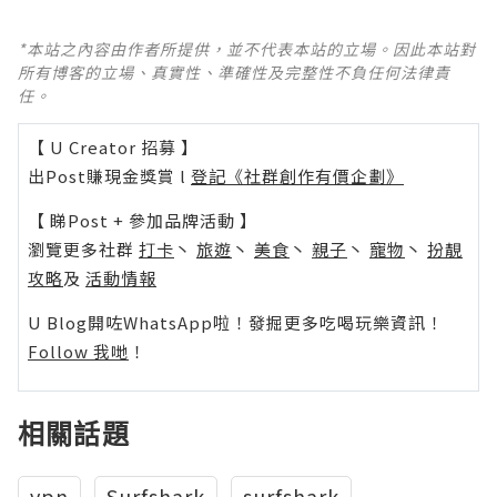
*本站之內容由作者所提供，並不代表本站的立場。因此本站對
所有博客的立場、真實性、準確性及完整性不負任何法律責
任。
【 U Creator 招募 】
出Post賺現金獎賞 l
登記《社群創作有價企劃》
【 睇Post + 參加品牌活動 】
瀏覽更多社群
打卡
丶
旅遊
丶
美食
丶
親子
丶
寵物
丶
扮靚
攻略
及
活動情報
U Blog開咗WhatsApp啦！發掘更多吃喝玩樂資訊！
Follow 我哋
！
相關話題
vpn
Surfshark
surfshark