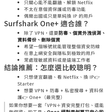
只關心能不能翻牆、解鎖 Netflix
不太在意個資保護或防毒功能
偶爾出國或只是單純換 IP 的用戶
Surfshark One+ 適合誰？
除了 VPN，還要
防毒、個資外洩偵測、
資料備份、刪除個資
希望一個帳號就能管理整個資安防線
在意上網安全與隱私到極致的用戶
常處理敏感資料或是遠端工作者
結論推薦：怎麼選比較聰明？
只想便宜翻牆、看 Netflix、換 IP👉
Starter
想要 VPN + 防毒 + 私密搜尋 + 資料保
護👉 One+（最完整）
如果你想要一套「VPN＋資安完整打包、還能
刪個資」的工具，
One+ 絕對是划算又安心的