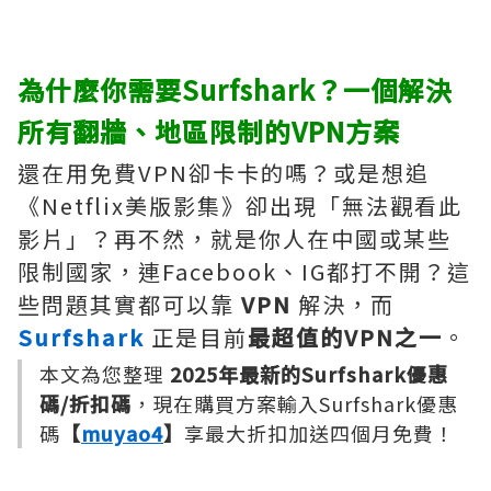
為什麼你需要Surfshark？一個解決
所有翻牆、地區限制的VPN方案
還在用免費VPN卻卡卡的嗎？或是想追
《Netflix美版影集》卻出現「無法觀看此
影片」？再不然，就是你人在中國或某些
限制國家，連Facebook、IG都打不開？這
些問題其實都可以靠
VPN
解決，而
Surfshark
正是目前
最超值的VPN之一
。
本文為您整理
2025年最新的Surfshark優惠
碼/折扣碼
，現在購買方案輸入Surfshark優惠
碼
【
muyao4
】
享最大折扣加送四個月免費！