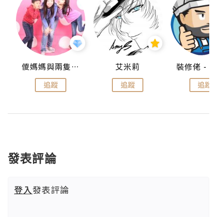
點滴
儍媽媽與兩隻小魔怪之家
艾米莉
追蹤
追蹤
追蹤
發表評論
登入
發表評論