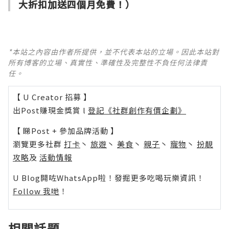
大折扣加送四個月免費！）
*本站之內容由作者所提供，並不代表本站的立場。因此本站對
所有博客的立場、真實性、準確性及完整性不負任何法律責
任。
【 U Creator 招募 】
出Post賺現金獎賞 l
登記《社群創作有價企劃》
【 睇Post + 參加品牌活動 】
瀏覽更多社群
打卡
丶
旅遊
丶
美食
丶
親子
丶
寵物
丶
扮靚
攻略
及
活動情報
U Blog開咗WhatsApp啦！發掘更多吃喝玩樂資訊！
Follow 我哋
！
相關話題