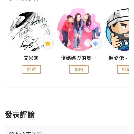
點滴
艾米莉
儍媽媽與兩隻小魔怪之家
追蹤
追蹤
追蹤
發表評論
登入
發表評論