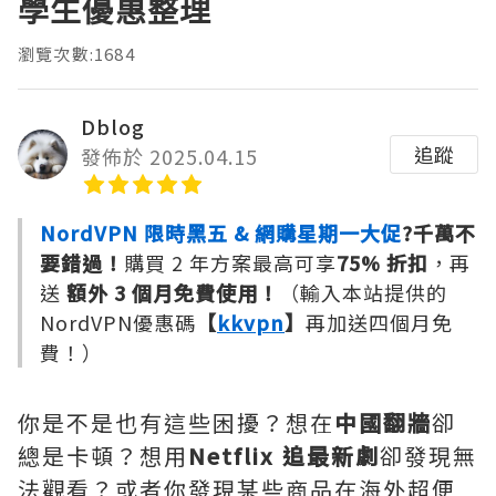
學生優惠整理
瀏覽次數:1684
Dblog
追蹤
發佈於 2025.04.15
NordVPN 限時黑五 & 網購星期一大促
?千萬不
要錯過！
購買 2 年方案最高可享
75% 折扣
，再
送
額外 3 個月免費使用！
（輸入本站提供的
NordVPN優惠碼
【
kkvpn
】
再加送四個月免
費！）
你是不是也有這些困擾？想在
中國翻牆
卻
總是卡頓？想用
Netflix 追最新劇
卻發現無
法觀看？或者你發現某些商品在海外超便