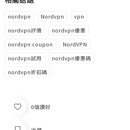
nordvpn
Nordvpn
vpn
nordvpn評價
nordvpn優惠
nordvpn coupon
NordVPN
nordvpn試用
nordvpn優惠碼
nordvpn折扣碼
0個讚好
收藏