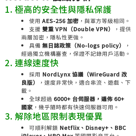
1. 極高的安全性與隱私保護
使用
AES-256 加密
，與軍方等級相同。
支援
雙重 VPN（Double VPN）
，提供
兩層加密，隱私性更強。
具備
無日誌政策（No-logs policy）
，
經過獨立機構審查，保證不記錄用戶活動。
2. 連線速度快
採用
NordLynx 協議（WireGuard 改
良版）
，速度非常快，適合串流、遊戲、下
載。
全球超過
6000+ 台伺服器，遍佈 60+
國家
，幾乎隨時都有快速伺服器可用。
3. 解除地區限制表現優異
可順利解鎖
Netflix、Disney+、BBC
iPlayer、HBO Max
等國際影音平台。