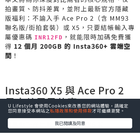
拍畫質、防抖差異，並附上最新官方隱藏
版福利：不論入手 Ace Pro 2（含 MM93
聯名版/街拍套裝）或 X5，只要結帳輸入專
屬優惠碼
，就能限時加碼免費獲
INR12FD
得
12 個月 200GB 的 Insta360+ 雲端空
間
！
Insta360 X5 與 Ace Pro 2
最大差異是什麼？
U Lifestyle 會使用Cookies來改善您的網站體驗，請確定
您同意接受本網站之
私隱政策和使用條款
才可繼續瀏覽。
如果你正在比較
Insta360 X5
和
我已閱讀及同意
Insta360 Ace Pro 2
，可以直接記住：