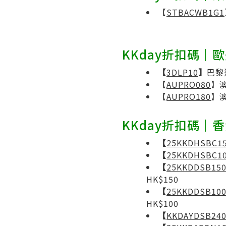
【
STBACWB1G1
KKday折扣碼｜
【
3DLP10
】
巴黎
【
AUPRO080
】澳
【
AUPRO180
】澳
KKday折扣碼｜
【
25KKDHSBC1
【
25KKDHSBC1
【
25KKDDSB15
HK$150
【
25KKDDSB10
HK$100
【
KKDAYDSB24