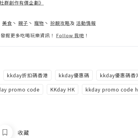
社群創作有價企劃》
】
丶
美食
丶
親子
丶
寵物
丶
扮靚攻略
及
活動情報
p啦！發掘更多吃喝玩樂資訊！
Follow 我哋
！
kkday折扣碼香港
kkday優惠碼
kkday優惠碼香
day promo code
KKday HK
kkday promo code 
收藏