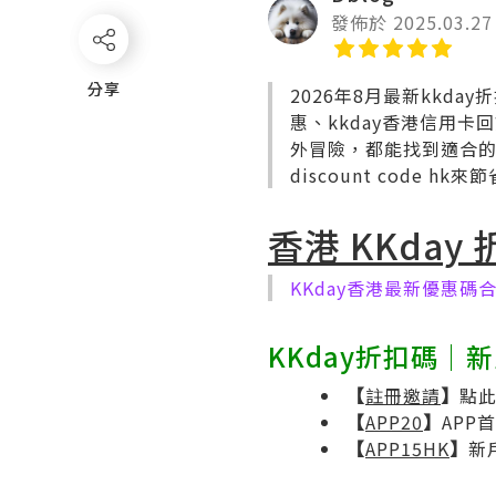
發佈於 2025.03.27
分享
分享
2026年8月最新kkda
惠、kkday香港信用
外冒險，都能找到適合的KKda
discount code hk
香港 KKday
KKday香港最新優惠碼
KKday折扣碼｜
【
註冊邀請​
】
點此
【
APP20
】
APP首
【
APP15HK
】
新戶