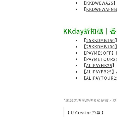
【
KKDWEWA25
】
【
KKDWEWAFN
KKday折扣碼｜
【
25KKDMB150
【
25KKDMB100
【
PAYME5OFF
】
【
PAYMETOUR2
【
ALIPAYHK25
】
【
ALIPAYFB25
】A
【
ALIPAYTOUR2
*本站之內容由作者所提供，
【 U Creator 招募 】