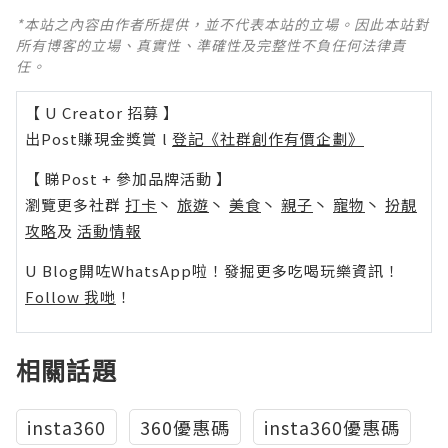
*本站之內容由作者所提供，並不代表本站的立場。因此本站對
所有博客的立場、真實性、準確性及完整性不負任何法律責
任。
【 U Creator 招募 】
出Post賺現金獎賞 l
登記《社群創作有價企劃》
【 睇Post + 參加品牌活動 】
瀏覽更多社群
打卡
丶
旅遊
丶
美食
丶
親子
丶
寵物
丶
扮靚
攻略
及
活動情報
U Blog開咗WhatsApp啦！發掘更多吃喝玩樂資訊！
Follow 我哋
！
相關話題
insta360
360優惠碼
insta360優惠碼