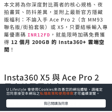
本文將為你深度對比兩者的核心規格、夜
拍畫質、防抖差異，並附上最新官方隱藏
版福利：不論入手 Ace Pro 2（含 MM93
聯名版/街拍套裝）或 X5，只要結帳輸入專
屬優惠碼
，就能限時加碼免費獲
INR12FD
得
12 個月 200GB 的 Insta360+ 雲端空
間
！
Insta360 X5 與 Ace Pro 2
最大差異是什麼？
U Lifestyle 會使用Cookies來改善您的網站體驗，請確定
您同意接受本網站之
私隱政策和使用條款
才可繼續瀏覽。
如果你正在比較
Insta360 X5
和
我已閱讀及同意
Insta360 Ace Pro 2
，可以直接記住：