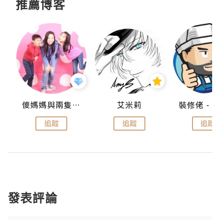
推薦博客
點滴
儍媽媽與兩隻小魔怪之家
艾米莉
追蹤
追蹤
追蹤
發表評論