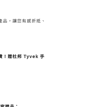
子產品，讓您有感折抵、
！贈杜邦 Tyvek 手
 獨家贈品：