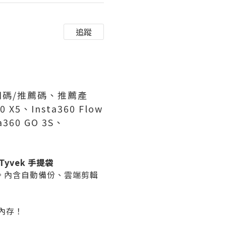
追蹤
/折扣碼/推薦碼、推薦產
X5、Insta360 Flow
ta360 GO 3S、
yvek 手提袋
GB)。內含自動備份、雲端剪輯
端內存！