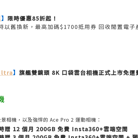
惠
】
限時優惠85折起！
時以舊換新，最高加碼$1700抵用券 回收閒置電
ltra
】
旗艦雙鏡頭 8K 口袋雲台相機正式上市免運費
機
景相機，以及強悍的 Ace Pro 2 運動相機：
贈 12 個月 200GB 免費 Insta360+雲端空間
贈 3 個月 200GB 免費 Insta360+雲端空間 +