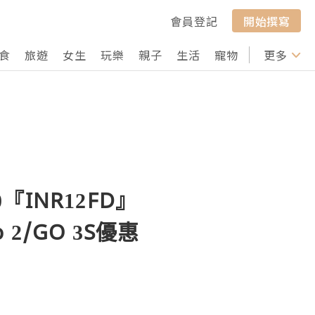
會員登記
開始撰寫
食
旅遊
女生
玩樂
親子
生活
寵物
行山
更多
打卡
0『INR12FD』
o 2/GO 3S優惠