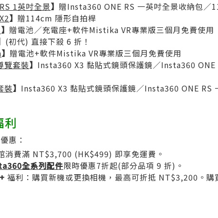
E RS 1英吋全景
】
贈Insta360 ONE RS 一英吋全景收納包／
 X2
】
贈114cm 隱形自拍桿
2
】
贈電池／充電座+軟件Mistika VR專業版三個月免費使用
】
(初代) 直接下殺 6 折！
n
】
贈電池+軟件Mistika VR專業版三個月免費使用
虛擬導覽套裝
】
Insta360 X3 黏貼式鏡頭保護鏡／Insta360 O
築套裝
】
Insta360 X3 黏貼式鏡頭保護鏡／Insta360 ONE 
福利
駐優惠：
消費滿 NT$3,700 (HK$499) 即享免運費。
sta360​全系列配件
限時優惠7折起(部分品項 9 折)。
+
福利：購買新機或更換相機，最高可折抵 NT$3,200。購買