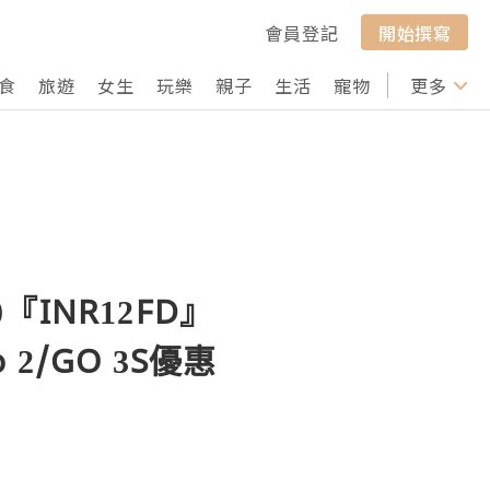
會員登記
開始撰寫
食
旅遊
女生
玩樂
親子
生活
寵物
行山
更多
打卡
0『INR12FD』
o 2/GO 3S優惠