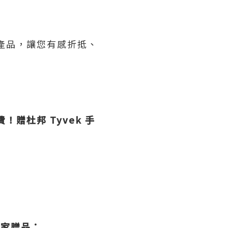
子產品，讓您有感折抵、
！贈杜邦 Tyvek 手
 獨家贈品：