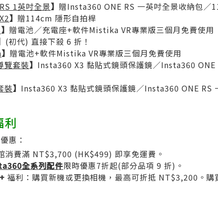
E RS 1英吋全景
】
贈Insta360 ONE RS 一英吋全景收納包／
 X2
】
贈114cm 隱形自拍桿
2
】
贈電池／充電座+軟件Mistika VR專業版三個月免費使用
】
(初代) 直接下殺 6 折！
n
】
贈電池+軟件Mistika VR專業版三個月免費使用
虛擬導覽套裝
】
Insta360 X3 黏貼式鏡頭保護鏡／Insta360 O
築套裝
】
Insta360 X3 黏貼式鏡頭保護鏡／Insta360 ONE 
福利
駐優惠：
消費滿 NT$3,700 (HK$499) 即享免運費。
sta360​全系列配件
限時優惠7折起(部分品項 9 折)。
+
福利：購買新機或更換相機，最高可折抵 NT$3,200。購買