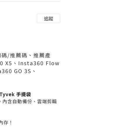
追蹤
/折扣碼/推薦碼、推薦產
X5、Insta360 Flow
ta360 GO 3S、
yvek 手提袋
GB)。內含自動備份、雲端剪輯
端內存！