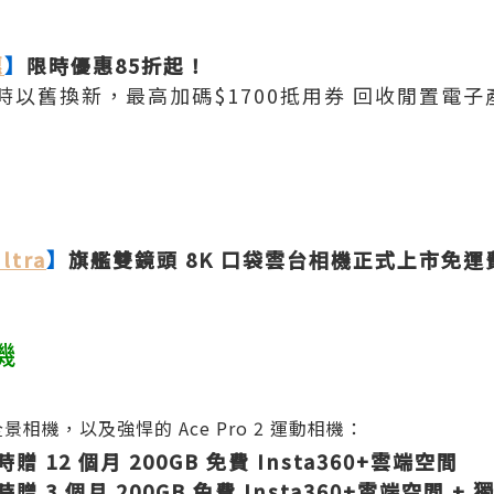
惠
】
限時優惠85折起！
時以舊換新，最高加碼$1700抵用券 回收閒置電
ltra
】
旗艦雙鏡頭 8K 口袋雲台相機正式上市免運費
機
景相機，以及強悍的 Ace Pro 2 運動相機：
贈 12 個月 200GB 免費 Insta360+雲端空間
贈 3 個月 200GB 免費 Insta360+雲端空間 +