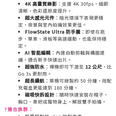
4K 高畫質錄影
：支援 4K 30fps，細節
清晰，色彩還原度提升。
超大感光元件
：暗光環境下表現更穩
定，夜景與室內拍攝效果更佳。
FlowState Ultra 防手震
：即使在跑
步、單車、滑板等高速運動，也能保持穩
定。
AI 智能編輯
：內建自動剪輯與構圖建
議，適合新手快速出片。
超強防水
：裸機即可下潛至
12 公尺
，比
Go 3s 更耐用。
超長續航
：單機可錄製約 50 分鐘，搭配
充電盒更能達到 180 分鐘。
磁吸快拆設計
：隨時快速安裝在帽子、
胸口、車把或寵物身上，解放雙手拍攝。
?適合族群：