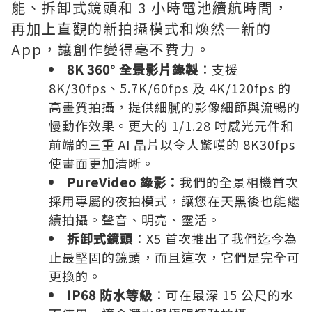
能、拆卸式鏡頭和 3 小時電池續航時間，
再加上直觀的新拍攝模式和煥然一新的
App，讓創作變得毫不費力。
8K 360° 全景影片錄製
：​支援
8K/30fps、5.7K/60fps 及 4K/120fps 的
高畫質拍攝，提供細膩的影像細節與流暢的
慢動作效果。更大的 1/1.28 吋感光元件和
前端的三重 AI 晶片以令人驚嘆的 8K30fps
使畫面更加清晰。
PureVideo 錄影：
我們的全景相機首次
採用專屬的夜拍模式，讓您在天黑後也能繼
續拍攝。聲音、明亮、靈活。
拆卸式鏡頭
：​X5 首次推出了我們迄今為
止最堅固的鏡頭，而且這次，它們是完全可
更換的。
IP68 防水等級
：​可在最深 15 公尺的水