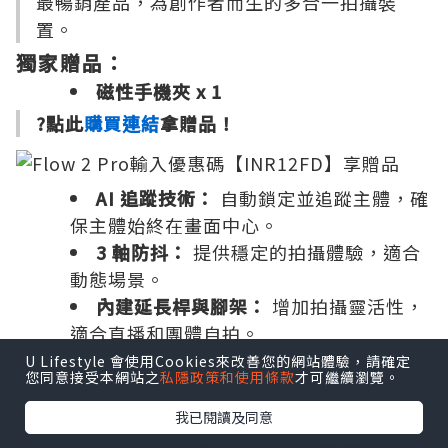
最暢銷產品，為創作者而生的多合一拍攝裝
置。
獨家贈品：
磁性手機夾 x 1
?點此
購買連結
拿贈品！
AI 追蹤技術：
自動鎖定並追蹤主體，確
保主體始終在畫面中心。
3 軸防抖：
提供穩定的拍攝體驗，適合
動態場景。
內建延長桿與腳架：
增加拍攝靈活性，
適合直播和團體自拍。
?
U Lifestyle 會使用Cookies來改善您的網站體驗，請確定
適合族群：手機攝影愛好者、內容創作者，以
您同意接受本網站之
私隱政策和使用條款
才可繼續瀏覽。
及需要穩定拍攝的用戶。
我已閱讀及同意