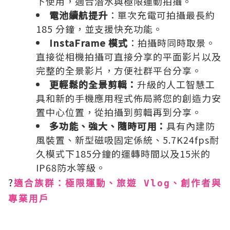
下使用，適合潛水與極限運動拍攝。
電池續航提升
：​單次充電可拍攝最長約
185 分鐘，並支援快充功能。
InstaFrame 模式
：​拍攝時同時取景。
直接從相機拍攝可直接分享的平面影片以及
完整的全景影片，方便社群平台分享。
更輕鬆的全景剪輯：
升級的人工智慧工
具和新的手機應用程式佈局將您的創造力安
置中心位置，從拍攝到剪輯再到分享。
多功能、強大、隨時可用：
具有內建防
風裝置、新型磁吸固定係統、5.7K24fps耐
久模式下185分鐘的運轉時間以及15米的
IP68防水等級。
?
適合族群：極限運動、旅遊 Vlog、創作者與
專業用戶