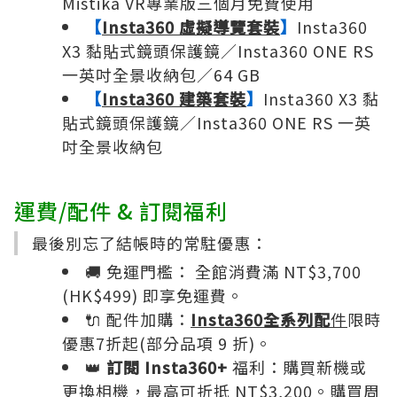
Mistika VR專業版三個月免費使用
【
Insta360 虛擬導覽套裝
】
Insta360
X3 黏貼式鏡頭保護鏡／Insta360 ONE RS
一英吋全景收納包／64 GB
【
Insta360 建築套裝
】
Insta360 X3 黏
貼式鏡頭保護鏡／Insta360 ONE RS 一英
吋全景收納包
運費/配件 & 訂閱福利
最後別忘了結帳時的常駐優惠：
🚚 免運門檻： 全館消費滿 NT$3,700
(HK$499) 即享免運費。
🔌 配件加購：
Insta360​全系列配
件
限時
優惠7折起(部分品項 9 折)。
👑
訂閱 Insta360+
福利：購買新機或
更換相機，最高可折抵 NT$3,200。購買周