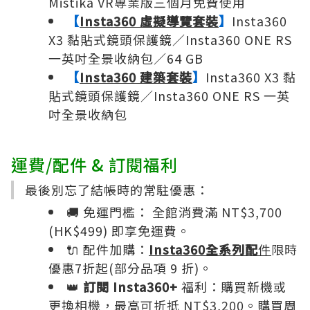
Mistika VR專業版三個月免費使用
【
Insta360 虛擬導覽套裝
】
Insta360
X3 黏貼式鏡頭保護鏡／Insta360 ONE RS
一英吋全景收納包／64 GB
【
Insta360 建築套裝
】
Insta360 X3 黏
貼式鏡頭保護鏡／Insta360 ONE RS 一英
吋全景收納包
運費/配件 & 訂閱福利
最後別忘了結帳時的常駐優惠：
🚚 免運門檻： 全館消費滿 NT$3,700
(HK$499) 即享免運費。
🔌 配件加購：
Insta360​全系列配
件
限時
優惠7折起(部分品項 9 折)。
👑
訂閱 Insta360+
福利：購買新機或
更換相機，最高可折抵 NT$3,200。購買周