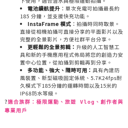
下使用，適合潛水與極限運動拍攝。
電池續航提升
：​單次充電可拍攝最長約
185 分鐘，並支援快充功能。
InstaFrame 模式
：​拍攝時同時取景。
直接從相機拍攝可直接分享的平面影片以及
完整的全景影片，方便社群平台分享。
更輕鬆的全景剪輯：
升級的人工智慧工
具和新的手機應用程式佈局將您的創造力安
置中心位置，從拍攝到剪輯再到分享。
多功能、強大、隨時可用：
具有內建防
風裝置、新型磁吸固定係統、5.7K24fps耐
久模式下185分鐘的運轉時間以及15米的
IP68防水等級。
?
適合族群：極限運動、旅遊 Vlog、創作者與
專業用戶