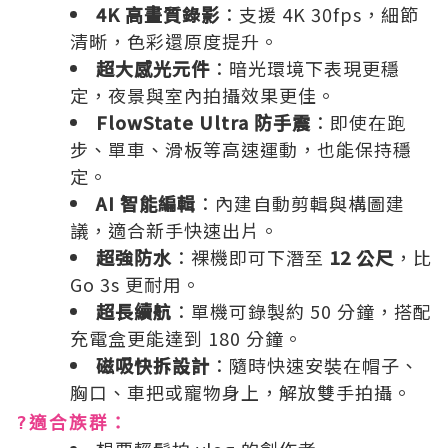
4K 高畫質錄影
：支援 4K 30fps，細節
清晰，色彩還原度提升。
超大感光元件
：暗光環境下表現更穩
定，夜景與室內拍攝效果更佳。
FlowState Ultra 防手震
：即使在跑
步、單車、滑板等高速運動，也能保持穩
定。
AI 智能編輯
：內建自動剪輯與構圖建
議，適合新手快速出片。
超強防水
：裸機即可下潛至
12 公尺
，比
Go 3s 更耐用。
超長續航
：單機可錄製約 50 分鐘，搭配
充電盒更能達到 180 分鐘。
磁吸快拆設計
：隨時快速安裝在帽子、
胸口、車把或寵物身上，解放雙手拍攝。
?適合族群：