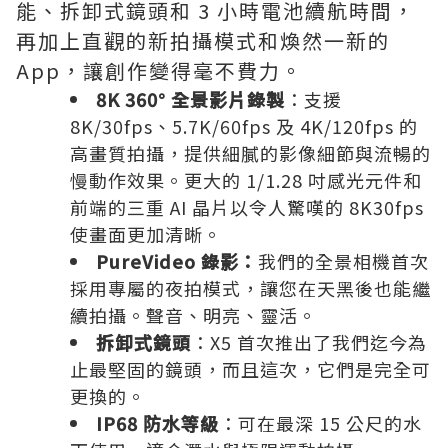
能、拆卸式鏡頭和 3 小時電池續航時間，
再加上直觀的新拍攝模式和煥然一新的
App，讓創作變得毫不費力。
8K 360° 全景影片錄製
：​支援
8K/30fps、5.7K/60fps 及 4K/120fps 的
高畫質拍攝，提供細膩的影像細節與流暢的
慢動作效果。更大的 1/1.28 吋感光元件和
前端的三重 AI 晶片以令人驚嘆的 8K30fps
使畫面更加清晰。
PureVideo 錄影：
我們的全景相機首次
採用專屬的夜拍模式，讓您在天黑後也能繼
續拍攝。聲音、明亮、靈活。
拆卸式鏡頭
：​X5 首次推出了我們迄今為
止最堅固的鏡頭，而且這次，它們是完全可
更換的。
IP68 防水等級
：​可在最深 15 公尺的水