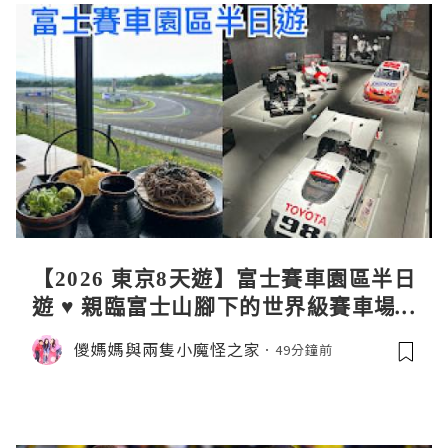
【2026 東京8天遊】富士賽車園區半日
遊 ♥ 親臨富士山腳下的世界級賽車場 F
uji SpeedWay。參觀富士賽車博物
儍媽媽與兩隻小魔怪之家
49分鐘前
館。到觀景餐廳邊觀賞賽車邊嘆午餐