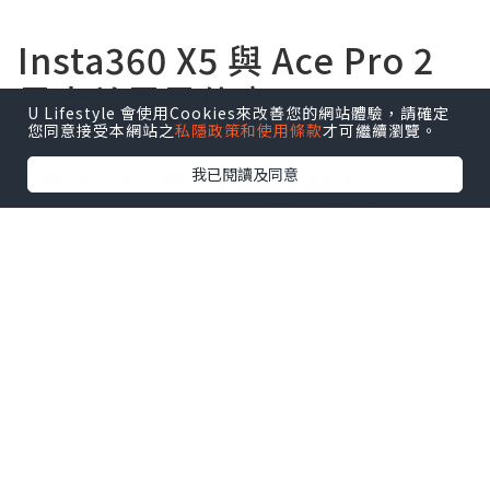
Insta360 X5 與 Ace Pro 2
最大差異是什麼？
U Lifestyle 會使用Cookies來改善您的網站體驗，請確定
您同意接受本網站之
私隱政策和使用條款
才可繼續瀏覽。
如果你正在比較
Insta360 X5
和
我已閱讀及同意
Insta360 Ace Pro 2
，可以直接記住：
✅ 想拍攝 360 全景、旅行紀錄、騎車、滑
雪 → 選 X5
✅ 想要畫質最好、低光源最強、直接拍完
就上傳 → 選 Ace Pro 2
兩台都支援 8K 錄影，但拍攝邏輯完全不
同。