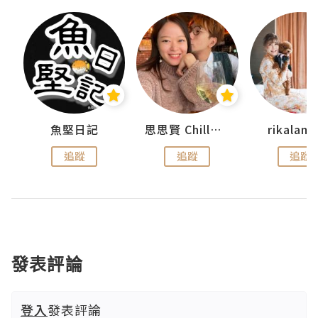
urnal
魚堅日記
思思賢 ChillMyBabe
rikala
追蹤
追蹤
追蹤
發表評論
登入
發表評論