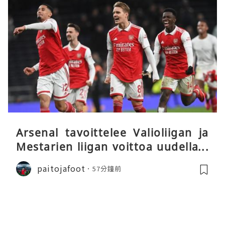
Arsenal tavoittelee Valioliigan ja
Mestarien liigan voittoa uudella k
audella
paitojafoot
57分鐘前