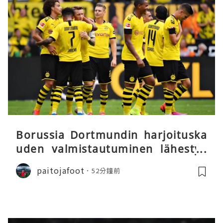
Borussia Dortmundin harjoituska
uden valmistautuminen lähestyy
päätöstään
paitojafoot
52分鐘前