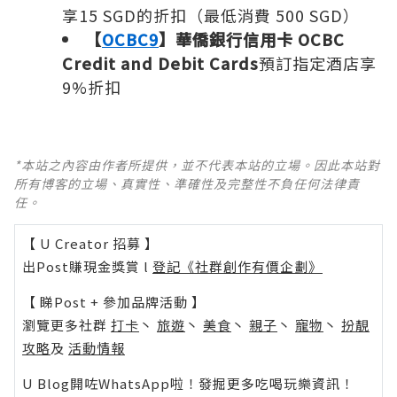
享15 SGD的折扣（最低消費 500 SGD）
【
OCBC9
】華僑銀行信用卡 OCBC
Credit and Debit Cards
預訂指定酒店享
9%折扣
*本站之內容由作者所提供，並不代表本站的立場。因此本站對
所有博客的立場、真實性、準確性及完整性不負任何法律責
任。
【 U Creator 招募 】
出Post賺現金獎賞 l
登記《社群創作有價企劃》
【 睇Post + 參加品牌活動 】
瀏覽更多社群
打卡
丶
旅遊
丶
美食
丶
親子
丶
寵物
丶
扮靚
攻略
及
活動情報
U Blog開咗WhatsApp啦！發掘更多吃喝玩樂資訊！