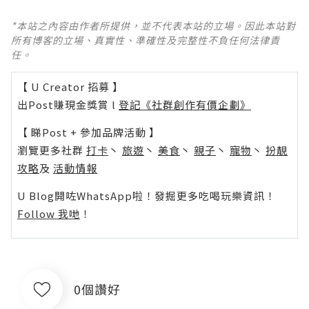
*本站之內容由作者所提供，並不代表本站的立場。因此本站對
所有博客的立場、真實性、準確性及完整性不負任何法律責
任。
【 U Creator 招募 】
出Post賺現金獎賞 l
登記《社群創作有價企劃》
【 睇Post + 參加品牌活動 】
瀏覽更多社群
打卡
丶
旅遊
丶
美食
丶
親子
丶
寵物
丶
扮靚
攻略
及
活動情報
U Blog開咗WhatsApp啦！發掘更多吃喝玩樂資訊！
Follow 我哋
！
0個讚好