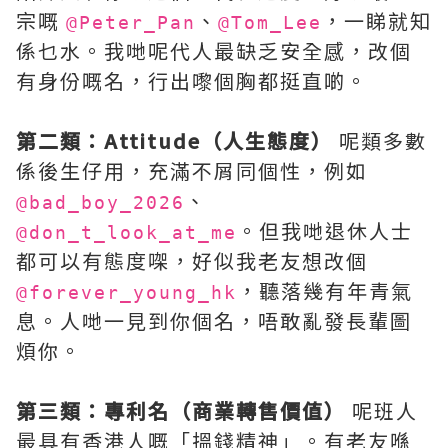
宗嘅
、
，一睇就知
@Peter_Pan
@Tom_Lee
係乜水。我哋呢代人最缺乏安全感，改個
有身份嘅名，行出嚟個胸都挺直啲。
第二類：Attitude（人生態度）
呢類多數
係後生仔用，充滿不屑同個性，例如
、
@bad_boy_2026
。但我哋退休人士
@don_t_look_at_me
都可以有態度㗎，好似我老友想改個
，聽落幾有年青氣
@forever_young_hk
息。人哋一見到你個名，唔敢亂發長輩圖
煩你。
第三類：專利名（商業轉售價值）
呢班人
最具有香港人嘅「搵錢精神」。有老友喺