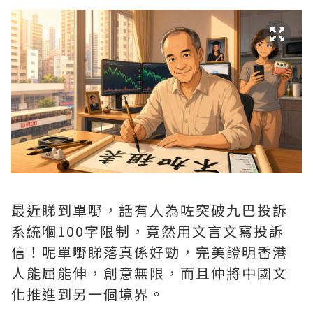
最近睇到單嘢，話有人為咗突破九巴投訴
系統嗰100字限制，竟然用文言文寫投訴
信！呢單嘢睇落真係好勁，完美證明香港
人能屈能伸，創意無限，而且仲將中國文
化推進到另一個境界。