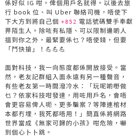
係好似 IG 咁，俾個用戶名就得。以後去旅
行 book 位、叫 Uber 聯絡司機，唔使下
下大方到將自己個
電話號碼雙手奉獻
+852
畀陌生人。除咗有私隱、可以限制邊啲人
搵到你之外，最緊要係乜？唔使錢，但要
「鬥快搶」！💪💪💪
面對科技，我一向態度都係開放接受。當
然，老友記群組入面永遠有另一種聲音，
有些老友第一時間潑冷水：「玩呢啲嘢做
乜？依家科技咁發達，用咗用戶名，會唔
會更容易俾人呃、更多騙案？等陣連棺材
本都冇埋，我死都唔用！」簡直係將網路
世界當成《無家可歸的小孩》咁危險，嚇
到個心卜卜跳。