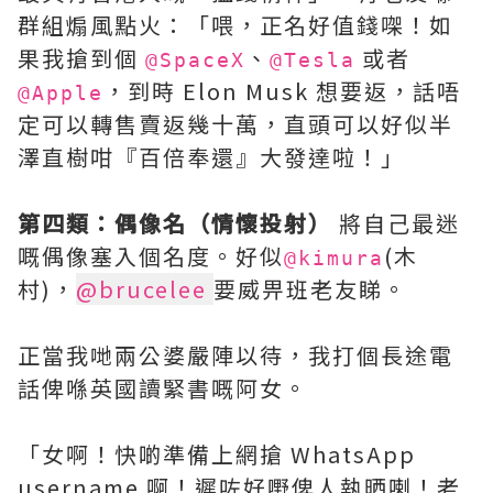
群組煽風點火：「喂，正名好值錢㗎！如
果我搶到個
、
或者
@SpaceX
@Tesla
，到時 Elon Musk 想要返，話唔
@Apple
定可以轉售賣返幾十萬，直頭可以好似半
澤直樹咁『百倍奉還』大發達啦！」
第四類：偶像名（情懷投射）
將自己最迷
嘅偶像塞入個名度。好似
(木
@kimura
村)，
@brucelee
要威畀班老友睇。
正當我哋兩公婆嚴陣以待，我打個長途電
話俾喺英國讀緊書嘅阿女。
「女啊！快啲準備上網搶 WhatsApp
username 啊！遲咗好嘢俾人執晒喇！老