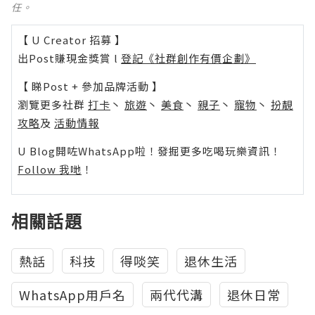
任。
【 U Creator 招募 】
出Post賺現金獎賞 l
登記《社群創作有價企劃》
【 睇Post + 參加品牌活動 】
瀏覽更多社群
打卡
丶
旅遊
丶
美食
丶
親子
丶
寵物
丶
扮靚
攻略
及
活動情報
U Blog開咗WhatsApp啦！發掘更多吃喝玩樂資訊！
Follow 我哋
！
相關話題
熱話
科技
得啖笑
退休生活
WhatsApp用戶名
兩代代溝
退休日常