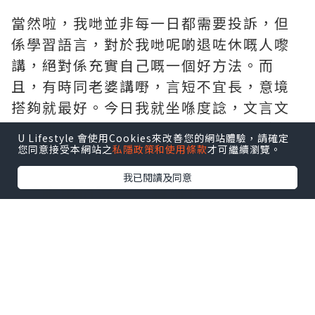
當然啦，我哋並非每一日都需要投訴，但
係學習語言，對於我哋呢啲退咗休嘅人嚟
講，絕對係充實自己嘅一個好方法。而
且，有時同老婆講嘢，言短不宜長，意境
搭夠就最好。今日我就坐喺度諗，文言文
喺我哋嘅現代日常生活中，到底仲有咩應
U Lifestyle 會使用Cookies來改善您的網站體驗，請確定
用場景？
您同意接受本網站之
私隱政策和使用條款
才可繼續瀏覽。
我已閱讀及同意
***應用情況一：辭職信
我哋嗰個年代辭職，一係就忍無可忍拍枱
大叫「我不幹了」，一係就虛情假意咁寫
「多謝公司栽培」。