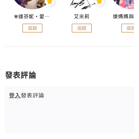
點滴
✾達芬妮•愛孩子•愛生活✾
艾米莉
追蹤
追蹤
追蹤
發表評論
登入
發表評論