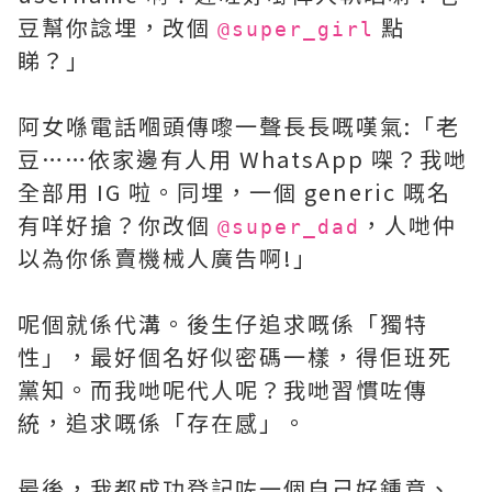
豆幫你諗埋，改個
點
@super_girl
睇？」
阿女喺電話嗰頭傳嚟一聲長長嘅嘆氣:「老
豆……依家邊有人用 WhatsApp 㗎？我哋
全部用 IG 啦。同埋，一個 generic 嘅名
有咩好搶？你改個
，人哋仲
@super_dad
以為你係賣機械人廣告啊!」
呢個就係代溝。後生仔追求嘅係「獨特
性」，最好個名好似密碼一樣，得佢班死
黨知。而我哋呢代人呢？我哋習慣咗傳
統，追求嘅係「存在感」。
最後，我都成功登記咗一個自己好鍾意、