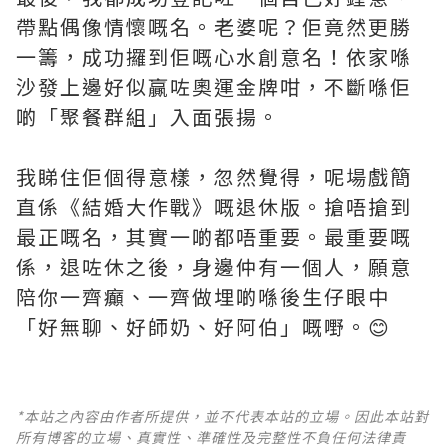
帶點偶像情懷嘅名。老婆呢？佢竟然更勝
一籌，成功攞到佢嘅心水創意名！依家喺
沙發上邊好似贏咗奧運金牌咁，不斷喺佢
啲「聚餐群組」入面張揚。
我睇住佢個得意樣，忽然覺得，呢場戲簡
直係《結婚大作戰》嘅退休版。搶唔搶到
最正嘅名，其實一啲都唔重要。最重要嘅
係，退咗休之後，身邊仲有一個人，願意
陪你一齊癲、一齊做埋啲喺後生仔眼中
「好無聊、好師奶、好阿伯」嘅嘢。😊
*本站之內容由作者所提供，並不代表本站的立場。因此本站對
所有博客的立場、真實性、準確性及完整性不負任何法律責