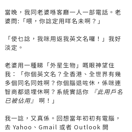
當晚，我同老婆喺客廳一人一部電話。老
婆問:「喂，你諗定用咩名未啊？」
「使乜諗，我咪用返我英文名囉！」我好
淡定。
老婆用一種睇「外星生物」嘅眼神望住
我：「你個英文名？全香港、全世界有幾
多個同名同姓啊？你個腦退咗休，係咪連
智商都退埋休啊？系統實話你
『此用戶名
已被佔用』
啊！」
我一諗，又真係。回想當年初初有電腦，
去 Yahoo、Gmail 或者 Outlook 開