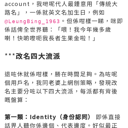
account，我哋呢代人最鍾意用「傳統大
路名」，一係就英文名加生日，例如
。但係咁樣一睇，咪即
@LeungBing_1963
係話俾全世界聽：「喂！我今年幾多歲
喇！快啲嚟呃我長者生果金啦！」
***
改名四大流派
退咗休就係咁樣，勝在時間足夠。為咗呢
個用戶名，我同老婆上網刨策略，發現改
名主要分咗以下四大流派，每派都有背後
嘅盤算：
第一類：Identity（身份認同）
即係直接
話畀人聽你係邊個、代表邊度。好似最正