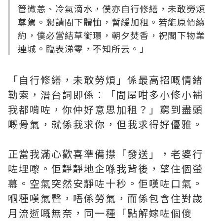
管微恙、冷氣滴水，僕亦自行修繕，未敢勞煩
尊駕。懇請閣下體恤，暫緩加租。若能原價續
約，僕必當結草銜環，朝夕焚香，祝閣下物業
連城。臨表涕零，不知所云。」
「自行修繕，未敢勞煩」係最高招嘅情緒
勒索，潛台詞即係：「間屋咁多小修小補
我都啃咗，你仲好意思加租？」窮到盡頭
嘅骨氣，就係我求你，但我求得好優雅。
正當我滿心歡喜準備㩒「發送」，老婆行
咗埋嚟。佢靜靜地企喺我背後，望住個螢
幕。空氣突然安靜咗十秒。佢嘆咗口氣。
嗰種嘆氣聲，唔係勞氣，而係包含住對歲
月流逝嘅無奈，同一種「點解嫁咗個傻