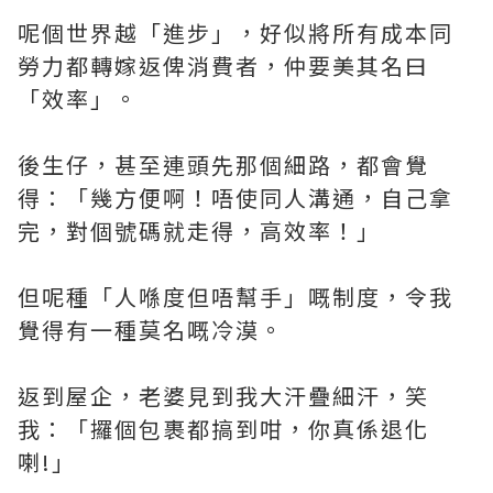
呢個世界越「進步」，好似將所有成本同
勞力都轉嫁返俾消費者，仲要美其名曰
「效率」。
後生仔，甚至連頭先那個細路，都會覺
得：「幾方便啊！唔使同人溝通，自己拿
完，對個號碼就走得，高效率！」
但呢種「人喺度但唔幫手」嘅制度，令我
覺得有一種莫名嘅冷漠。
返到屋企，老婆見到我大汗疊細汗，笑
我：「攞個包裹都搞到咁，你真係退化
喇!」