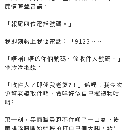
感情嘅聲音講：
「報尾四位電話號碼。」
我即刻報上我個電話：「9123……」
「唔啱! 唔係你個號碼。係收件人號碼。」
他冷冷地說。
「收件人？即係我老婆?！」係喎！我今次
係幫老婆取件啫，做咩好似自己攞禮物咁
嘅?
那一刻，黑面職員忍不住嘆了一口氣。後
面排隊嘅開始輕輕拍打自己個大腿，發出