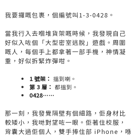
我要攞嘅包裹，個編號叫1-3-0428。
當我行入去嗰堆貨架嘅時候，我發現自己
好似入咗個「大型密室逃脫」遊戲。周圍
嘅人，每個手上都拿著一部手機，神情凝
重，好似拆緊炸彈咁。
1 號架：
搵到喇。
第 3 層：
都搵到。
0428……
那一刻，我發覺隔壁有個細路，佢身材比
較矮小，我哋對望咗一眼。佢著住校服，
背囊大過佢個人，雙手捧住部 iPhone，喺