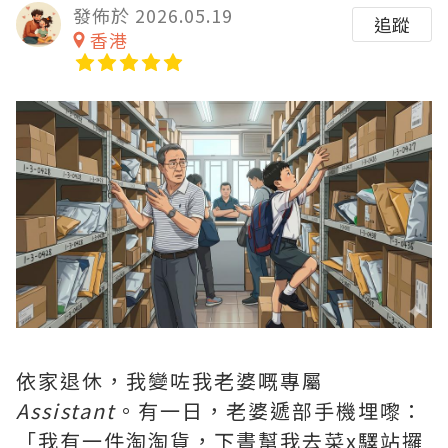
發佈於 2026.05.19
追蹤
香港
依家退休，我變咗我老婆嘅專屬
Assistant
。有一日，老婆遞部手機埋嚟：
「我有一件淘淘貨，下晝幫我去菜x驛站攞