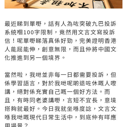
最近睇到單嘢，話有人為咗突破九巴投訴
系統嗰100字限制，竟然用文言文寫投訴
信！呢單嘢睇落真係好勁，完美證明香港
人能屈能伸，創意無限，而且仲將中國文
化推進到另一個境界。
當然啦，我哋並非每一日都需要投訴，但
係學習語言，對於我哋呢啲退咗休嘅人嚟
講，絕對係充實自己嘅一個好方法。而
且，有時同老婆講嘢，言短不宜長，意境
搭夠就最好。今日我就坐喺度諗，文言文
喺我哋嘅現代日常生活中，到底仲有咩應
用場景？