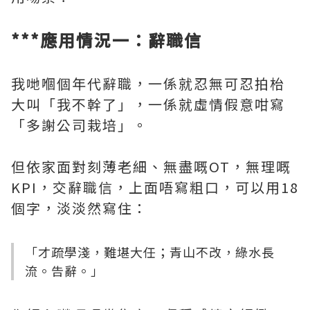
***應用情況一：辭職信
我哋嗰個年代辭職，一係就忍無可忍拍枱
大叫「我不幹了」，一係就虛情假意咁寫
「多謝公司栽培」。
但依家面對刻薄老細、無盡嘅OT，無理嘅
KPI，交辭職信，上面唔寫粗口，可以用18
個字，淡淡然寫住：
「才疏學淺，難堪大任；青山不改，綠水長
流。告辭。」