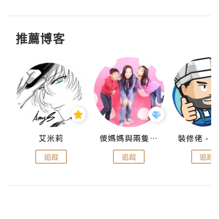
推薦博客
點滴
艾米莉
儍媽媽與兩隻小魔怪之家
追蹤
追蹤
追蹤