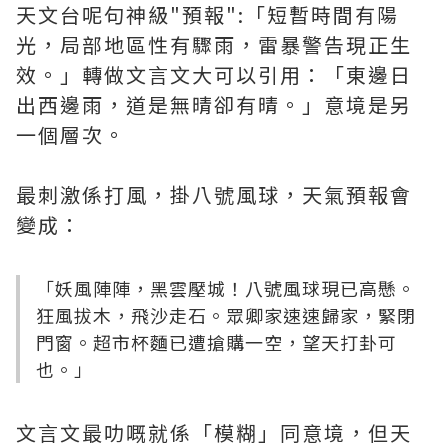
天文台呢句神級"預報":「短暫時間有陽
光，局部地區性有驟雨，雷暴警告現正生
效。」轉做文言文大可以引用：「東邊日
出西邊雨，道是無晴卻有晴。」意境是另
一個層次。
最刺激係打風，掛八號風球，天氣預報會
變成：
「妖風陣陣，黑雲壓城！八號風球現已高懸。
狂風拔木，飛沙走石。眾卿家速速歸家，緊閉
門窗。超市杯麵已遭搶購一空，望天打卦可
也。」
文言文最叻嘅就係「模糊」同意境，但天