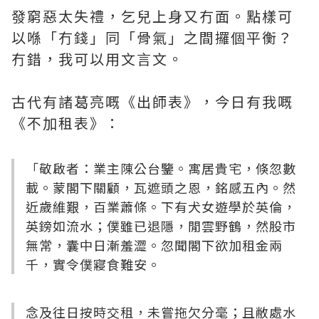
發窮惡太失禮，乞兒上身又冇面。點樣可
以喺「冇錢」同「骨氣」之間攞個平衡？
冇錯，我可以用文言文。
古代有諸葛亮嘅《出師表》，今日有我嘅
《不加租表》：
「敬啟者：業主陳公台鑒。寓居貴宅，倏忽數
載。蒙閣下關顧，瓦遮頭之恩，銘感五內。然
近歲維艱，百業蕭條。下有犬女遊學於英倫，
英鎊如流水；僕雖已退隱，閒雲野鶴，然股市
無常，囊中日漸羞澀。忽聞閣下欲加租金兩
千，實令僕寢食難安。
念及往日按時交租，未嘗拖欠分毫；且敝處水