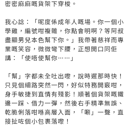
密密麻麻嘅貨架下穿梭。
我心諗：「呢度係成年人嘅場。你一個小
學雞，編號咁複雜，你點會明啊？等阿叔
盡顯男兒本色幫下你。」我帶著慈祥而專
業嘅笑容，微微彎下腰，正想開口同佢
講：「使唔使幫你……」
「幫」字都未全吐出嚟，說時遲那時快！
只見個細路突然一閃，好似特務開竅咁，
身手敏捷到直情有殘影！順著個貨架嘅鐵
邊一踩、借力一彈，然後右手精準無誤、
乾脆俐落咁喺高層入面，「唰」一聲，直
接扯咗個小包裹落嚟！