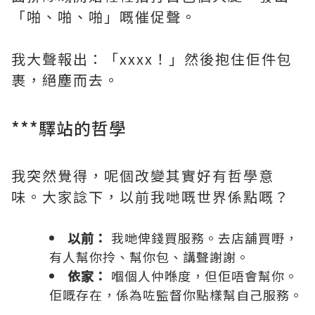
「啪、啪、啪」嘅催促聲。
我大聲報出：「xxxx！」然後抱住佢件包
裹，絕塵而去。
***驛站的哲學
我突然覺得，呢個改變其實好有哲學意
味。大家諗下，以前我哋嘅世界係點嘅？
以前：
我哋俾錢買服務。去店舖買嘢，
有人幫你拎、幫你包、講聲謝謝。
依家：
嗰個人仲喺度，但佢唔會幫你。
佢嘅存在，係為咗監督你點樣幫自己服務。