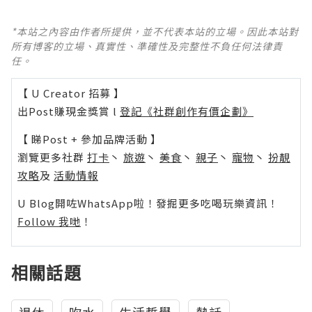
*本站之內容由作者所提供，並不代表本站的立場。因此本站對
所有博客的立場、真實性、準確性及完整性不負任何法律責
任。
【 U Creator 招募 】
出Post賺現金獎賞 l
登記《社群創作有價企劃》
【 睇Post + 參加品牌活動 】
瀏覽更多社群
打卡
丶
旅遊
丶
美食
丶
親子
丶
寵物
丶
扮靚
攻略
及
活動情報
U Blog開咗WhatsApp啦！發掘更多吃喝玩樂資訊！
Follow 我哋
！
相關話題