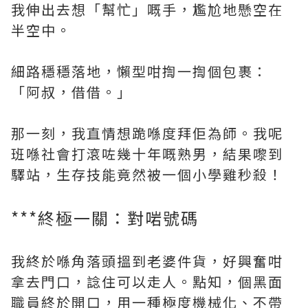
我伸出去想「幫忙」嘅手，尷尬地懸空在
半空中。
細路穩穩落地，懶型咁揈一揈個包裹：
「阿叔，借借。」
那一刻，我直情想跪喺度拜佢為師。我呢
班喺社會打滾咗幾十年嘅熟男，結果嚟到
驛站，生存技能竟然被一個小學雞秒殺！
***終極一關：對啱號碼
我終於喺角落頭搵到老婆件貨，好興奮咁
拿去門口，諗住可以走人。點知，個黑面
職員終於開口，用一種極度機械化、不帶