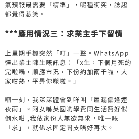
氣預報最需要「精準」，呢種衝突，諗起
都覺得惹笑。
***應用情況三：求業主手下留情
上星期手機突然「叮」一聲。WhatsApp
彈出業主陳生嘅訊息：「x生，下個月死約
完啦喎，順應市況，下份約加兩千啦，大
家咁熟，平畀你㗎啦。」
嗰一刻，我深深體會到咩叫「屋漏偏逢連
夜雨」。阿女喺英國啲學費同生活費好似
倒水咁 ,我依家份人無欲無求，唯一嘅
「求」，就係求固定開支唔好再大。