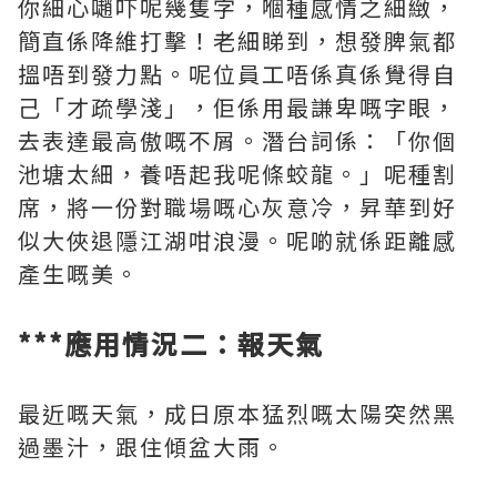
你細心𡁻吓呢幾隻字，嗰種感情之細緻，
簡直係降維打擊！老細睇到，想發脾氣都
搵唔到發力點。呢位員工唔係真係覺得自
己「才疏學淺」，佢係用最謙卑嘅字眼，
去表達最高傲嘅不屑。潛台詞係：「你個
池塘太細，養唔起我呢條蛟龍。」呢種割
席，將一份對職場嘅心灰意冷，昇華到好
似大俠退隱江湖咁浪漫。呢啲就係距離感
產生嘅美。
***應用情況二：報天氣
最近嘅天氣，成日原本猛烈嘅太陽突然黑
過墨汁，跟住傾盆大雨。