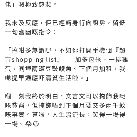
佬」嘅極致慈悲。
我未及反應，佢已經轉身行向廚房，留低
一句幽幽嘅指令：
「搞咁多無謂嘢，不如你打開手機個『超
市shopping list』——加多包米、一排雞
蛋，同埋兩罐豆豉鯪魚。下個月加租，我
哋提早適應吓清貧生活啦。」
嗰一刻我終於明白，文言文可以掩飾我哋
嘅貧窮，但掩飾唔到下個月要交多兩千蚊
嘅事實。算啦，人生流流長，笑得一場得
一場。😂😉