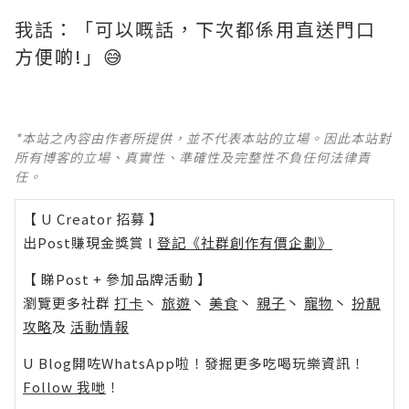
我話：「可以嘅話，下次都係用直送門口
方便啲!」😅
*本站之內容由作者所提供，並不代表本站的立場。因此本站對
所有博客的立場、真實性、準確性及完整性不負任何法律責
任。
【 U Creator 招募 】
出Post賺現金獎賞 l
登記《社群創作有價企劃》
【 睇Post + 參加品牌活動 】
瀏覽更多社群
打卡
丶
旅遊
丶
美食
丶
親子
丶
寵物
丶
扮靚
攻略
及
活動情報
U Blog開咗WhatsApp啦！發掘更多吃喝玩樂資訊！
Follow 我哋
！