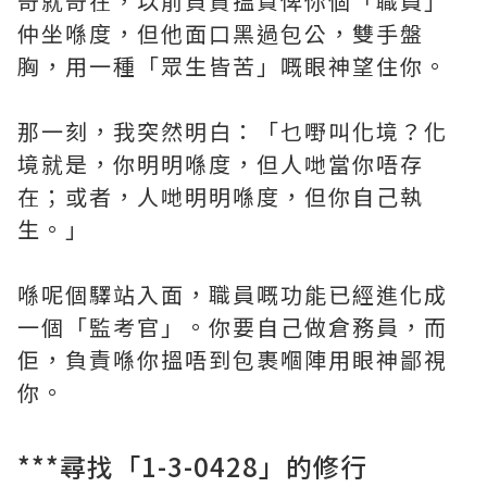
奇就奇在，以前負責搵貨俾你個「職員」
仲坐喺度，但他面口黑過包公，雙手盤
胸，用一種「眾生皆苦」嘅眼神望住你。
那一刻，我突然明白：「乜嘢叫化境？化
境就是，你明明喺度，但人哋當你唔存
在；或者，人哋明明喺度，但你自己執
生。」
喺呢個驛站入面，職員嘅功能已經進化成
一個「監考官」。你要自己做倉務員，而
佢，負責喺你搵唔到包裹嗰陣用眼神鄙視
你。
***尋找「1-3-0428」的修行