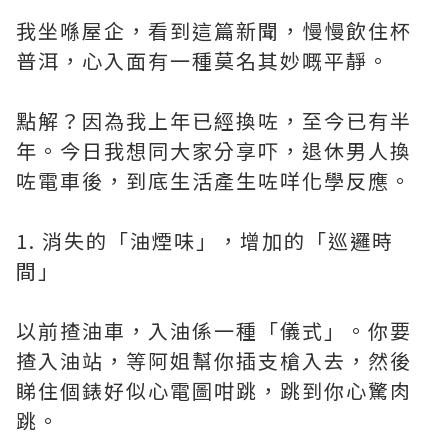
我坐喺屋企，看到這篇新聞，慢慢飲住杯
普洱，心入面有一種莫名其妙嘅平靜。
點解？因為我上年已經換咗，至今已有半
年。今日我想同大家分享吓，退休男人換
咗電車後，到底生活產生咗咩化學反應。
1. 消失的「油煙味」，增加的「巡邏時
間」
以前揸油車，入油係一種「儀式」。你要
揸入油站，等阿姐幫你插支槍入去，然後
睇住個錶好似心電圖咁跳，跳到你心驚肉
跳。