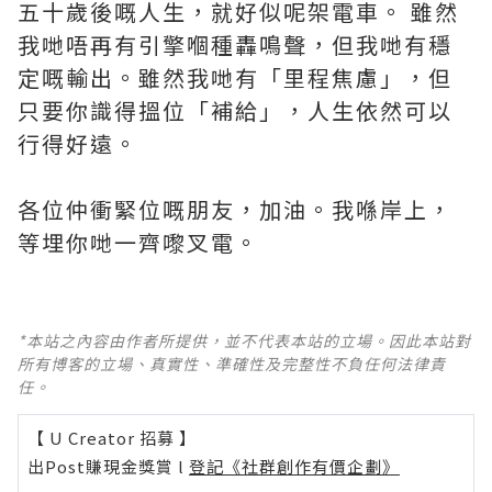
五十歲後嘅人生，就好似呢架電車。 雖然
我哋唔再有引擎嗰種轟鳴聲，但我哋有穩
定嘅輸出。雖然我哋有「里程焦慮」，但
只要你識得搵位「補給」，人生依然可以
行得好遠。
各位仲衝緊位嘅朋友，加油。我喺岸上，
等埋你哋一齊嚟叉電。
*本站之內容由作者所提供，並不代表本站的立場。因此本站對
所有博客的立場、真實性、準確性及完整性不負任何法律責
任。
【 U Creator 招募 】
出Post賺現金獎賞 l
登記《社群創作有價企劃》