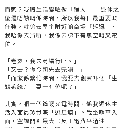
而家？我嘅生活變咗做「獵人」。 退休之
後最唔缺嘅係時間，所以我每日最重要嘅
任務，就係去屋企附近啲商場「巡邏」。
我唔係去買嘢，我係去睇下有無空嘅叉電
位。
「老婆，我去商場行吓。」
「又去？你今朝先去完喎。」
「而家係繁忙時間，我要去觀察吓個『生
態系統』。萬一有位呢？」
其實，嗰一個鐘嘅叉電時間，係我退休生
活入面最珍貴嘅「避風塘」。我坐喺車入
面，空調開到最大（反正電費平過油