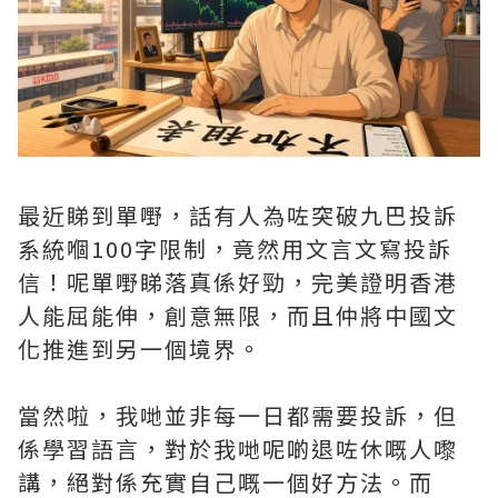
最近睇到單嘢，話有人為咗突破九巴投訴
系統嗰100字限制，竟然用文言文寫投訴
信！呢單嘢睇落真係好勁，完美證明香港
人能屈能伸，創意無限，而且仲將中國文
化推進到另一個境界。
當然啦，我哋並非每一日都需要投訴，但
係學習語言，對於我哋呢啲退咗休嘅人嚟
講，絕對係充實自己嘅一個好方法。而