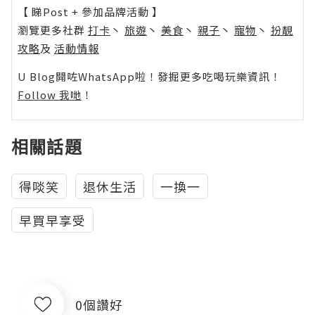
【 睇Post + 參加品牌活動 】
瀏覽更多社群
打卡
丶
旅遊
丶
美食
丶
親子
丶
寵物
丶
扮靚
攻略
及
活動情報
U Blog開咗WhatsApp啦！發掘更多吃喝玩樂資訊！
Follow 我哋
！
相關話題
得啖笑
退休生活
一換一
早買早享受
0個讚好