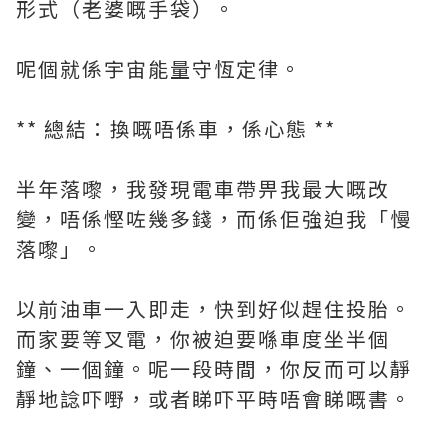
形式（老婆嘅手袋）。
呢個就係宇宙能量守恆定律。
** 總結：換嘅唔係車，係心態 **
半年落嚟，我發現電車帶畀我最大嘅改
變，唔係慳咗幾多錢，而係佢強迫我「慢
落嚟」。
以前油車一入即走，快到好似趕住投胎。
而家要等叉電，你被迫要喺車度坐半個
鐘、一個鐘。呢一段時間，你反而可以靜
靜地諗吓嘢，或者睇吓平時唔會睇嘅書。