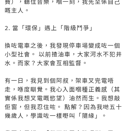
費），聽住音樂，嗰一刻，我先至係自己
嘅主人。
2. 當「環保」遇上「階級鬥爭」
換咗電車之後，我發現停車場變成咗一個
小型社會。 以前揸油車，大家河水不犯井
水。而家？大家會互相監督。
有一日，我見到個阿叔，架車叉完電唔
走，喺度瞓覺。我心入面嗰種正義感（其
實係我想叉電嘅慾望）油然而生。我想敲
佢窗，但我忍住咗。 點解？因為我哋五十
幾歲人，學識咗一樣嘢叫「隨緣」。