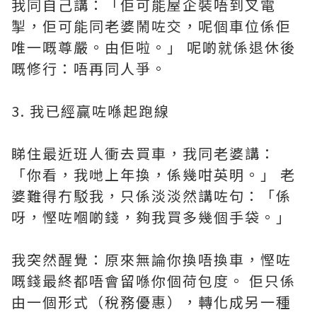
我同自己講：「佢可能屋企裝唔到叉電
掣，佢可能同老婆鬧咗交，呢個車位係佢
唯一嘅尊嚴。由佢啦。」 呢啲就係退休後
嘅修行：唔再同人爭。
3. 我已經贏咗喺起跑線
睇住最近班人衝去買車，我同老婆講：
「你看，我哋上年換，係幾咁英明。」 老
婆難得冇駁我，只係淡淡然講咗句：「係
呀，慳咗嗰啲錢，夠我買多幾個手袋。」
我突然醒覺：原來無論你換唔換車，慳咗
嘅錢最終都唔會留喺你個荷包度。 佢只係
由一個形式（稅務優惠），轉化成另一種