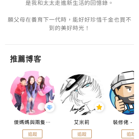
是我和太太走進新生活的回憶錄。

願父母在養育下一代時，能好好珍惜千金也買不
到的美好時光！
推薦博客
點滴
儍媽媽與兩隻小魔怪之家
艾米莉
追蹤
追蹤
追蹤