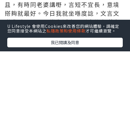
且，有時同老婆講嘢，言短不宜長，意境
搭夠就最好。今日我就坐喺度諗，文言文
喺我哋嘅現代日常生活中，到底仲有咩應
U Lifestyle 會使用Cookies來改善您的網站體驗，請確定
用場景？
您同意接受本網站之
私隱政策和使用條款
才可繼續瀏覽。
我已閱讀及同意
***應用情況一：辭職信
我哋嗰個年代辭職，一係就忍無可忍拍枱
大叫「我不幹了」，一係就虛情假意咁寫
「多謝公司栽培」。
但依家面對刻薄老細、無盡嘅OT，無理嘅
KPI，交辭職信，上面唔寫粗口，可以用18
個字，淡淡然寫住：