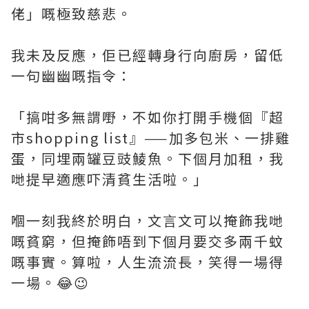
佬」嘅極致慈悲。
我未及反應，佢已經轉身行向廚房，留低
一句幽幽嘅指令：
「搞咁多無謂嘢，不如你打開手機個『超
市shopping list』——加多包米、一排雞
蛋，同埋兩罐豆豉鯪魚。下個月加租，我
哋提早適應吓清貧生活啦。」
嗰一刻我終於明白，文言文可以掩飾我哋
嘅貧窮，但掩飾唔到下個月要交多兩千蚊
嘅事實。算啦，人生流流長，笑得一場得
一場。😂😉