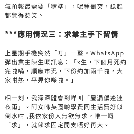
氣預報最需要「精準」，呢種衝突，諗起
都覺得惹笑。
***應用情況三：求業主手下留情
上星期手機突然「叮」一聲。WhatsApp
彈出業主陳生嘅訊息：「x生，下個月死約
完啦喎，順應市況，下份約加兩千啦，大
家咁熟，平畀你㗎啦。」
嗰一刻，我深深體會到咩叫「屋漏偏逢連
夜雨」。阿女喺英國啲學費同生活費好似
倒水咁 ,我依家份人無欲無求，唯一嘅
「求」，就係求固定開支唔好再大。