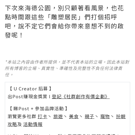
下次來海德公園，別只顧著看風景，也花
點時間跟這些「雕塑居民」們打個招呼
吧，說不定它們會給你帶來意想不到的啟
發呢！
*本站之內容由作者所提供，並不代表本站的立場。因此本站對
所有博客的立場、真實性、準確性及完整性不負任何法律責
任。
【 U Creator 招募 】
出Post賺現金獎賞 l
登記《社群創作有價企劃》
【 睇Post + 參加品牌活動 】
瀏覽更多社群
打卡
丶
旅遊
丶
美食
丶
親子
丶
寵物
丶
扮靚
攻略
及
活動情報