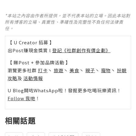
*本站之內容由作者所提供，並不代表本站的立場。因此本站對
所有博客的立場、真實性、準確性及完整性不負任何法律責
任。
【 U Creator 招募 】
出Post賺現金獎賞 l
登記《社群創作有價企劃》
【 睇Post + 參加品牌活動 】
瀏覽更多社群
打卡
丶
旅遊
丶
美食
丶
親子
丶
寵物
丶
扮靚
攻略
及
活動情報
U Blog開咗WhatsApp啦！發掘更多吃喝玩樂資訊！
Follow 我哋
！
相關話題