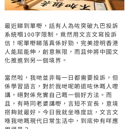
最近睇到單嘢，話有人為咗突破九巴投訴
系統嗰100字限制，竟然用文言文寫投訴
信！呢單嘢睇落真係好勁，完美證明香港
人能屈能伸，創意無限，而且仲將中國文
化推進到另一個境界。
當然啦，我哋並非每一日都需要投訴，但
係學習語言，對於我哋呢啲退咗休嘅人嚟
講，絕對係充實自己嘅一個好方法。而
且，有時同老婆講嘢，言短不宜長，意境
搭夠就最好。今日我就坐喺度諗，文言文
喺我哋嘅現代日常生活中，到底仲有咩應