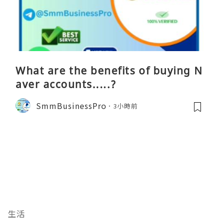
What are the benefits of buying N
aver accounts.....?
SmmBusinessPro
3小時前
生活