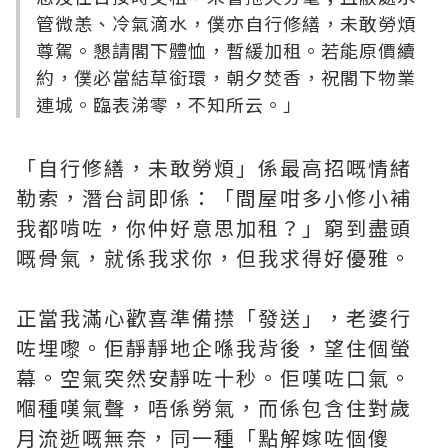
管微恙、冷氣滴水，僕亦自行修繕，未敢勞煩
尊駕。懇請閣下體恤，暫緩加租。若能原價續
約，僕必當結草銜環，朝夕焚香，祝閣下物業
連城。臨表涕零，不知所云。」
「自行修繕，未敢勞煩」係最高招嘅情緒
勒索，潛台詞即係：「間屋咁多小修小補
我都啃咗，你仲好意思加租？」窮到盡頭
嘅骨氣，就係我求你，但我求得好優雅。
正當我滿心歡喜準備㩒「發送」，老婆行
咗埋嚟。佢靜靜地企喺我背後，望住個螢
幕。空氣突然安靜咗十秒。佢嘆咗口氣。
嗰種嘆氣聲，唔係勞氣，而係包含住對歲
月流逝嘅無奈，同一種「點解嫁咗個傻