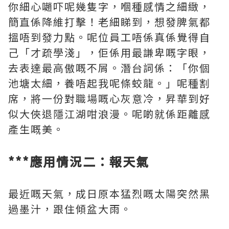
你細心𡁻吓呢幾隻字，嗰種感情之細緻，
簡直係降維打擊！老細睇到，想發脾氣都
搵唔到發力點。呢位員工唔係真係覺得自
己「才疏學淺」，佢係用最謙卑嘅字眼，
去表達最高傲嘅不屑。潛台詞係：「你個
池塘太細，養唔起我呢條蛟龍。」呢種割
席，將一份對職場嘅心灰意冷，昇華到好
似大俠退隱江湖咁浪漫。呢啲就係距離感
產生嘅美。
***應用情況二：報天氣
最近嘅天氣，成日原本猛烈嘅太陽突然黑
過墨汁，跟住傾盆大雨。