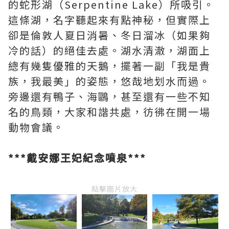
的蛇形湖（Serpentine Lake）所吸引。
這條湖，名字聽起來有點神秘，但實際上
卻是倫敦人夏日消暑、冬日溜冰（如果夠
冷的話）的絕佳去處。湖水清澈，湖面上
總有幾隻優雅的天鵝，擺著一副「我是貴
族，我最美」的姿態，悠哉地划水而過。
旁邊還有鴨子、海鷗，甚至還有一些不知
名的鳥類，大家和諧共處，彷彿在開一場
動物會議。
***戴安娜王妃紀念噴泉***
點擊圖片放大