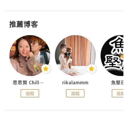
推薦博客
urnal
思思賢 ChillMyBabe
rikalammm
魚堅日
追蹤
追蹤
追蹤