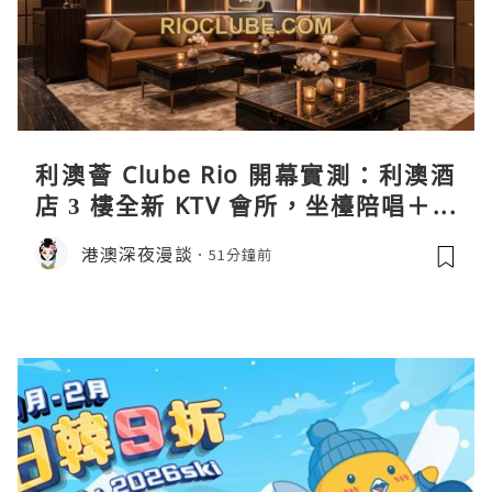
利澳薈 Clube Rio 開幕實測：利澳酒
店 3 樓全新 KTV 會所，坐檯陪唱＋水
療套票一次過睇
港澳深夜漫談
51分鐘前