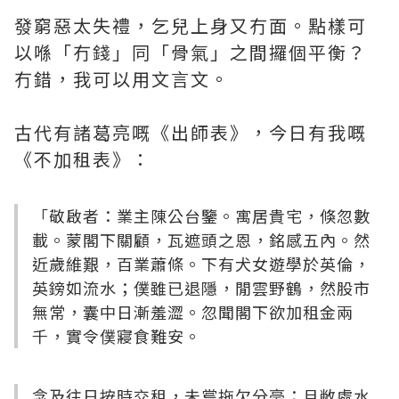
發窮惡太失禮，乞兒上身又冇面。點樣可
以喺「冇錢」同「骨氣」之間攞個平衡？
冇錯，我可以用文言文。
古代有諸葛亮嘅《出師表》，今日有我嘅
《不加租表》：
「敬啟者：業主陳公台鑒。寓居貴宅，倏忽數
載。蒙閣下關顧，瓦遮頭之恩，銘感五內。然
近歲維艱，百業蕭條。下有犬女遊學於英倫，
英鎊如流水；僕雖已退隱，閒雲野鶴，然股市
無常，囊中日漸羞澀。忽聞閣下欲加租金兩
千，實令僕寢食難安。
念及往日按時交租，未嘗拖欠分毫；且敝處水