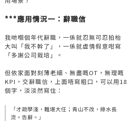
用場景？
***應用情況一：辭職信
我哋嗰個年代辭職，一係就忍無可忍拍枱
大叫「我不幹了」，一係就虛情假意咁寫
「多謝公司栽培」。
但依家面對刻薄老細、無盡嘅OT，無理嘅
KPI，交辭職信，上面唔寫粗口，可以用18
個字，淡淡然寫住：
「才疏學淺，難堪大任；青山不改，綠水長
流。告辭。」