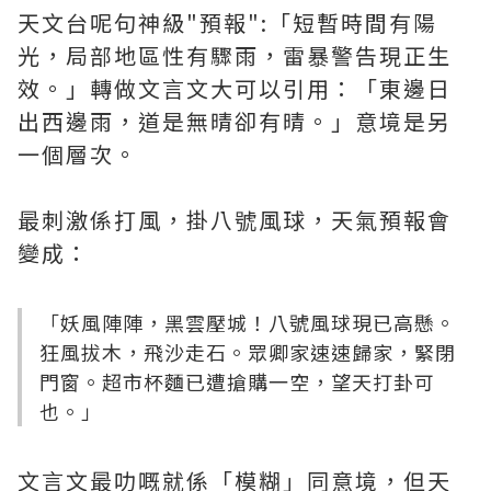
天文台呢句神級"預報":「短暫時間有陽
光，局部地區性有驟雨，雷暴警告現正生
效。」轉做文言文大可以引用：「東邊日
出西邊雨，道是無晴卻有晴。」意境是另
一個層次。
最刺激係打風，掛八號風球，天氣預報會
變成：
「妖風陣陣，黑雲壓城！八號風球現已高懸。
狂風拔木，飛沙走石。眾卿家速速歸家，緊閉
門窗。超市杯麵已遭搶購一空，望天打卦可
也。」
文言文最叻嘅就係「模糊」同意境，但天