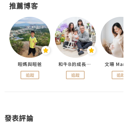
推薦博客
 Swan
暟媽與暟爸
和牛B的成長日記
文珊 ManS
追蹤
追蹤
追蹤
發表評論