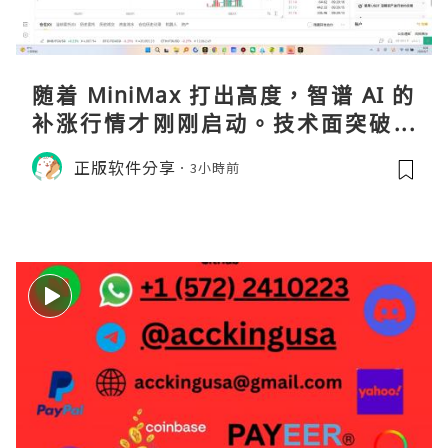
随着 MiniMax 打出高度，智谱 AI 的
补涨行情才刚刚启动。技术面突破在
即，基本面逻辑硬朗，目标先看 170，
正版软件分享
3小時前
顺势做多，在巨头上市潮来临前享受泡
沫化红利 开户美股返佣btc最高90%得
28U买服