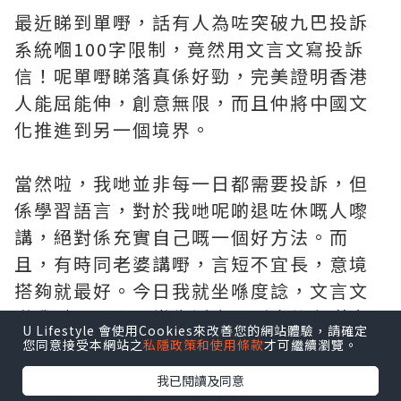
最近睇到單嘢，話有人為咗突破九巴投訴
系統嗰100字限制，竟然用文言文寫投訴
信！呢單嘢睇落真係好勁，完美證明香港
人能屈能伸，創意無限，而且仲將中國文
化推進到另一個境界。
當然啦，我哋並非每一日都需要投訴，但
係學習語言，對於我哋呢啲退咗休嘅人嚟
講，絕對係充實自己嘅一個好方法。而
且，有時同老婆講嘢，言短不宜長，意境
搭夠就最好。今日我就坐喺度諗，文言文
喺我哋嘅現代日常生活中，到底仲有咩應
U Lifestyle 會使用Cookies來改善您的網站體驗，請確定
用場景？
您同意接受本網站之
私隱政策和使用條款
才可繼續瀏覽。
我已閱讀及同意
***應用情況一：辭職信