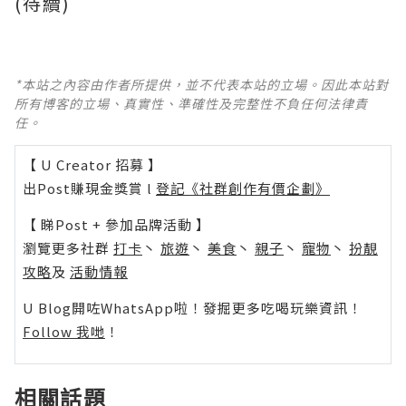
(待續)
*本站之內容由作者所提供，並不代表本站的立場。因此本站對
所有博客的立場、真實性、準確性及完整性不負任何法律責
任。
【 U Creator 招募 】
出Post賺現金獎賞 l
登記《社群創作有價企劃》
【 睇Post + 參加品牌活動 】
瀏覽更多社群
打卡
丶
旅遊
丶
美食
丶
親子
丶
寵物
丶
扮靚
攻略
及
活動情報
U Blog開咗WhatsApp啦！發掘更多吃喝玩樂資訊！
Follow 我哋
！
相關話題