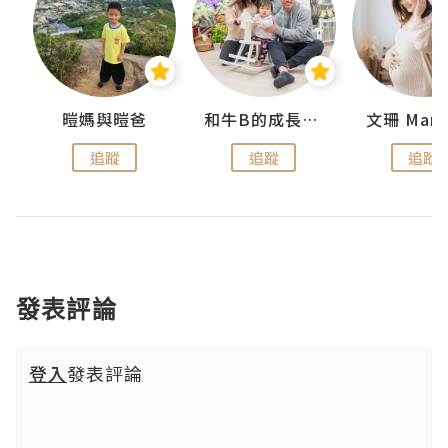
 Swan
暟媽與暟爸
和牛B的成長日記
文珊 ManS
追蹤
追蹤
追蹤
發表評論
登入
發表評論