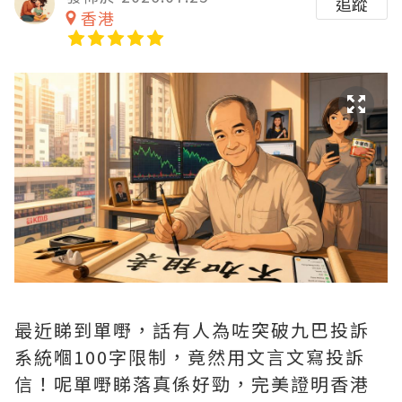
追蹤
香港
最近睇到單嘢，話有人為咗突破九巴投訴
系統嗰100字限制，竟然用文言文寫投訴
信！呢單嘢睇落真係好勁，完美證明香港