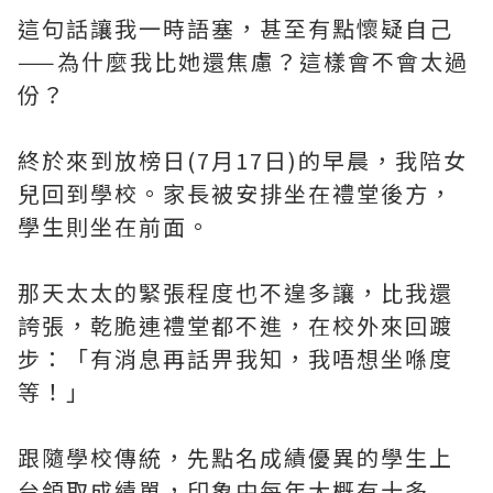
這句話讓我一時語塞，甚至有點懷疑自己
——為什麼我比她還焦慮？這樣會不會太過
份？
終於來到放榜日(7月17日)的早晨，我陪女
兒回到學校。家長被安排坐在禮堂後方，
學生則坐在前面。
那天太太的緊張程度也不遑多讓，比我還
誇張，乾脆連禮堂都不進，在校外來回踱
步：「有消息再話畀我知，我唔想坐喺度
等！」
跟隨學校傳統，先點名成績優異的學生上
台領取成績單，印象中每年大概有十多