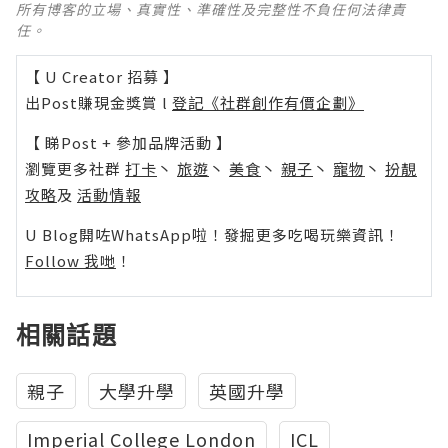
所有博客的立場、真實性、準確性及完整性不負任何法律責
任。
【 U Creator 招募 】
出Post賺現金獎賞 l
登記《社群創作有價企劃》
【 睇Post + 參加品牌活動 】
瀏覽更多社群
打卡
丶
旅遊
丶
美食
丶
親子
丶
寵物
丶
扮靚
攻略
及
活動情報
U Blog開咗WhatsApp啦！發掘更多吃喝玩樂資訊！
Follow 我哋
！
相關話題
親子
大學升學
英國升學
Imperial College London
ICL