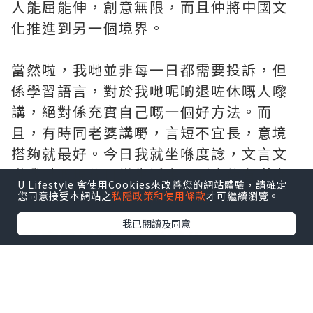
人能屈能伸，創意無限，而且仲將中國文
化推進到另一個境界。
當然啦，我哋並非每一日都需要投訴，但
係學習語言，對於我哋呢啲退咗休嘅人嚟
講，絕對係充實自己嘅一個好方法。而
且，有時同老婆講嘢，言短不宜長，意境
搭夠就最好。今日我就坐喺度諗，文言文
喺我哋嘅現代日常生活中，到底仲有咩應
U Lifestyle 會使用Cookies來改善您的網站體驗，請確定
用場景？
您同意接受本網站之
私隱政策和使用條款
才可繼續瀏覽。
我已閱讀及同意
***應用情況一：辭職信
我哋嗰個年代辭職，一係就忍無可忍拍枱
大叫「我不幹了」，一係就虛情假意咁寫