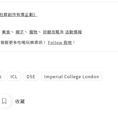
社群創作有價企劃》
】
丶
美食
丶
親子
丶
寵物
丶
扮靚攻略
及
活動情報
p啦！發掘更多吃喝玩樂資訊！
Follow 我哋
！
S
ICL
DSE
Imperial College London
收藏