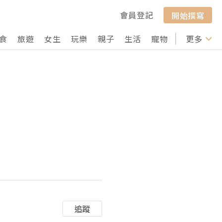
會員登記
開始撰寫
食
旅遊
女生
玩樂
親子
生活
寵物
行山
更多
打卡
追蹤