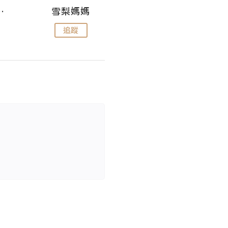
 Aminn
雪梨媽媽
雷囡媽媽
追蹤
追蹤