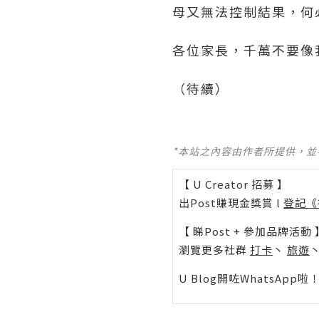
母又無法控制結果，何
各位家長，千萬不要像
（待續）
*本站之內容由作者所提供，
【 U Creator 招募 】
出Post賺現金獎賞 l
登記《
【 睇Post + 參加品牌活動 
瀏覽更多社群
打卡
丶
旅遊
U Blog開咗WhatsAp