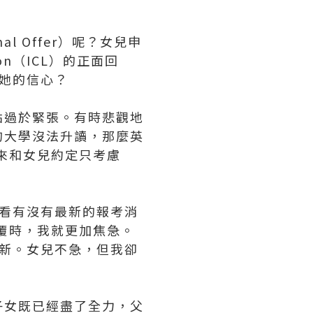
l Offer）呢？女兒申
on（ICL）的正面回
擊她的信心？
點過於緊張。有時悲觀地
的大學沒法升讀，那麼英
來和女兒約定只考慮
看看有沒有最新的報考消
覆時，我就更加焦急。
更新。女兒不急，但我卻
子女既已經盡了全力，父