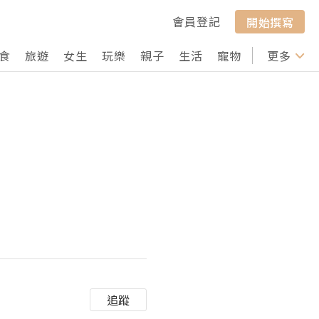
會員登記
開始撰寫
食
旅遊
女生
玩樂
親子
生活
寵物
行山
更多
打卡
追蹤