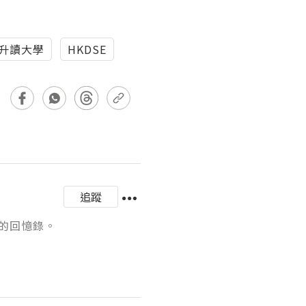
升讀大學
HKDSE
追蹤
憶錄。
