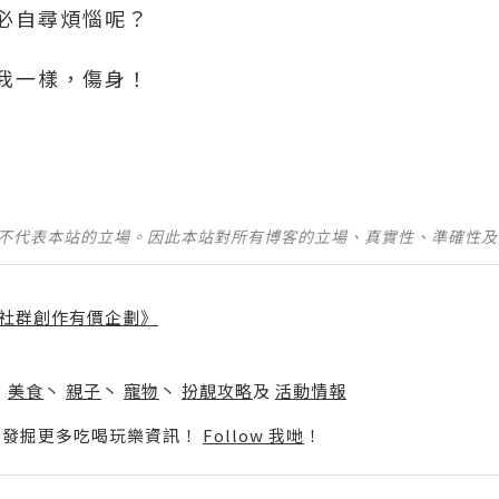
必自尋煩惱呢？
我一樣，傷身！
並不代表本站的立場。因此本站對所有博客的立場、真實性、準確性
社群創作有價企劃》
】
丶
美食
丶
親子
丶
寵物
丶
扮靚攻略
及
活動情報
p啦！發掘更多吃喝玩樂資訊！
Follow 我哋
！