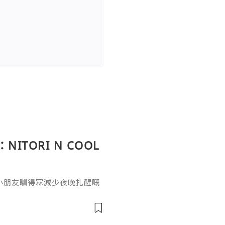
ITORI N COOL
小朋友瞓得冧減少夜晚扎醒嘅
列家居產品真係幫到手 唔單只深
毛絨公仔抱枕 兔子球圓碌碌
 話一定要帶埋佢返屋企超細短
綿密滑溜嘅安撫感 小朋友自然