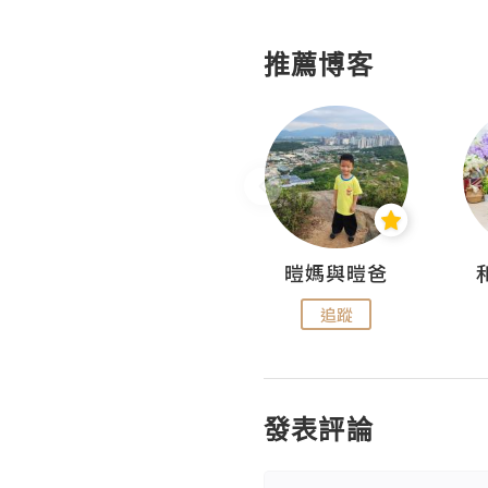
推薦博客
Miss Swan Swan
暟媽與暟爸
追蹤
追蹤
發表評論