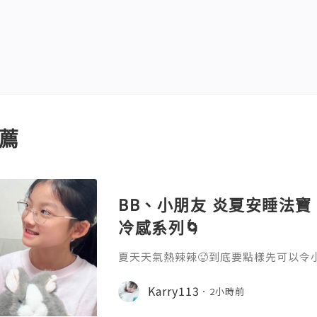
薦
BB、小朋友 炎夏安睡法寶：N
冷感系列🌀
夏天天氣熱辣辣🥵到底要點樣先可以令
情況⁉️最近行街發現🩵NITORI一系
得我心💕 連小朋友嘅心都輕易被俘虜
Karry113
2小時前
嘅設計勁可愛妹妹一見到就愛不釋手😍
毛絨材質 不易掉毛 觸感蓬鬆柔軟帶嚟