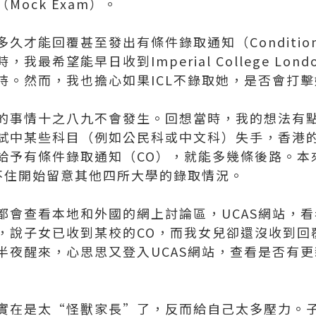
ock Exam）。
才能回覆甚至發出有條件錄取通知（Conditiona
最希望能早日收到Imperial College Lond
持。然而，我也擔心如果ICL不錄取她，是否會打
的事情十之八九不會發生。回想當時，我的想法有
考試中某些科目（例如公民科或中文科）失手，香港
給予有條件錄取通知（CO），就能多幾條後路。本
忍不住開始留意其他四所大學的錄取情況。
都會查看本地和外國的網上討論區，UCAS網站，
，說子女已收到某校的CO，而我女兒卻還沒收到回
半夜醒來，心思思又登入UCAS網站，查看是否有
實在是太“怪獸家長”了，反而給自己太多壓力。