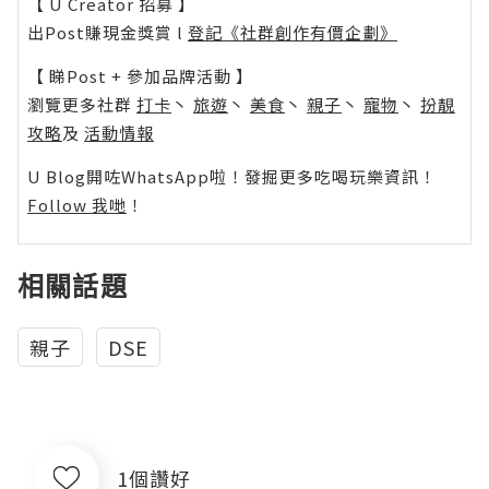
【 U Creator 招募 】
出Post賺現金獎賞 l
登記《社群創作有價企劃》
【 睇Post + 參加品牌活動 】
瀏覽更多社群
打卡
丶
旅遊
丶
美食
丶
親子
丶
寵物
丶
扮靚
攻略
及
活動情報
U Blog開咗WhatsApp啦！發掘更多吃喝玩樂資訊！
Follow 我哋
！
相關話題
親子
DSE
1個讚好