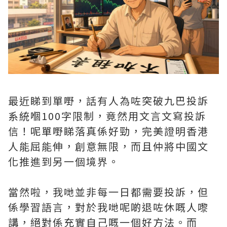
最近睇到單嘢，話有人為咗突破九巴投訴
系統嗰100字限制，竟然用文言文寫投訴
信！呢單嘢睇落真係好勁，完美證明香港
人能屈能伸，創意無限，而且仲將中國文
化推進到另一個境界。
當然啦，我哋並非每一日都需要投訴，但
係學習語言，對於我哋呢啲退咗休嘅人嚟
講，絕對係充實自己嘅一個好方法。而