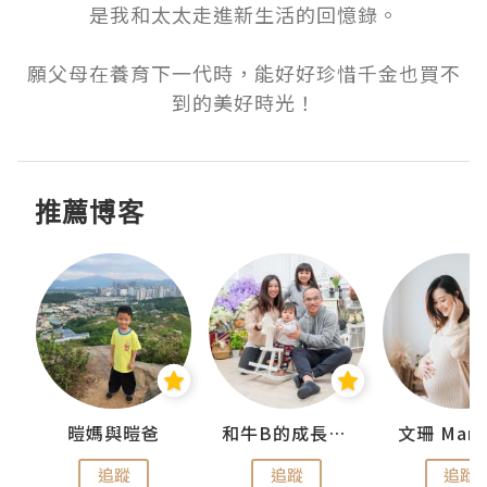
是我和太太走進新生活的回憶錄。

願父母在養育下一代時，能好好珍惜千金也買不
到的美好時光！
推薦博客
 Swan
暟媽與暟爸
和牛B的成長日記
文珊 ManS
追蹤
追蹤
追蹤