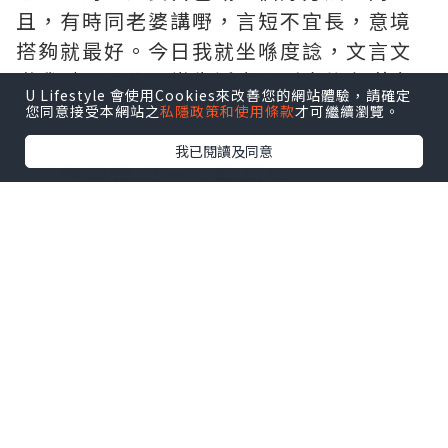
且，有時同老婆講嘢，言短不宜長，意境
搭夠就最好。今日我就坐喺度諗，文言文
喺我哋嘅現代日常生活中，到底仲有咩應
U Lifestyle 會使用Cookies來改善您的網站體驗，請確定
用場景？
您同意接受本網站之
私隱政策和使用條款
才可繼續瀏覽。
我已閱讀及同意
***應用情況一：辭職信
我哋嗰個年代辭職，一係就忍無可忍拍枱
大叫「我不幹了」，一係就虛情假意咁寫
「多謝公司栽培」。
但依家面對刻薄老細、無盡嘅OT，無理嘅
KPI，交辭職信，上面唔寫粗口，可以用18
個字，淡淡然寫住：