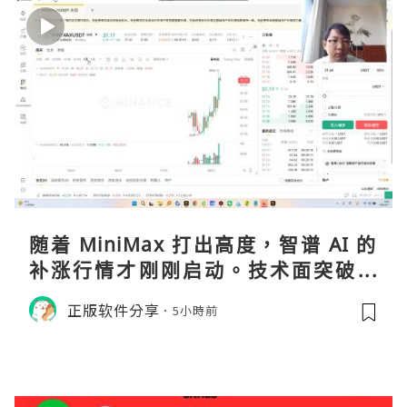
随着 MiniMax 打出高度，智谱 AI 的
补涨行情才刚刚启动。技术面突破在
即，基本面逻辑硬朗，目标先看 170，
正版软件分享
5小時前
顺势做多，在巨头上市潮来临前享受泡
沫化红利 开户美股返佣btc最高90%得
28U买服