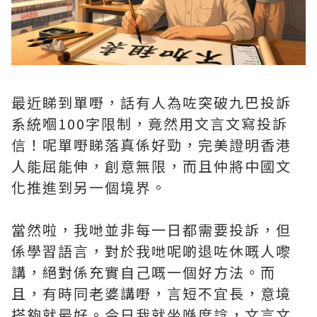
最近睇到單嘢，話有人為咗突破九巴投訴
系統嗰100字限制，竟然用文言文寫投訴
信！呢單嘢睇落真係好勁，完美證明香港
人能屈能伸，創意無限，而且仲將中國文
化推進到另一個境界。
當然啦，我哋並非每一日都需要投訴，但
係學習語言，對於我哋呢啲退咗休嘅人嚟
講，絕對係充實自己嘅一個好方法。而
且，有時同老婆講嘢，言短不宜長，意境
搭夠就最好。今日我就坐喺度諗，文言文