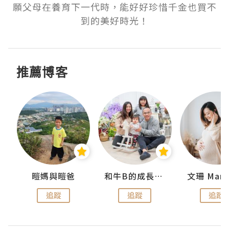
願父母在養育下一代時，能好好珍惜千金也買不
到的美好時光！
推薦博客
 Swan
暟媽與暟爸
和牛B的成長日記
文珊 ManS
追蹤
追蹤
追蹤