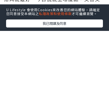
喺我哋嘅現代日常生活中，到底仲有咩應
U Lifestyle 會使用Cookies來改善您的網站體驗，請確定
用場景？
您同意接受本網站之
私隱政策和使用條款
才可繼續瀏覽。
我已閱讀及同意
***應用情況一：辭職信
我哋嗰個年代辭職，一係就忍無可忍拍枱
大叫「我不幹了」，一係就虛情假意咁寫
「多謝公司栽培」。
但依家面對刻薄老細、無盡嘅OT，無理嘅
KPI，交辭職信，上面唔寫粗口，可以用18
個字，淡淡然寫住：
「才疏學淺，難堪大任；青山不改，綠水長