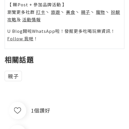
【 睇Post + 參加品牌活動 】
瀏覽更多社群
打卡
丶
旅遊
丶
美食
丶
親子
丶
寵物
丶
扮靚
攻略
及
活動情報
U Blog開咗WhatsApp啦！發掘更多吃喝玩樂資訊！
Follow 我哋
！
相關話題
親子
1個讚好