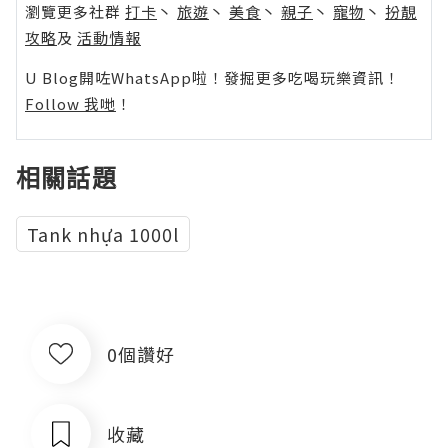
瀏覽更多社群
打卡
丶
旅遊
丶
美食
丶
親子
丶
寵物
丶
扮靚
攻略
及
活動情報
U Blog開咗WhatsApp啦！發掘更多吃喝玩樂資訊！
Follow 我哋
！
相關話題
Tank nhựa 1000l
0個讚好
收藏