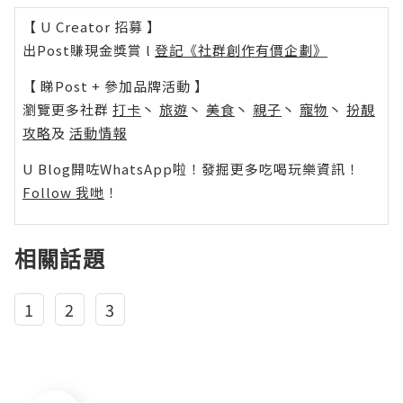
【 U Creator 招募 】
出Post賺現金獎賞 l
登記《社群創作有價企劃》
【 睇Post + 參加品牌活動 】
瀏覽更多社群
打卡
丶
旅遊
丶
美食
丶
親子
丶
寵物
丶
扮靚
攻略
及
活動情報
U Blog開咗WhatsApp啦！發掘更多吃喝玩樂資訊！
Follow 我哋
！
相關話題
1
2
3