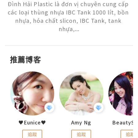
Đình Hải Plastic là đơn vị chuyên cung cấp 
các loại thùng nhựa IBC Tank 1000 lít, bồn 
nhựa, hóa chất slicon, IBC Tank, tank 
nhựa,...
推薦博客
h 夏沫
♥Eunice♥
Amy Ng
追蹤
追蹤
追蹤