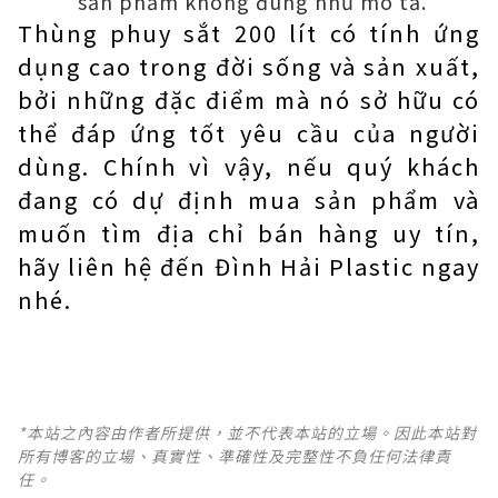
sản phẩm không đúng như mô tả.
Thùng phuy sắt 200 lít có tính ứng
dụng cao trong đời sống và sản xuất,
bởi những đặc điểm mà nó sở hữu có
thể đáp ứng tốt yêu cầu của người
dùng. Chính vì vậy, nếu quý khách
đang có dự định mua sản phẩm và
muốn tìm địa chỉ bán hàng uy tín,
hãy liên hệ đến Đình Hải Plastic ngay
nhé.
*本站之內容由作者所提供，並不代表本站的立場。因此本站對
所有博客的立場、真實性、準確性及完整性不負任何法律責
任。