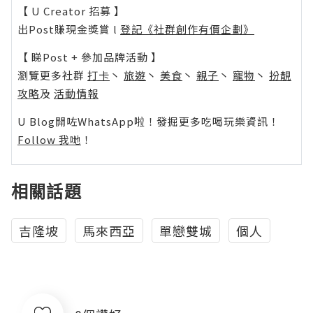
【 U Creator 招募 】
出Post賺現金獎賞 l
登記《社群創作有價企劃》
【 睇Post + 參加品牌活動 】
瀏覽更多社群
打卡
丶
旅遊
丶
美食
丶
親子
丶
寵物
丶
扮靚
攻略
及
活動情報
U Blog開咗WhatsApp啦！發掘更多吃喝玩樂資訊！
Follow 我哋
！
相關話題
吉隆坡
馬來西亞
單戀雙城
個人