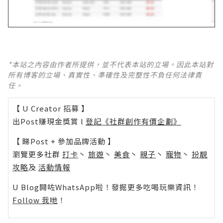
*本站之內容由作者所提供，並不代表本站的立場。因此本站對
所有博客的立場、真實性、準確性及完整性不負任何法律責
任。
【 U Creator 招募 】
出Post賺現金獎賞 l
登記《社群創作有價企劃》
【 睇Post + 參加品牌活動 】
瀏覽更多社群
打卡
丶
旅遊
丶
美食
丶
親子
丶
寵物
丶
扮靚
攻略
及
活動情報
U Blog開咗WhatsApp啦！發掘更多吃喝玩樂資訊！
Follow 我哋
！