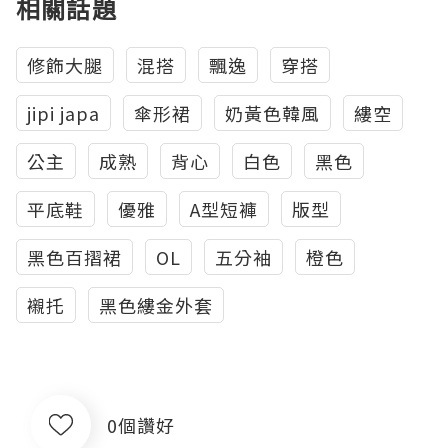
相關話題
修飾大腿
混搭
飄逸
穿搭
jipi japa
傘形裙
奶黃色韓風
縷空
公主
成熟
背心
白色
黑色
平底鞋
優雅
A型短褲
版型
黑色百摺裙
OL
五分袖
橙色
襯托
黑色縷金外套
0個讚好