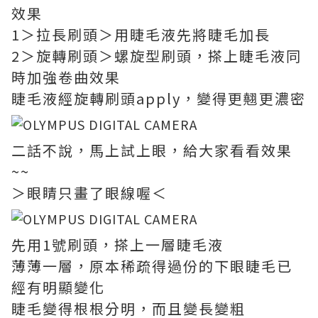
效果
​1＞拉長刷頭＞用睫毛液先將睫毛加長
2＞旋轉刷頭＞螺旋型刷頭，搽上睫毛液同
時加強卷曲效果
睫毛液經旋轉刷頭apply，變得更翹更濃密
二話不說，馬上試上眼，給大家看看效果
~~
＞眼睛只畫了眼線喔＜
先用1號刷頭，搽上一層睫毛液
薄薄一層，原本稀疏得過份的下眼睫毛已
經有明顯變化
睫毛變得根根分明，而且變長變粗