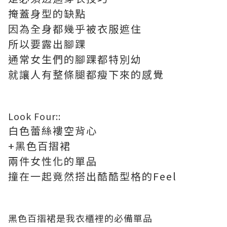
掩蓋身型的缺點
因為全身都幾乎被衣服遮住
所以要露出腳踝
通常女生們的腳踝都特別幼
就讓人有整條腿都瘦下來的感覺
Look Four::
白色蕾絲褸空背心
+黑色百摺裙
兩件女性化的單品
撞在一起竟然搭出酷酷型格的Feel
黑色百摺裙是我衣櫃裡的必備單品