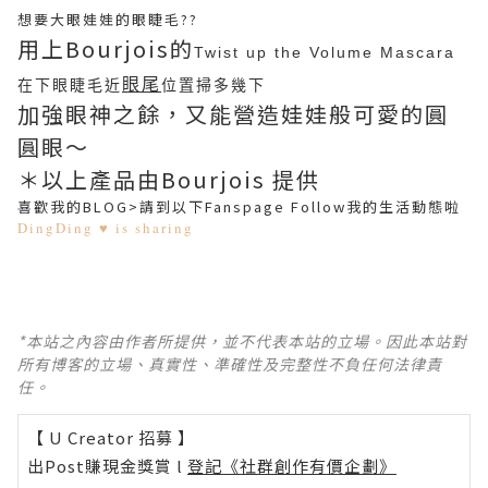
想要大眼娃娃的眼睫毛??
用上Bourjois的
Twist up the Volume Mascara
眼尾
在下眼睫毛近
位置掃多幾下
加強眼神之餘，又能營造娃娃般可愛的圓
圓眼～
＊以上產品由Bourjois 提供
喜歡我的BLOG>請到以下Fanspage Follow我的生活動態啦
DingDing ♥ is sharing
*本站之內容由作者所提供，並不代表本站的立場。因此本站對
所有博客的立場、真實性、準確性及完整性不負任何法律責
任。
【 U Creator 招募 】
出Post賺現金獎賞 l
登記《社群創作有價企劃》