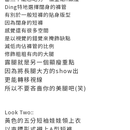
Ding特地選擇闊身的褲管
有別於一般短褲的貼身版型
因為闊身的短褲
感覺還有很多空間
是以視覺的錯覺來掩飾缺點
減低肉佔褲管的比例
修飾粗粗有肉的大腿
露腿就是另一個顯瘦重點
因為將長腿大方的show出
更能轉移視線
所以不要吝嗇你的美腿吧(笑)
Look Two::
黃色的五分短袖娃娃領上衣
以束腰形式襯上A型短褲