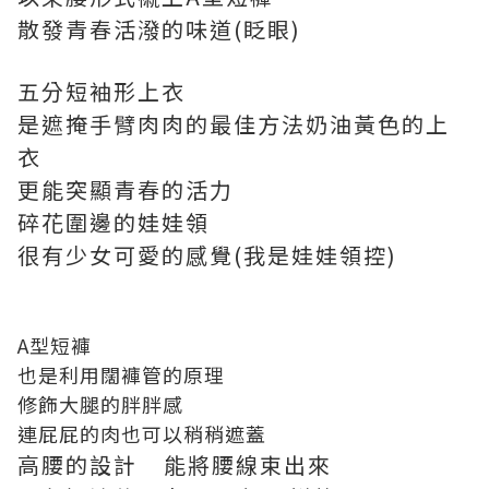
散發青春活潑的味道(眨眼)
五分短袖形上衣
是遮掩手臂肉肉的最佳方法奶油黃色的上
衣
更能突顯青春的活力
碎花圍邊的娃娃領
很有少女可愛的感覺(我是娃娃領控)
A型短褲
也是利用闊褲管的原理
修飾大腿的胖胖感
連屁屁的肉也可以稍稍遮蓋
高腰的設計 能將腰線束出來