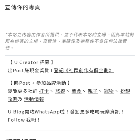
宣傳你的專頁
*本站之內容由作者所提供，並不代表本站的立場。因此本站對
所有博客的立場、真實性、準確性及完整性不負任何法律責
任。
【 U Creator 招募 】
出Post賺現金獎賞 l
登記《社群創作有價企劃》
【 睇Post + 參加品牌活動 】
瀏覽更多社群
打卡
丶
旅遊
丶
美食
丶
親子
丶
寵物
丶
扮靚
攻略
及
活動情報
U Blog開咗WhatsApp啦！發掘更多吃喝玩樂資訊！
Follow 我哋
！