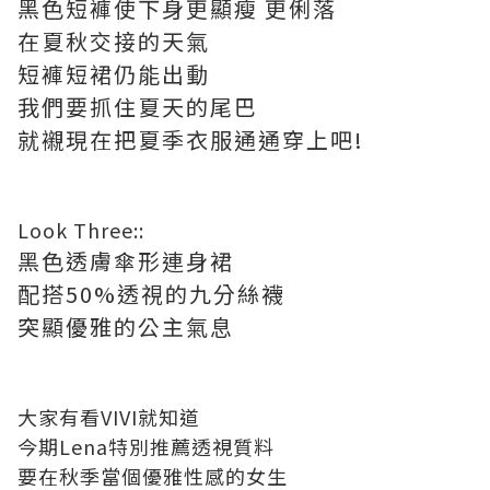
黑色短褲使下身更顯瘦 更俐落
在夏秋交接的天氣
短褲短裙仍能出動
我們要抓住夏天的尾巴
就襯現在把夏季衣服通通穿上吧!
Look Three::
黑色透膚傘形連身裙
配搭50%透視的九分絲襪
突顯優雅的公主氣息
大家有看VIVI就知道
今期Lena特別推薦透視質料
要在秋季當個優雅性感的女生