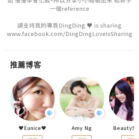
始 慢慢學會化妝~所以分享小小經驗出來 給新手
一個reference

請支持我的專頁DingDing ♥ is sharing

推薦博客
h 夏沫
♥Eunice♥
Amy Ng