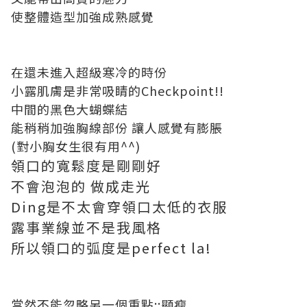
使整體造型加強成熟感覺
在還未進入超級寒冷的時份
小露肌膚是非常吸睛的Checkpoint!!
中間的黑色大蝴蝶結
能稍稍加強胸線部份 讓人感覺有膨脹
(對小胸女生很有用^^)
領口的寬鬆度是剛剛好
不會泡泡的 做成走光
Ding是不太會穿領口太低的衣服
露事業線並不是我風格
所以領口的弧度是perfect la!
當然不能忽略另一個重點::顯瘦