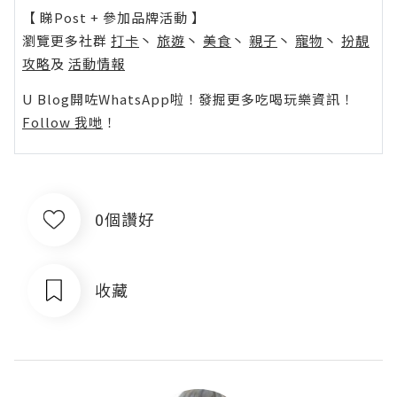
【 睇Post + 參加品牌活動 】
瀏覽更多社群
打卡
丶
旅遊
丶
美食
丶
親子
丶
寵物
丶
扮靚
攻略
及
活動情報
U Blog開咗WhatsApp啦！發掘更多吃喝玩樂資訊！
Follow 我哋
！
0個讚好
收藏